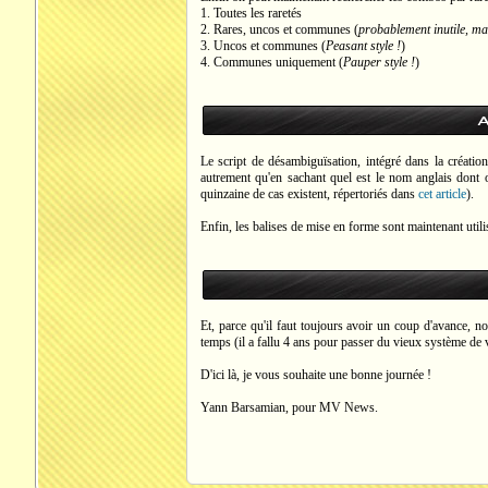
1. Toutes les raretés
2. Rares, uncos et communes (
probablement inutile, mai
3. Uncos et communes (
Peasant style !
)
4. Communes uniquement (
Pauper style !
)
A
Le script de désambiguïsation, intégré dans la créati
autrement qu'en sachant quel est le nom anglais dont 
quinzaine de cas existent, répertoriés dans
cet article
).
Enfin, les balises de mise en forme sont maintenant util
Et, parce qu'il faut toujours avoir un coup d'avance, n
temps (il a fallu 4 ans pour passer du vieux système de 
D'ici là, je vous souhaite une bonne journée !
Yann Barsamian, pour MV News.