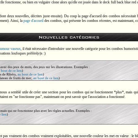
le fonctionne, ou bien en vulgaire clone alors qu'elle est jouée dans le deck full back blue red
 (dont deux nouvelles, décrites juste ensuite). Du coup la page d'accueil des combos nécessitai
ement). Ainsi, la
page d'accueil
des combos, qui présente les combos récentes, est maintenant, c
Nouvelles catégories
'humour vaseux
, il était nécessaire d'introduire une nouvelle catégorie pour les combos humorist
isations loufoques préféré(e)s :)
avec des jeux de mots, des jeux sur les illustrations. Exemples :
 bout de ce lien
)
es de Ribéry,
au bout de ce lien
)
lateau de fruits de mer,
au bout de ce lien
)
il nous a semblé utile de créer une section pour les combos qui ne fonctionnent *plus*, mais qu
taient en "ne fonctionne pas", maintenant on peut savoir que l'association a fonctionné.
 mais qui ne fonctionne plus avec les règles actuelles. Exemples :
 lien
)
t pas vraiment des combos vraiment exploitables, une nouvelle couleur les met en valeur : le bl