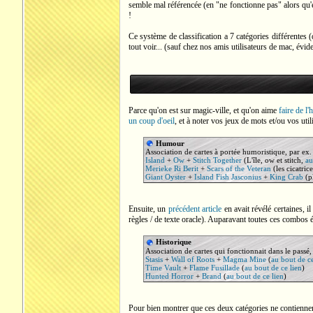
semble mal référencée (en "ne fonctionne pas" alors qu'el
!
Ce système de classification a 7 catégories différentes
tout voir... (sauf chez nos amis utilisateurs de mac, évid
Parce qu'on est sur magic-ville, et qu'on aime
faire de l
un coup d'oeil
, et à noter vos jeux de mots et/ou vos util
Humour
Association de cartes à portée humoristique, par ex. 
Island
+
Ow
+
Stitch Together
(L'île, ow et stitch,
au
Merieke Ri Berit
+
Scars of the Veteran
(les cicatric
Giant Oyster
+
Island Fish Jasconius
+
King Crab
(p
Ensuite, un
précédent article
en avait révélé certaines, 
règles / de texte oracle). Auparavant toutes ces combos é
Historique
Association de cartes qui fonctionnait dans le passé,
Stasis
+
Wall of Roots
+
Magma Mine
(
au bout de ce
Time Vault
+
Flame Fusillade
(
au bout de ce lien
)
Hunted Horror
+
Brand
(
au bout de ce lien
)
Pour bien montrer que ces deux catégories ne contiennen