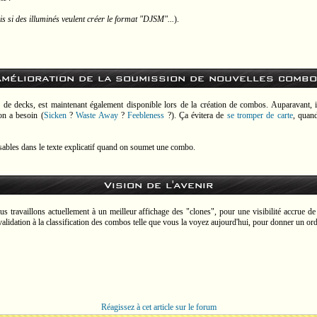
s si des illuminés veulent créer le format "DJSM"...
).
mélioration de la soumission de nouvelles comb
on de decks, est maintenant également disponible lors de la création de combos. Auparavant
on a besoin (
Sicken
?
Waste Away
?
Feebleness
?). Ça évitera de
se tromper de carte
, quan
isables dans le texte explicatif quand on soumet une combo.
Vision de l'avenir
ous travaillons actuellement à un meilleur affichage des "clones", pour une visibilité accrue
validation à la classification des combos telle que vous la voyez aujourd'hui, pour donner un ord
Réagissez à cet article sur le forum