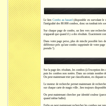
Le lien
Combo au hasard
(disponible en survolant le 
l'intégralité des 80.000 combos, donc on tombait très sou
Sur chaque page de combo, un lien vers une recherche 
n'apparaît que quand il y a des résultats. Exactement com
Dans votre page perso, plus de misclic possible lors d
différence près qu'une combo supprimée de votre page res
pseudo !).
Sur la page des résultats, les combos (à l'exception des 
puis les combos non notées. Dans un certain nombre de 
On peut maintenant trier par classification, en cliquant s
Le moteur de recherche permet maintenant de rechercher 
sur chaque carte de magic-ville ; lien toujours disponible
On peut maintenant chercher par identité couleur (parc
quand même ballot)
Enfin on peut maintenant rechercher les combos par rare