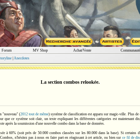
Forum
MV Shop
Achat/Vente
Communaut
toryline
|
Anecdotes
La section combos relookée.
un "nouveau" (
2012 tout de même
) système de classification est apparu sur magic-ville. Plus 
r que ce système soit clair, un texte expliquant les différentes catégories est maintenant dis
uste après la soumission d'une nouvelle combo dans la base de données.
ssée à 60% (soit près de 50.000 combos classées sur les 80.000 dans la base). Si certains d'
ombos, n'hésitez pas à nous en faire part en réagissant à cet article, ou bien sur
ce fil de di