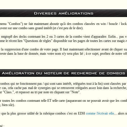
Diverses améliorations
menu "Combos") ne fait maintenant aboutir qu'à des combos classées en win / boucle / lock 
vent sur une combo sans grand intérêt (et c'est peu de le dire).
mtgtop8 des decks contenant les 2 ou 3 cartes de la combo vient d'apparaître. Enfin... pas v
me le récent lien "Questions de règles" disponible sur les pages de toutes les cartes sur magic-vi
e la suppression d'une combo de votre page. Il faut maintenant sélectionner avant de cliquer 
te dans la base de donnée, mais votre nom n'y sera plus lié ; à ce sujet, profitez de notre off
Amélioration du moteur de recherche de combos
combos qui ne fonctionnent pas / qui sont sans intérêt, reléguées tout à la fin) sont classées par
cas, cela cache pas mal de synergies qui se retrouvent reléguées assez loin dans la recherch
ur "Class.", et repasser au tri par note en cliquant sur "Note".
toutes les combos contenant telle ET telle carte (auparavant on ne pouvait avoir que les comb
, bien sûr).
e que la plus grosse utilité de la rubrique combos c'est en EDH
comme l'écrivait eths
... alors
té :