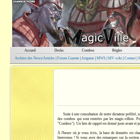
Accueil
Decks
Combos
Règles
Archive des News/Articles
|
Forum Gazette
|
Artgame
|
MWS
|
MV wiki
|
Contact
|
S
Suite à une consultation de notre dictateur préféré, 
des combos qui sont rentrées par les magic-villois. Pou
"Combos"). Un lien de rappel est donné juste avant et j
À l'heure où je vous écris, la base de données est cla
bienvenus ! Si vous avez des remarques sur la section C