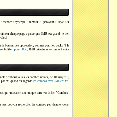
/ menace / synergie / humour. Auparavant il tapait sur
raiment chaque page : parce que JMB est grand, le lien
lle :)
sur le bouton de suppression, comme pour les decks (à la
re limitée :
pour 300€
, JMB rattache une combo à votre
 note : d'abord toutes les combos notées, de 10 jusqu'à 0,
e, par ex. quand on regarde
les combos avec Winter Orb
.
os qui utilisaient une unique carte via le lien "Combos"
 ne pas pouvoir rechercher les combos par identité, c'était