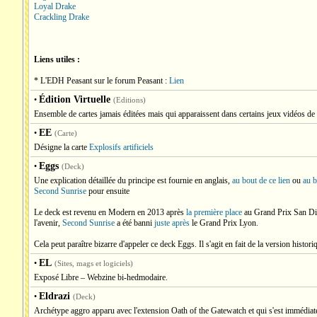
Loyal Drake
Crackling Drake
Liens utiles :
* L'EDH Peasant sur le forum Peasant :
Lien
Édition Virtuelle
•
(Editions)
Ensemble de cartes jamais éditées mais qui apparaissent dans certains jeux vidéos d
EE
•
(Carte)
Désigne la carte
Explosifs artificiels
Eggs
•
(Deck)
Une explication détaillée du principe est fournie en anglais,
au bout de ce lien
ou
au b
Second Sunrise
pour ensuite
Le deck est revenu en Modern en 2013 après
la première place
au Grand Prix San Dieg
l'avenir,
Second Sunrise
a été banni
juste après
le Grand Prix Lyon.
Cela peut paraître bizarre d'appeler ce deck Eggs. Il s'agit en fait de la version histor
EL
•
(Sites, mags et logiciels)
Exposé Libre – Webzine bi-hedmodaire.
Eldrazi
•
(Deck)
Archétype aggro apparu avec l'extension Oath of the Gatewatch et qui s'est immédiat