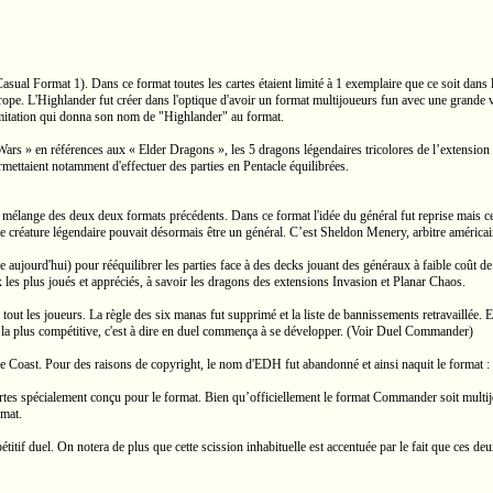
al Format 1). Dans ce format toutes les cartes étaient limité à 1 exemplaire que ce soit dans l
ope. L'Highlander fut créer dans l'optique d'avoir un format multijoueurs fun avec une grande v
e limitation qui donna son nom de "Highlander" au format.
rs » en références aux « Elder Dragons », les 5 dragons légendaires tricolores de l’extension Le
ermettaient notamment d'effectuer des parties en Pentacle équilibrées.
mélange des deux deux formats précédents. Dans ce format l'idée du général fut reprise mais cet
e créature légendaire pouvait désormais être un général. C’est Sheldon Menery, arbitre américai
ue aujourd'hui) pour rééquilibrer les parties face à des decks jouant des généraux à faible coût d
 les plus joués et appréciés, à savoir les dragons des extensions Invasion et Planar Chaos.
out les joueurs. La règle des six manas fut supprimé et la liste de bannissements retravaillée. En
 la plus compétitive, c'est à dire en duel commença à se développer. (Voir Duel Commander)
he Coast. Pour des raisons de copyright, le nom d'EDH fut abandonné et ainsi naquit le format : 
tes spécialement conçu pour le format. Bien qu’officiellement le format Commander soit multijou
rmat.
itif duel. On notera de plus que cette scission inhabituelle est accentuée par le fait que ces de