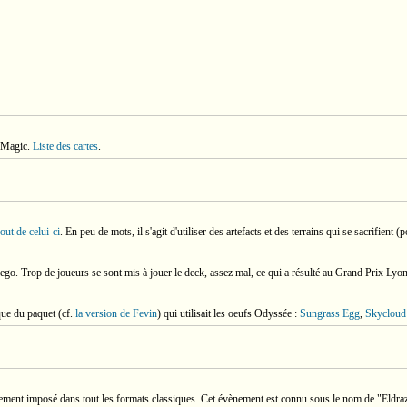
e Magic.
Liste des cartes
.
out de celui-ci
. En peu de mots, il s'agit d'utiliser des artefacts et des terrains qui se sacrifient
o. Trop de joueurs se sont mis à jouer le deck, assez mal, ce qui a résulté au Grand Prix Lyon 
ique du paquet (cf.
la version de Fevin
) qui utilisait les oeufs Odyssée :
Sungrass Egg
,
Skycloud
ement imposé dans tout les formats classiques. Cet évènement est connu sous le nom de "Eldrazi 