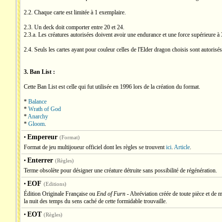
2.2. Chaque carte est limitée à 1 exemplaire.
2.3. Un deck doit comporter entre 20 et 24.
2.3.a. Les créatures autorisées doivent avoir une endurance et une force supérieure à 3
2.4. Seuls les cartes ayant pour couleur celles de l'Elder dragon choisis sont autorisé
3. Ban List :
Cette Ban List est celle qui fut utilisée en 1996 lors de la création du format.
*
Balance
*
Wrath of God
*
Anarchy
*
Gloom
.
Empereur
•
(Format)
Format de jeu multijoueur officiel dont les règles se trouvent
ici
.
Article
.
Enterrer
•
(Règles)
Terme obsolète pour désigner une créature détruite sans possibilité de régénération.
EOF
•
(Editions)
Édition Originale Française ou
End of Furn
- Abréviation créée de toute pièce et de 
la nuit des temps du sens caché de cette formidable trouvaille.
EOT
•
(Règles)