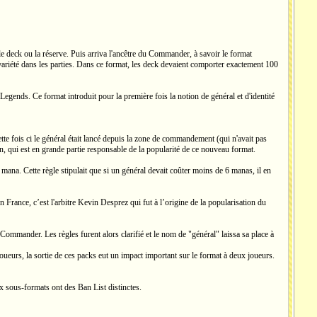
e deck ou la réserve. Puis arriva l'ancêtre du Commander, à savoir le format
ariété dans les parties. Dans ce format, les deck devaient comporter exactement 100
gends. Ce format introduit pour la première fois la notion de général et d'identité
te fois ci le général était lancé depuis la zone de commandement (qui n'avait pas
n, qui est en grande partie responsable de la popularité de ce nouveau format.
e mana. Cette règle stipulait que si un général devait coûter moins de 6 manas, il en
 France, c’est l'arbitre Kevin Desprez qui fut à l’origine de la popularisation du
Commander. Les règles furent alors clarifié et le nom de "général" laissa sa place à
eurs, la sortie de ces packs eut un impact important sur le format à deux joueurs.
ux sous-formats ont des Ban List distinctes.