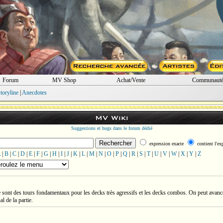
Forum
MV Shop
Achat/Vente
Communaut
toryline
|
Anecdotes
MV Wiki
Suggestions et bugs dans le forum dédié
expression exacte
contient l'ex
A
|
B
|
C
|
D
|
E
|
F
|
G
|
H
|
I
|
J
|
K
|
L
|
M
|
N
|
O
|
P
|
Q
|
R
|
S
|
T
|
U
|
V
|
W
|
X
|
Y
|
Z
 sont des tours fondamentaux pour les decks très agressifs et les decks combos. On peut avancer 
l de la partie.