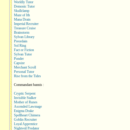
Worldly Tutor
Demonic Tutor
Skullclamp
Maze of Ith
Mana Drain
Imperial Recruiter
Treasure Cruise
Brainstorm
Sylvan Library
Preordain
Sol Ring
Fact or Fiction
Sylvan Tutor
Ponder
Capsize
Merchant Scroll
Personal Tutor
Rise from the Tides
Commandant bannis :
Cryptic Serpent
Invisible Stalker
Mother of Runes
Ascended Lawmage
Enigma Drake
Spellheart Chimera
Goblin Recruiter
Loyal Apprentice
Nightveil Predator