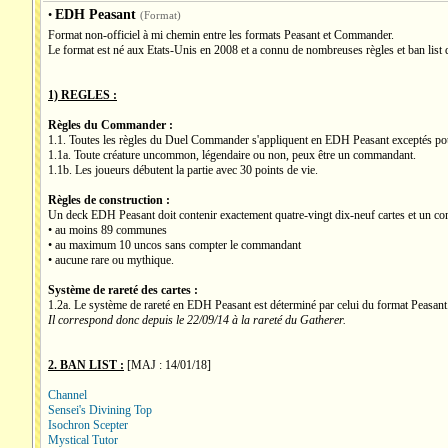
EDH Peasant
•
(Format)
Format non-officiel à mi chemin entre les formats Peasant et Commander.
Le format est né aux Etats-Unis en 2008 et a connu de nombreuses règles et ban list 
1) REGLES :
Règles du Commander :
1.1. Toutes les règles du Duel Commander s'appliquent en EDH Peasant exceptés pour
1.1a. Toute créature uncommon, légendaire ou non, peux être un commandant.
1.1b. Les joueurs débutent la partie avec 30 points de vie.
Règles de construction :
Un deck EDH Peasant doit contenir exactement quatre-vingt dix-neuf cartes et un 
• au moins 89 communes
• au maximum 10 uncos sans compter le commandant
• aucune rare ou mythique.
Système de rareté des cartes :
1.2a. Le système de rareté en EDH Peasant est déterminé par celui du format Peasant
Il correspond donc depuis le 22/09/14 à la rareté du Gatherer.
2. BAN LIST :
[MAJ : 14/01/18]
Channel
Sensei's Divining Top
Isochron Scepter
Mystical Tutor