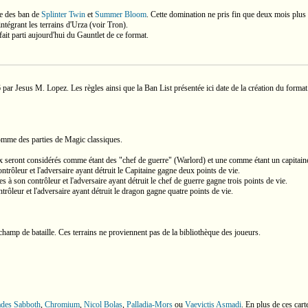
te des ban de
Splinter Twin
et
Summer Bloom
. Cette domination ne pris fin que deux mois plus
tégrant les terrains d'Urza (voir Tron).
ait parti aujourd'hui du Gauntlet de ce format.
 par Jesus M. Lopez. Les règles ainsi que la Ban List présentée ici date de la création du for
 comme des parties de Magic classiques.
ux seront considérés comme étant des "chef de guerre" (Warlord) et une comme étant un capitain
ontrôleur et l'adversaire ayant détruit le Capitaine gagne deux points de vie.
es à son contrôleur et l'adversaire ayant détruit le chef de guerre gagne trois points de vie.
trôleur et l'adversaire ayant détruit le dragon gagne quatre points de vie.
hamp de bataille. Ces terrains ne proviennent pas de la bibliothèque des joueurs.
des Sabboth
,
Chromium
,
Nicol Bolas
,
Palladia-Mors
ou
Vaevictis Asmadi
. En plus de ces cart