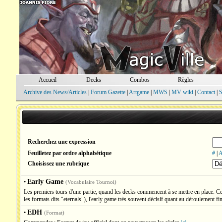
Accueil
Decks
Combos
Règles
Archive des News/Articles
|
Forum Gazette
|
Artgame
|
MWS
|
MV wiki
|
Contact
|
S
Recherchez une expression
Feuilletez par ordre alphabétique
#
|
Choisissez une rubrique
Early Game
•
(Vocabulaire Tournoi)
Les premiers tours d'une partie, quand les decks commencent à se mettre en place. Ce
les formats dits "eternals"), l'early game très souvent décisif quant au déroulement fina
EDH
•
(Format)