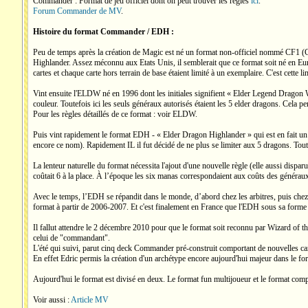
Commander : Format de jeu officiel dont on peut trouver les règles
ici
.
Forum Commander de MV
.
Histoire du format Commander / EDH :
Peu de temps après la création de Magic est né un format non-officiel nommé CF1 (Casu
Highlander. Assez méconnu aux Etats Unis, il semblerait que ce format soit né en Eur
cartes et chaque carte hors terrain de base étaient limité à un exemplaire. C'est cett
Vint ensuite l'ELDW né en 1996 dont les initiales signifient « Elder Legend Dragon Wa
couleur. Toutefois ici les seuls généraux autorisés étaient les 5 elder dragons. Cela p
Pour les règles détaillés de ce format : voir ELDW.
Puis vint rapidement le format EDH - « Elder Dragon Highlander » qui est en fait un 
encore ce nom). Rapidement IL il fut décidé de ne plus se limiter aux 5 dragons. Tout
La lenteur naturelle du format nécessita l'ajout d'une nouvelle règle (elle aussi dispar
coûtait 6 à la place. À l’époque les six manas correspondaient aux coûts des généraux
Avec le temps, l’EDH se répandit dans le monde, d’abord chez les arbitres, puis chez t
format à partir de 2006-2007. Et c'est finalement en France que l'EDH sous sa forme
Il fallut attendre le 2 décembre 2010 pour que le format soit reconnu par Wizard of t
celui de "commandant".
L'été qui suivi, parut cinq deck Commander pré-construit comportant de nouvelles car
En effet Edric permis la création d'un archétype encore aujourd'hui majeur dans le fo
Aujourd'hui le format est divisé en deux. Le format fun multijoueur et le format compét
Voir aussi :
Article MV