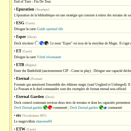
End of Turn - Fin De Tour.
Epuration
•
(Stratégie)
L'épuration de la bibliothèque est une stratégie qui consiste à retirer des terrains de s
ESG
•
(Carte)
Désigne la carte
Guide spirituel elfe
Esper
•
(Deck)
Deck tricolore
. Le nom "Esper" est issu de la storyline de Magic. Il s'agit d
ET
•
(Carte)
Désigne la carte
Vérité résonnante
ETB
•
(Règles)
Enter the Battlefield (anciennement CIP - Come in play) : Désigne une capacité déclen
Eternal
•
(Format)
Formats qui autorisent l'ensemble des éditions magic (sauf Unglued et Unhinged). Il e
Le Peasant et le duel commander sont des exemples de format eternal non-officiel.
Eternal Garden
•
(Deck)
Deck control contenant environ deux tiers de terrains et dont les capacités permettent d
Deck Eternal garden
commenté ;
Deck Eternal garden
commenté.
ets
•
(Vocabulaire MV)
Le magicvillois
ettasoeur84
ETW
•
(Carte)