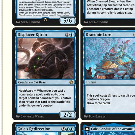
Chaton éclipsant
Sapience draconique
Redirection de Gaele
Gaele, conduit des arcanes