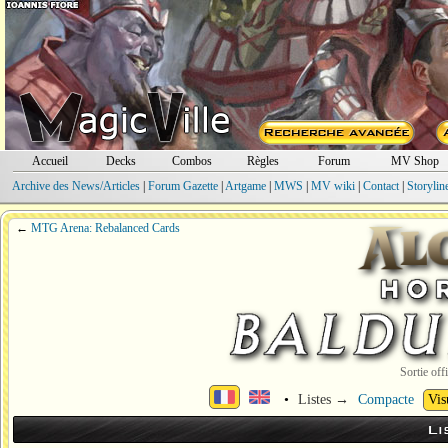
Accueil
Decks
Combos
Règles
Forum
MV Shop
Archive des News/Articles
|
Forum Gazette
|
Artgame
|
MWS
|
MV wiki
|
Contact
|
Storylin
←
MTG Arena: Rebalanced Cards
Sortie offi
•
Listes →
Compacte
Vis
Li