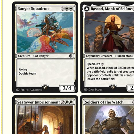
Escadron de rôdeurs
Rasaad, moine de Séluné
Emprisonnement dans Fort marin
Soldats des veilleurs