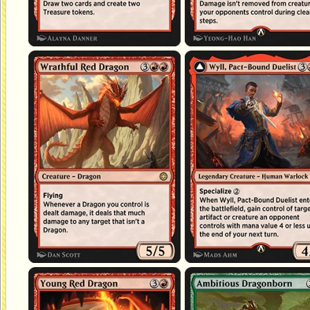
Dragon rouge furieux
Wyll, duelliste lié par un pacte
Jeune dragon rouge
Drakéide ambitieuse
Baigner d'ans l'or