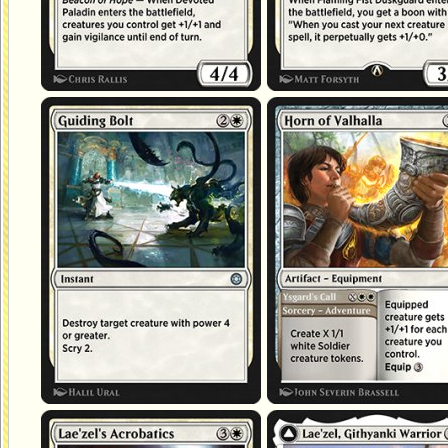
Éclair traçant
Cor du Valhalla
Appel d'Ysgard
Acrobaties de Lae'zel
Lae'zel, guerrière githyanki