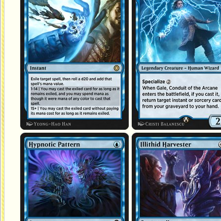
Motifs hypnotiques
Moissonneur illithid
Planter des tétards