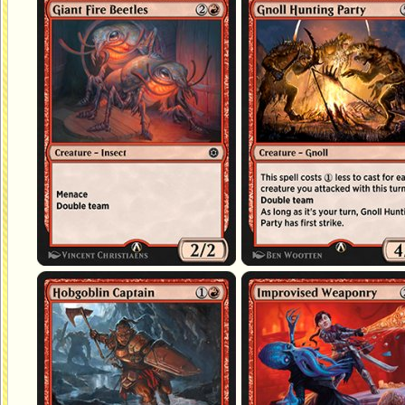
Scarabées de feu géants
Groupe de chasseurs gnolls
Capitaine hobgobeline
Arsenal improvisé