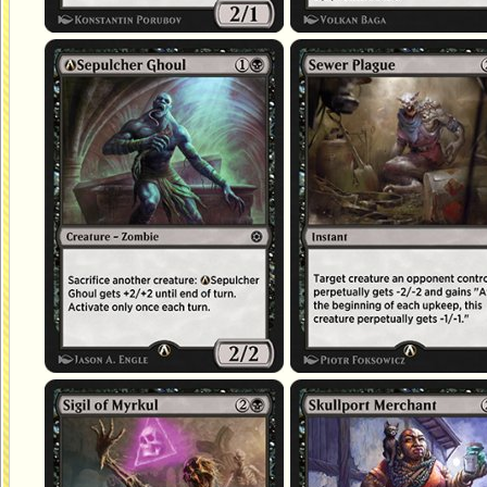
Goule du sépulcre (rééquilibrée)
Peste des égouts
Sigille de Myrkul
Marchande de Port-Crâne