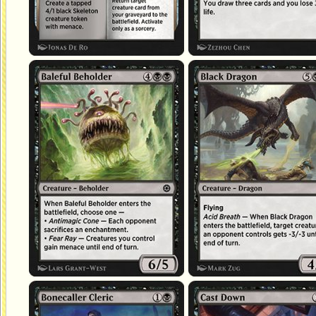
Tyrannœil sinistre
Dragon noir
Clerc meneuse d'os
Réduit à néant