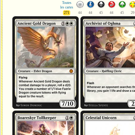
Toutes
les cartes
271
44
44
45
44
45
29
Dragon d'or ancien
Archiviste d'Oghma
Garde du pont de Boreskyr
Licorne céleste