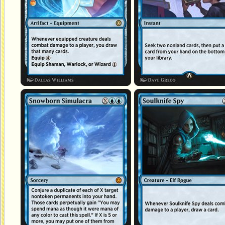
Simulacre né des neiges
Espionne coutelâme