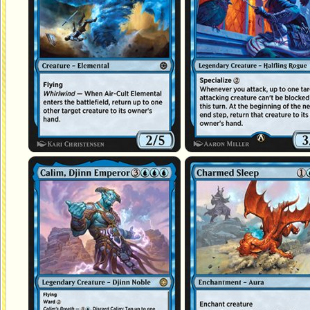
Calim, empereur djinn
Sommeil enchanté