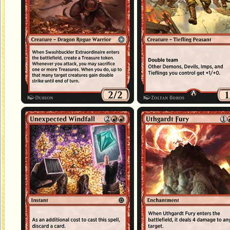
Aubaine inattendue
Fureur uthgardt