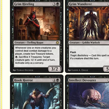
Employée sinistre
Vagabond sinistre
Horreur crochue
Dévoreur d'intellect