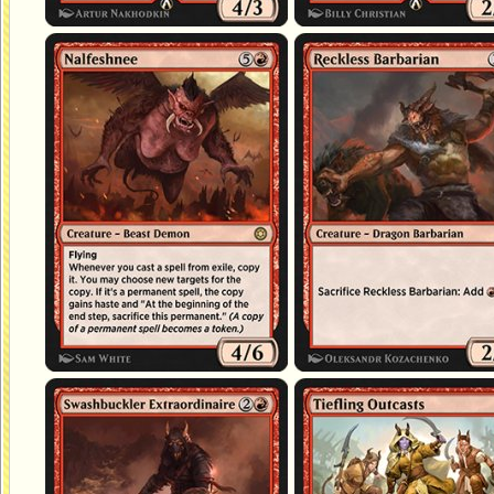
Nalfeshnee
Barbare téméraire
Brétailleur hors pair
Proscrits tieffelins