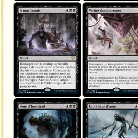
À tout jamais
Vérités douloureuses
Âme d'Innistrad
Écorcheur d'âme