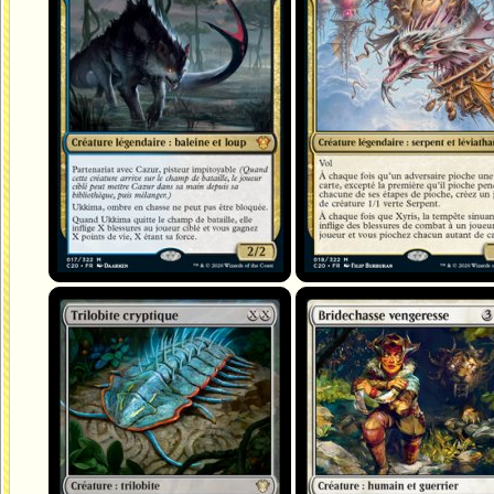
Trilobite cryptique
Bridechasse vengeresse