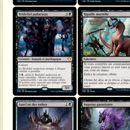
Bridefiel audacieux
Ripaille mortelle
Autel né des enfers
Impetus parasitaire