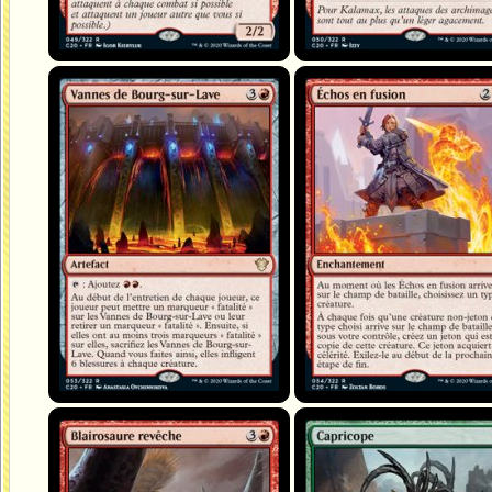
Vannes de Bourg-sur-Lave
Échos en fusion
Blairosaure revêche
Capricope