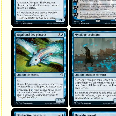
Vagabond des pensées
Mystique bruissant
Obstructionniste agile
Mage du portail