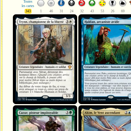
Toutes
les cartes
343
1
46
31
24
32
43
53
26
69
Trynn, championne de la liberté
Haldan, arcaniste avide
Cazur, pisteur impitoyable
Akim, le Vent ascendant