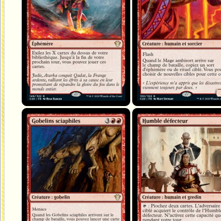
Gobelins sciaphiles
Humble défecteur