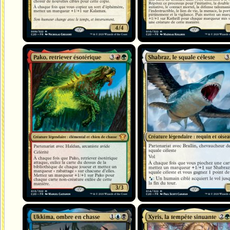
Pako, retriever ésotérique
Shabraz, le squale céleste
Ukkima, ombre en chasse
Xyris, la tempête sinuante