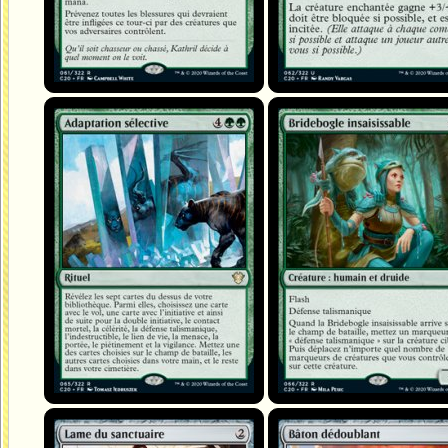
Adaptation sélective
Bridebogle insaisissable
Lame du sanctuaire
Bâton dédoublant