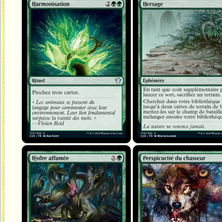
Harmonisation
Hersage
Hydre affamée
Perspicacité du chasseur