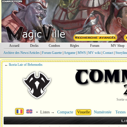
Accueil
Decks
Combos
Règles
Forum
MV Shop
Archive des News/Articles
|
Forum Gazette
|
Artgame
|
MWS
|
MV wiki
|
Contact
|
Storylin
←
Ikoria Lair of Behemoths
Sortie o
•
Listes →
Compacte
Visuelle
Numérotée
Textes
Li