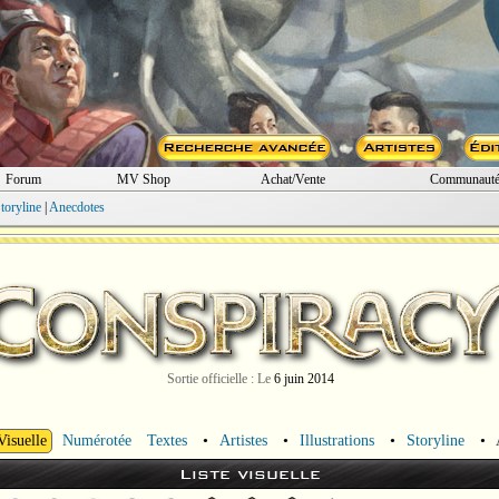
Forum
MV Shop
Achat/Vente
Communaut
toryline
|
Anecdotes
Sortie officielle : Le
6 juin 2014
Visuelle
Numérotée
Textes
•
Artistes
•
Illustrations
•
Storyline
•
Liste visuelle