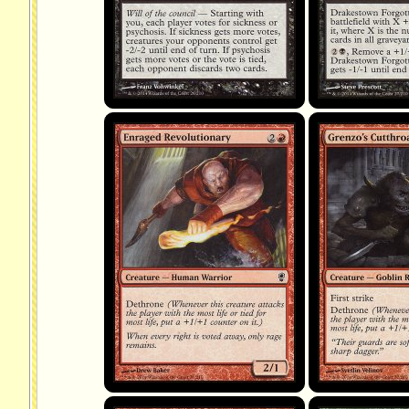
Enraged Revolutionary
Grenzo's Cutthroat