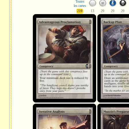
Toutes
les cartes
219
13
29
29
29
Advantageous Proclamation
Backup Plan
Iterative Analysis
Muzzio's Preparati