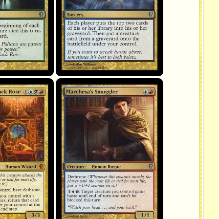
 Noire
Marchesa's Smuggler