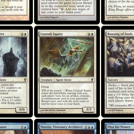
ustodi
Custodi Squire
Rousing of Souls
tor
Muzzio, Visionary Architect
Plea for Power