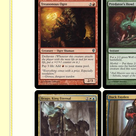
Treasonous Ogre
Predator's Howl
Brago, roi éternel
Dack Fayden