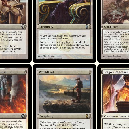
al
Worldknit
Brago's Representa