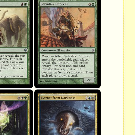
Selvala's Enforcer
on de mort
Extraire des ténèbres