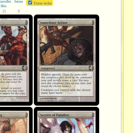
ouvelles
Jetons
Extras inclus
illus.
21
9
Immediate Action
Secrets of Paradise