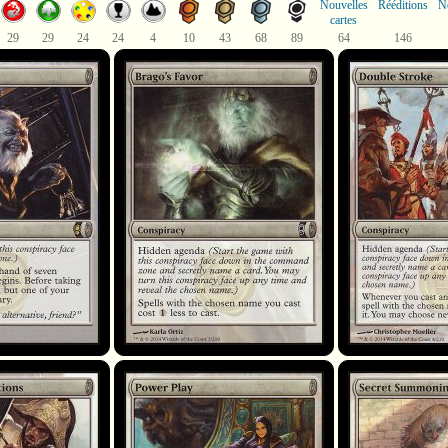
Nouvelles
Rééditions
N
cartes
29
29
24
24
4
10
43
68
89
64
146
Brago's Favor
Double Stroke
ons
Power Play
Secret Summoning