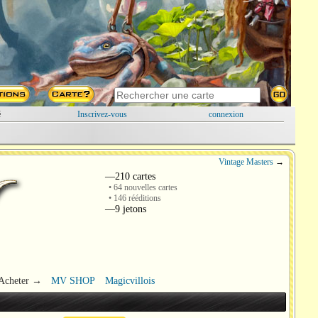
é
Inscrivez-vous
connexion
Vintage Masters
→
—210 cartes
• 64 nouvelles cartes
• 146 rééditions
—9 jetons
Acheter →
MV SHOP
Magicvillois