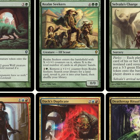
Chercheurs de royaume
Selvala's Charge
Dack's Duplicate
Rituel de la moiss