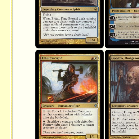
Flamewright
Grenzo, Dungeon