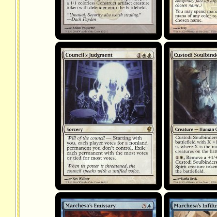
Jugement selon le conseil
Lieurs d'âme des C
Marchesa's Emissary
Marchesa's Infiltra