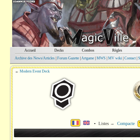
Accueil
Decks
Combos
Règles
Archive des News/Articles
|
Forum Gazette
|
Artgame
|
MWS
|
MV wiki
|
Contact
|
S
←
Modern Event Deck
•
Listes →
Compacte