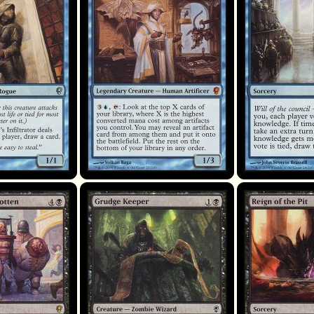
tten
Grudge Keeper
Reign of the Pit