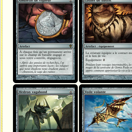
Amulette de vigueur
Collier de basilic
Hèdron vagabond
Voile volante