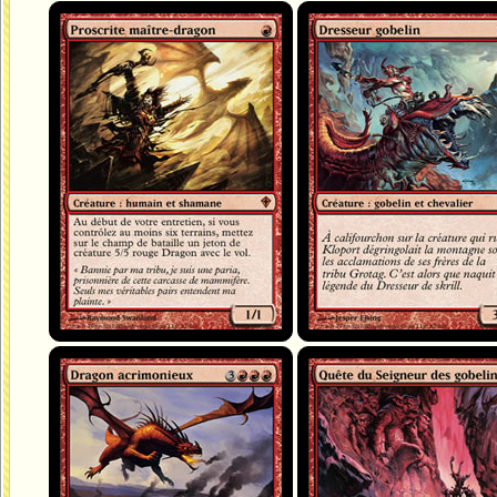
Proscrite maître-dragon
Dresseur gobelin
Dragon acrimonieux
Quête du Seigneur des gobelins