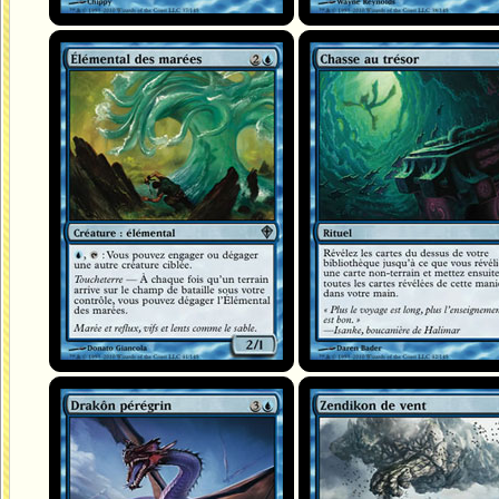
Élémental des marées
Chasse au trésor
Drakôn pérégrin
Zendikon de vent