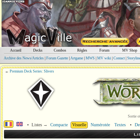
Accueil
Decks
Combos
Règles
Forum
MV Shop
Archive des News/Articles
|
Forum Gazette
|
Artgame
|
MWS
|
MV wiki
|
Contact
|
Storylin
←
Premium Deck Series: Slivers
Sortie o
•
Listes →
Compacte
Visuelle
Numérotée
Textes
•
De
Li