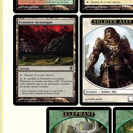
Frontière tectonique
Soldat et Allié
Éléphant
Plante