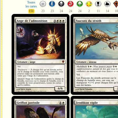
Toutes
les cartes
151
23
23
24
24
24
2
11
14
10
Ange de l'admonition
Faucons du zénith
Griffon juvénile
Zendikon vigile