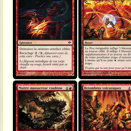
Maître massacreur viashino
Retombées volcaniques