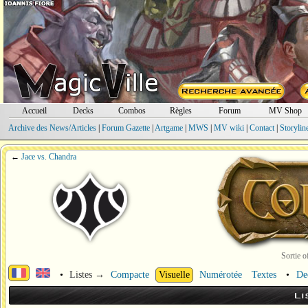
Accueil
Decks
Combos
Règles
Forum
MV Shop
Archive des News/Articles
|
Forum Gazette
|
Artgame
|
MWS
|
MV wiki
|
Contact
|
Storylin
←
Jace vs. Chandra
Sortie o
•
Listes →
Compacte
Visuelle
Numérotée
Textes
•
De
Li