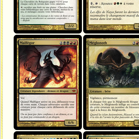
Malfégor
Méglonoth