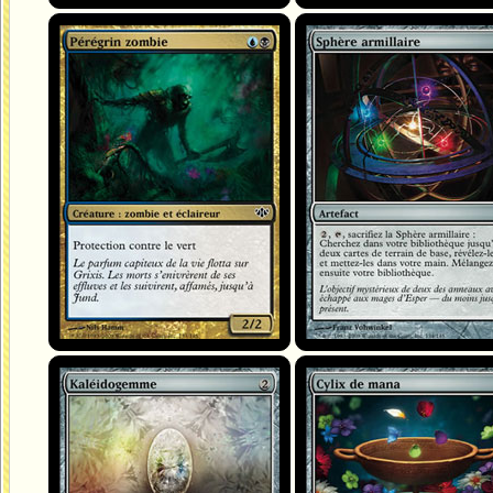
Pérégrin zombie
Sphère armillaire
Kaléidogemme
Cylix de mana