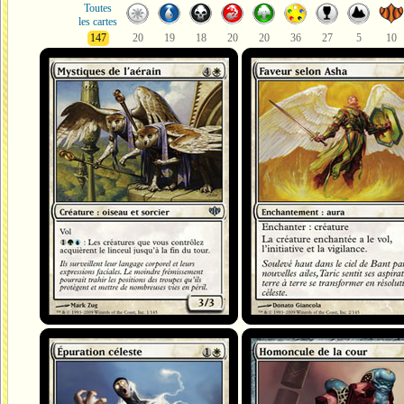
Toutes
les cartes
147
20
19
18
20
20
36
27
5
10
Mystiques de l'aérain
Faveur selon Asha
Épuration céleste
Homoncule de la cour