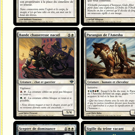
Bande chasseresse nacatl
Parangon de l'Amesha
Sceptre de dominance
Sigille du trône vacant