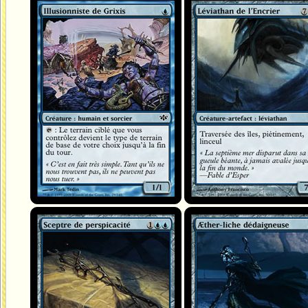
Illusionniste de Grixis
Léviathan de l'Encrier
Sceptre de perspicacité
Æther-liche dédaigneuse