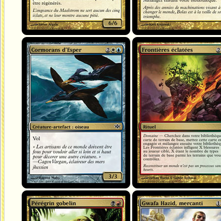
Cormorans d'Esper
Frontières éclatées
Pérégrin gobelin
Gwafa Hazid, mercanti