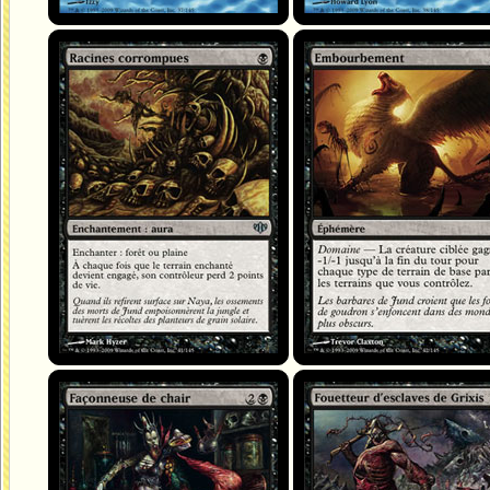
Racines corrompues
Embourbement
Façonneuse de chair
Fouetteur d'esclaves de Grixis