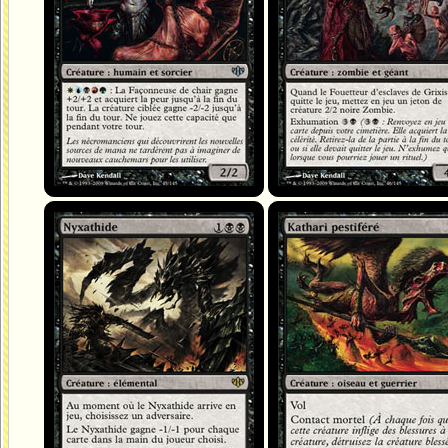
Nyxathide
Kathari pestiféré