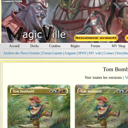
Accueil
Decks
Combos
Règles
Forum
MV Shop
Archive des News/Articles
|
Forum Gazette
|
Artgame
|
MWS
|
MV wiki
|
Contact
|
Storylin
Tom Bomba
Voir toutes les versions |
Vo