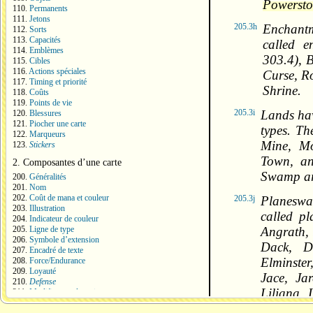
Powerston
110.
Permanents
111.
Jetons
205.3h
Enchantm
112.
Sorts
113.
Capacités
called e
114.
Emblèmes
303.4), B
115.
Cibles
116.
Actions spéciales
Curse, Ro
117.
Timing et priorité
Shrine.
118.
Coûts
119.
Points de vie
205.3i
Lands hav
120.
Blessures
121.
Piocher une carte
types. Th
122.
Marqueurs
Mine, Mo
123.
Stickers
Town, an
2. Composantes d’une carte
Swamp are
200.
Généralités
201.
Nom
202.
Coût de mana et couleur
205.3j
Planeswal
203.
Illustration
called pl
204.
Indicateur de couleur
205.
Ligne de type
Angrath, 
206.
Symbole d’extension
Dack, Da
207.
Encadré de texte
Elminster
208.
Force/Endurance
209.
Loyauté
Jace, Ja
210.
Defense
Liliana, 
211.
Modificateur de main
212.
Modificateur de points de vie
Nixilis,