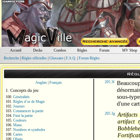
types de 
205.3e
Si un ef
choisir u
Par exemp
demande d
Exemple 
Accueil
Decks
Combos
Règles
Forum
sorcier »
MV Shop
un. Des 
Recherche
|
Règles officielles
|
Glossaire
|
F.A.Q.
|
Forum Règles
» ne peu
existants.
Règl
205.3f
Beaucoup
Anglais
|
Français
désormais
1. Concepts du jeu
sous-type
100.
Généralités
101.
Règles d’or de Magic
d'une cart
102.
Joueurs
103.
Commencer la partie
205.3g
Artifacts
104.
Finir la partie
105.
Couleurs
artifact
106.
Mana
Bobbleh
107.
Nombres et symboles
Fortifica
108.
Cartes
109.
Objets