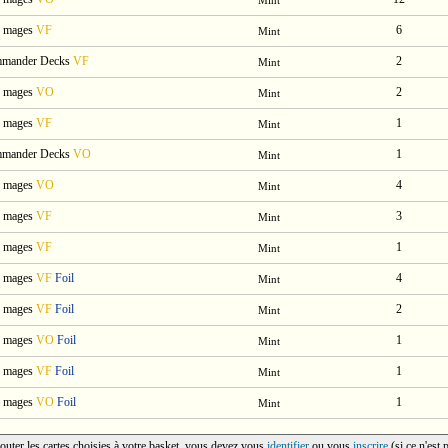
Mint
s mages
VF
6
Mint
ommander Decks
VF
2
Mint
s mages
VO
2
Mint
s mages
VF
1
Mint
ommander Decks
VO
1
Mint
s mages
VO
4
Mint
s mages
VF
3
Mint
s mages
VF
1
Mint
s mages
VF
Foil
4
Mint
s mages
VF
Foil
2
Mint
s mages
VO
Foil
1
Mint
s mages
VF
Foil
1
Mint
s mages
VO
Foil
1
Mint
outer les cartes choisies à votre basket, vous devez vous
identifier
ou vous
inscrire
(si ce n'est 