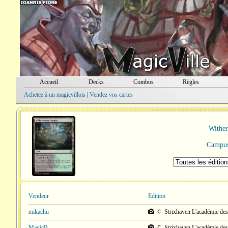
Accueil
Decks
Combos
Règles
Achetez à un magicvillois
|
Vendez vos cartes
Withe
Campus 
Vendeur
Edition
mikachu
Strixhaven L'académie de
MagicB
Strixhaven L'académie de