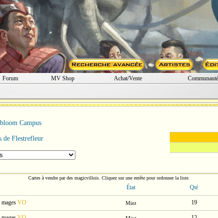
Forum
MV Shop
Achat/Vente
Communaut
rbloom Campus
de Flestrefleur
Cartes à vendre par des magicvillois. Cliquez sur une entête pour ordonner la liste.
État
Qté
s mages
VO
19
Mint
s mages
VO
12