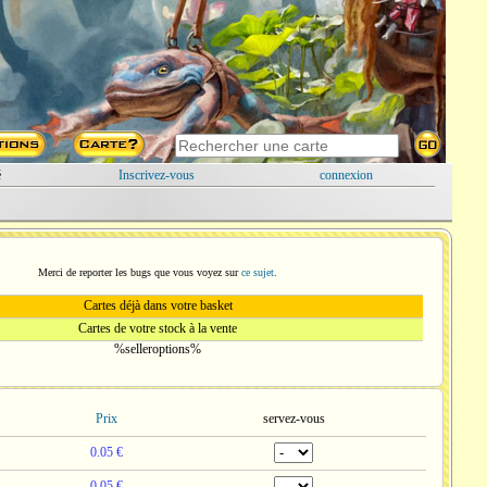
é
Inscrivez-vous
connexion
Merci de reporter les bugs que vous voyez sur
ce sujet
.
Cartes déjà dans votre basket
Cartes de votre stock à la vente
%selleroptions%
Prix
servez-vous
0.05 €
0.05 €