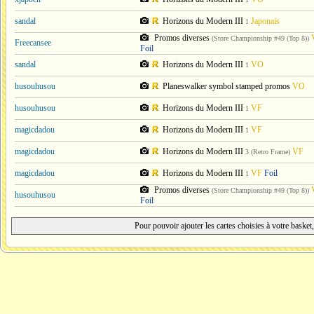
sandal
Horizons du Modern III
Japonais
1
Promos diverses
(Store Championship #49 (Top 8))
Freecansee
Foil
sandal
Horizons du Modern III
VO
1
husouhusou
Planeswalker symbol stamped promos
VO
husouhusou
Horizons du Modern III
VF
1
magicdadou
Horizons du Modern III
VF
1
magicdadou
Horizons du Modern III
VF
3
(Retro Frame)
magicdadou
Horizons du Modern III
VF
Foil
1
Promos diverses
(Store Championship #49 (Top 8))
husouhusou
Foil
Pour pouvoir ajouter les cartes choisies à votre baske