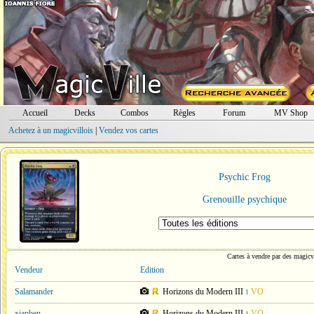
Accueil
Decks
Combos
Règles
Forum
MV Shop
Achetez à un magicvillois
|
Vendez vos cartes
Psychic Frog
Grenouille psychique
Cartes à vendre par des magicvi
Vendeur
Edition
Salamander
Horizons du Modern III
VO
1
xjapben
Horizons du Modern III
VO
1