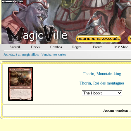
Accueil
Decks
Combos
Règles
Forum
MV Shop
Achetez à un magicvillois
|
Vendez vos cartes
Thorin, Mountain-king
Thorin, Roi des montagnes
Aucun vendeur ne