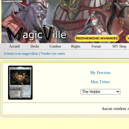
Accueil
Decks
Combos
Règles
Forum
MV Shop
Achetez à un magicvillois
|
Vendez vos cartes
My Precious
Mon Trésor
Aucun vendeur ne