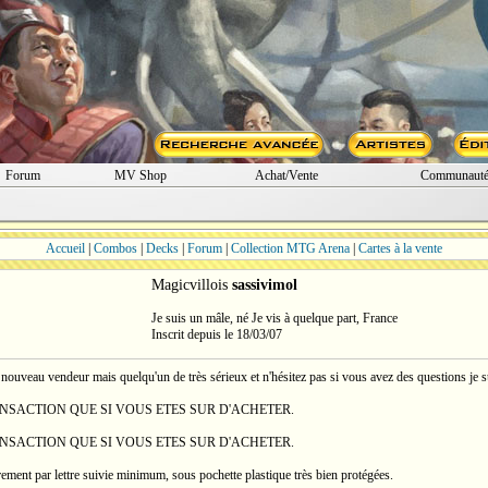
Forum
MV Shop
Achat/Vente
Communaut
Accueil
|
Combos
|
Decks
|
Forum
|
Collection MTG Arena
|
Cartes à la vente
Magicvillois
sassivimol
Je suis un mâle, né Je vis à quelque part, France
Inscrit depuis le 18/03/07
 nouveau vendeur mais quelqu'un de très sérieux et n'hésitez pas si vous avez des questions je 
NSACTION QUE SI VOUS ETES SUR D'ACHETER.
NSACTION QUE SI VOUS ETES SUR D'ACHETER.
rement par lettre suivie minimum, sous pochette plastique très bien protégées.