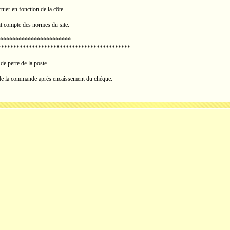
ctuer en fonction de la côte.
ant compte des normes du site.
***********************
*********************************************
de perte de la poste.
 de la commande après encaissement du chèque.