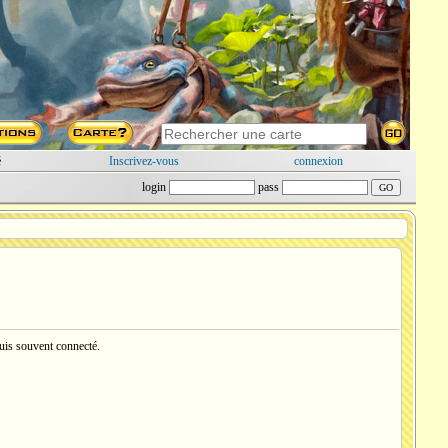
é
Inscrivez-vous
connexion
login
pass
suis souvent connecté.