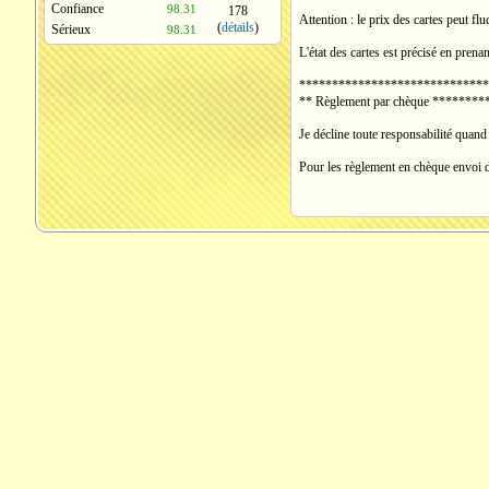
Confiance
98.31
178
Attention : le prix des cartes peut flu
(
détails
)
Sérieux
98.31
L'état des cartes est précisé en pren
*****************************
** Règlement par chèque ******
Je décline toute responsabilité quand 
Pour les règlement en chèque envoi