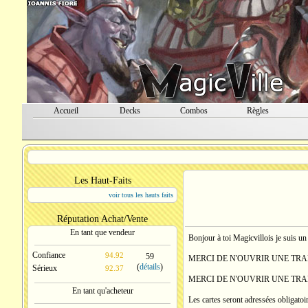
Accueil
Decks
Combos
Règles
Les Haut-Faits
voir tous les hauts faits
Réputation Achat/Vente
En tant que vendeur
Bonjour à toi Magicvillois je suis un
Confiance
94.92
59
MERCI DE N'OUVRIR UNE TRA
(
détails
)
Sérieux
92.37
MERCI DE N'OUVRIR UNE TRA
En tant qu'acheteur
Les cartes seront adressées obligatoi