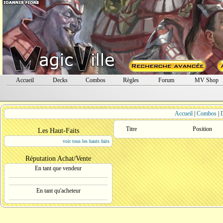
Accueil
Decks
Combos
Règles
Forum
MV Shop
Accueil
|
Combos
|
Titre
Position
Les Haut-Faits
voir tous les hauts faits
Réputation Achat/Vente
En tant que vendeur
En tant qu'acheteur