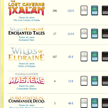
296
132 €
Toutes les cartes
The Lost Caverns of Ixalan
17
113 €
Toutes les cartes
Enchanted Tales
107
45 €
Toutes les cartes
Wilds of Eldraine
4
13 €
Toutes les cartes
Commander Masters
3
46 €
Toutes les cartes
The Lord of the Rings Commander