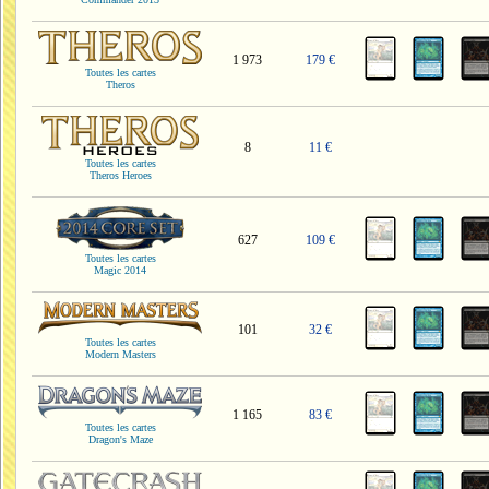
1 973
179 €
Toutes les cartes
Theros
8
11 €
Toutes les cartes
Theros Heroes
627
109 €
Toutes les cartes
Magic 2014
101
32 €
Toutes les cartes
Modern Masters
1 165
83 €
Toutes les cartes
Dragon's Maze