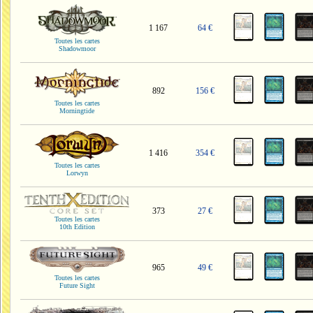
1 167
64 €
Toutes les cartes
Shadowmoor
892
156 €
Toutes les cartes
Morningtide
1 416
354 €
Toutes les cartes
Lorwyn
373
27 €
Toutes les cartes
10th Edition
965
49 €
Toutes les cartes
Future Sight