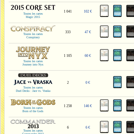
1 041
102 €
Toutes les cartes
Magic 2015
333
47 €
Toutes les cartes
Conspiracy
1 105
60 €
Toutes les cartes
Journey into Nyx
2
0 €
Toutes les cartes
Duel Decks : Jace vs. Vraska
1 258
146 €
Toutes les cartes
Born of the Gods
6
6 €
Toutes les cartes
Commander 2013