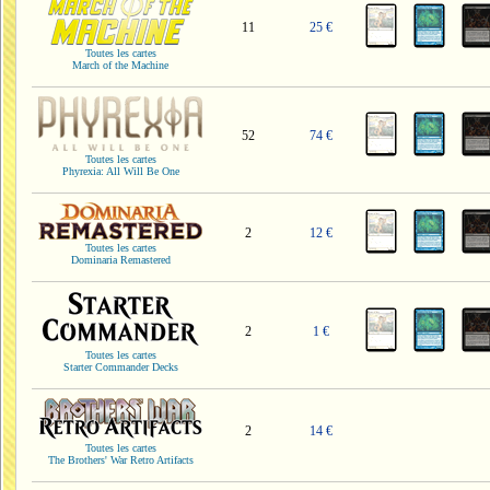
11
25 €
Toutes les cartes
March of the Machine
52
74 €
Toutes les cartes
Phyrexia: All Will Be One
2
12 €
Toutes les cartes
Dominaria Remastered
2
1 €
Toutes les cartes
Starter Commander Decks
2
14 €
Toutes les cartes
The Brothers' War Retro Artifacts