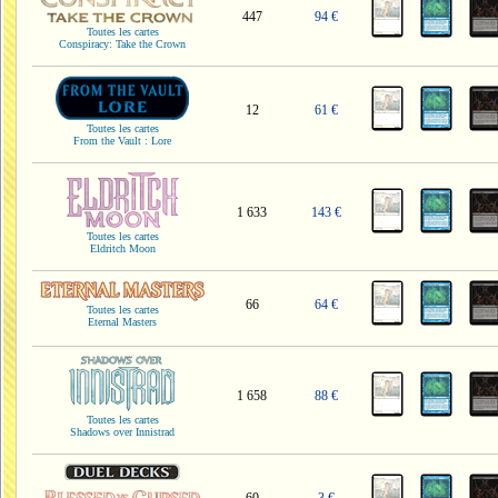
447
94 €
Toutes les cartes
Conspiracy: Take the Crown
12
61 €
Toutes les cartes
From the Vault : Lore
1 633
143 €
Toutes les cartes
Eldritch Moon
66
64 €
Toutes les cartes
Eternal Masters
1 658
88 €
Toutes les cartes
Shadows over Innistrad