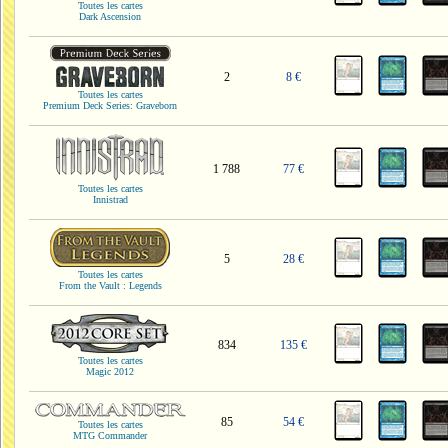
Toutes les cartes
Dark Ascension
2
8 €
Toutes les cartes
Premium Deck Series: Graveborn
1 788
77 €
Toutes les cartes
Innistrad
5
28 €
Toutes les cartes
From the Vault : Legends
834
135 €
Toutes les cartes
Magic 2012
85
54 €
Toutes les cartes
MTG Commander