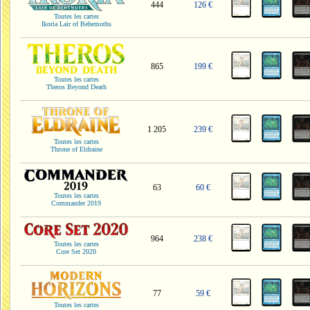
444
126 €
Toutes les cartes
Ikoria Lair of Behemoths
865
199 €
Toutes les cartes
Theros Beyond Death
1 205
239 €
Toutes les cartes
Throne of Eldraine
63
60 €
Toutes les cartes
Commander 2019
964
238 €
Toutes les cartes
Core Set 2020
77
59 €
Toutes les cartes