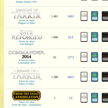
Modern Masters 2015
1 461
149 €
Toutes les cartes
Dragons of Tarkir
1 098
62 €
Toutes les cartes
Fate Reforged
62
127 €
Toutes les cartes
Commander 2014
1 588
106 €
Toutes les cartes
Khans of Tarkir
1
3 €
Toutes les cartes
From the Vault : Annihilation