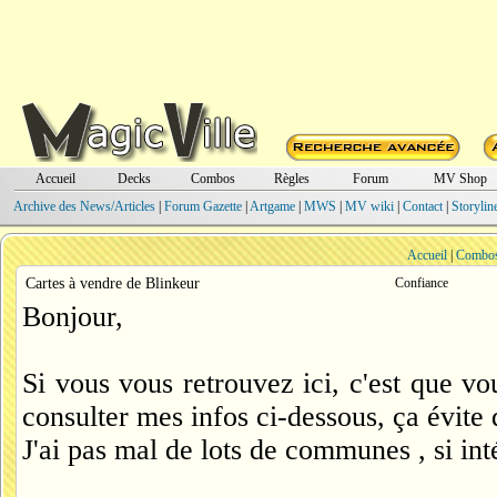
Accueil
Decks
Combos
Règles
Forum
MV Shop
Archive des News/Articles
|
Forum Gazette
|
Artgame
|
MWS
|
MV wiki
|
Contact
|
Storylin
Accueil
|
Combo
Cartes à vendre de Blinkeur
Confiance
Bonjour,
Si vous vous retrouvez ici, c'est que v
consulter mes infos ci-dessous, ça évite d
J'ai pas mal de lots de communes , si int