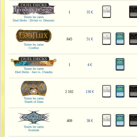
1
35 €
Toutes les cartes
Duel Decks : Divine vs. Demonic
845
51 €
Toutes les cartes
Conflux
1
4 €
Toutes les cartes
Duel Decks : Jace vs. Chandra
2 102
130 €
Toutes les cartes
Shards of Alara
409
38 €
Toutes les cartes
Eventide