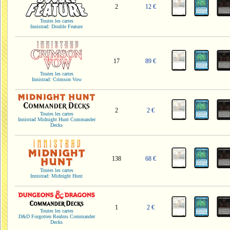
2
12 €
Toutes les cartes
Innistrad: Double Feature
17
89 €
Toutes les cartes
Innistrad: Crimson Vow
2
2 €
Toutes les cartes
Innistrad Midnight Hunt Commander
Decks
138
68 €
Toutes les cartes
Innistrad: Midnight Hunt
1
2 €
Toutes les cartes
D&D Forgotten Realms Commander
Decks