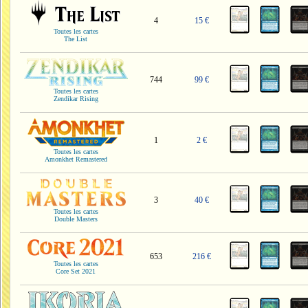
4
15 €
Toutes les cartes
The List
744
99 €
Toutes les cartes
Zendikar Rising
1
2 €
Toutes les cartes
Amonkhet Remastered
3
40 €
Toutes les cartes
Double Masters
653
216 €
Toutes les cartes
Core Set 2021