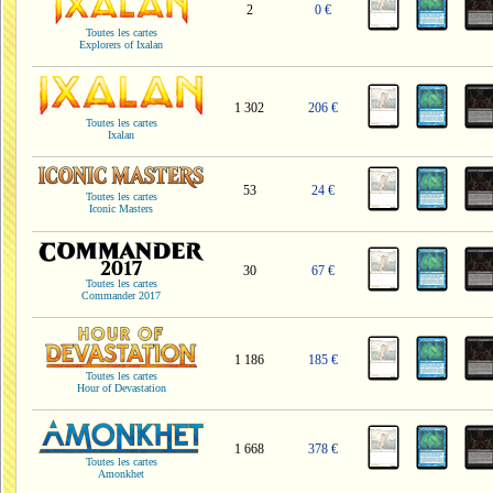
2
0 €
Toutes les cartes
Explorers of Ixalan
1 302
206 €
Toutes les cartes
Ixalan
53
24 €
Toutes les cartes
Iconic Masters
30
67 €
Toutes les cartes
Commander 2017
1 186
185 €
Toutes les cartes
Hour of Devastation
1 668
378 €
Toutes les cartes
Amonkhet