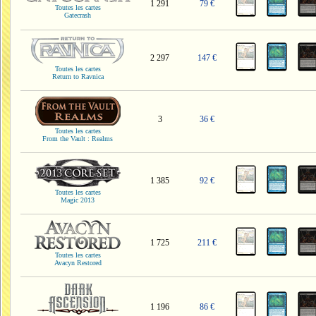
1 291
79 €
Toutes les cartes
Gatecrash
2 297
147 €
Toutes les cartes
Return to Ravnica
3
36 €
Toutes les cartes
From the Vault : Realms
1 385
92 €
Toutes les cartes
Magic 2013
1 725
211 €
Toutes les cartes
Avacyn Restored
1 196
86 €