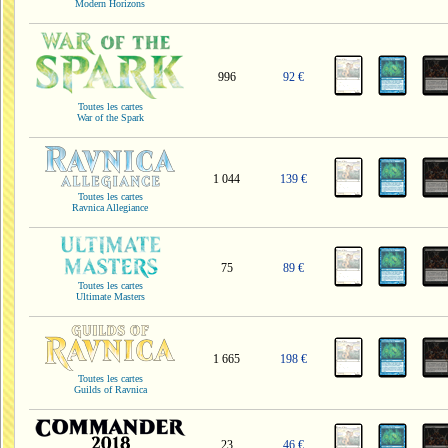
Modern Horizons
996
92 €
Toutes les cartes
War of the Spark
1 044
139 €
Toutes les cartes
Ravnica Allegiance
75
89 €
Toutes les cartes
Ultimate Masters
1 665
198 €
Toutes les cartes
Guilds of Ravnica
23
46 €