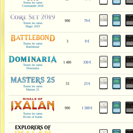
Toutes les cartes
Commander 2018
990
79 €
Toutes les cartes
Magic 2019
3
0 €
Toutes les cartes
Battlebond
1 480
330 €
Toutes les cartes
Dominaria
53
23 €
Toutes les cartes
Masters 25
990
1 569 €
Toutes les cartes
Rivals of Ixalan