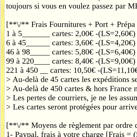
toujours si vous en voulez passez par M
[**\/** Frais Fournitures + Port + Prép
1 à 5_______ cartes: 2,00€ -(LS=2,60€
6 à 45______ cartes: 3,60€ -(LS=4,20€
46 à 98_____ cartes: 5,80€ -(LS=6,40€
99 à 220____ cartes: 8,40€ -(LS=9,00€
221 à 450 __ cartes: 10,50€ -(LS=11,1
> Au-delà de 45 cartes les expéditions s
> Au-delà de 450 cartes & hors France m
> Les pertes de courriers, je ne les assu
> Les cartes seront protégées pour arriv
[**\/** Moyens de règlement par ordre d
1- Paypal, frais à votre charge [Frais = 