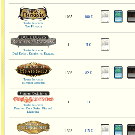
1 035
100 €
Toutes les cartes
New Phyrexia
1
5 €
Toutes les cartes
Duel Decks : Knights vs. Dragons
1 393
82 €
Toutes les cartes
Mirrodin Besieged
1
1 €
Toutes les cartes
Premium Deck Series: Fire and
Lightning
1 323
115 €