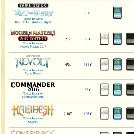
1
0 €
Toutes les cartes
Duel Decks : Mind vs. Might
217
95 €
Toutes les cartes
Modern Masters 2017
954
111 €
Toutes les cartes
Aether Revolt
1
55 €
Toutes les cartes
Commander 2016
2 107
186 €
Toutes les cartes
Kaladesh