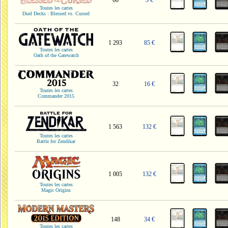
60
3 €
Toutes les cartes
Duel Decks : Blessed vs. Cursed
1 293
85 €
Toutes les cartes
Oath of the Gatewatch
32
16 €
Toutes les cartes
Commander 2015
1 563
132 €
Toutes les cartes
Battle for Zendikar
1 005
132 €
Toutes les cartes
Magic Origins
148
34 €
Toutes les cartes