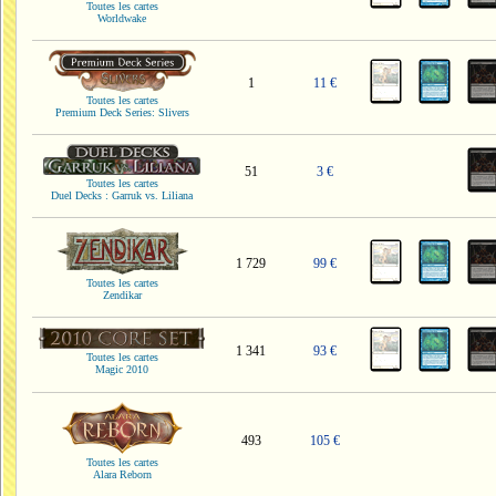
Toutes les cartes
Worldwake
1
11 €
Toutes les cartes
Premium Deck Series: Slivers
51
3 €
Toutes les cartes
Duel Decks : Garruk vs. Liliana
1 729
99 €
Toutes les cartes
Zendikar
1 341
93 €
Toutes les cartes
Magic 2010
493
105 €
Toutes les cartes
Alara Reborn