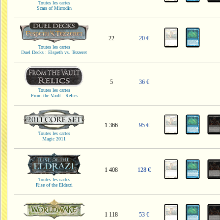
Toutes les cartes
Scars of Mirrodin
22
20 €
Toutes les cartes
Duel Decks : Elspeth vs. Tezzeret
5
36 €
Toutes les cartes
From the Vault : Relics
1 366
95 €
Toutes les cartes
Magic 2011
1 408
128 €
Toutes les cartes
Rise of the Eldrazi
1 118
53 €