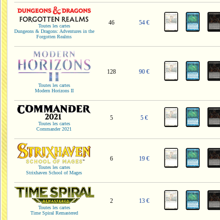
46
54 €
Toutes les cartes
Dungeons & Dragons: Adventures in the
Forgotten Realms
128
90 €
Toutes les cartes
Modern Horizons II
5
5 €
Toutes les cartes
Commander 2021
6
19 €
Toutes les cartes
Strixhaven School of Mages
2
13 €
Toutes les cartes
Time Spiral Remastered