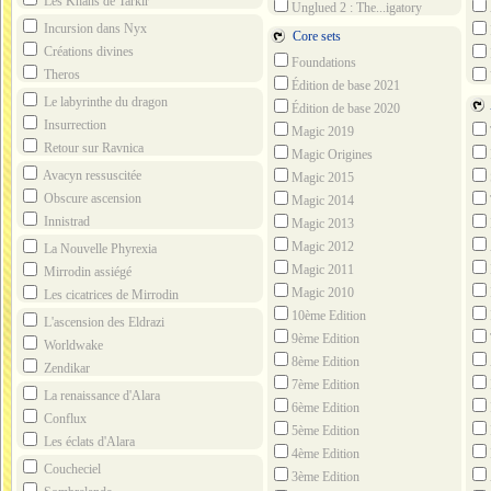
Les Khans de Tarkir
Unglued 2 : The...igatory
Sequel
Incursion dans Nyx
Core sets
Créations divines
Foundations
Theros
Édition de base 2021
Le labyrinthe du dragon
Édition de base 2020
Insurrection
Magic 2019
Retour sur Ravnica
Magic Origines
Seri
Avacyn ressuscitée
Magic 2015
Obscure ascension
Magic 2014
Innistrad
Magic 2013
Magic 2012
La Nouvelle Phyrexia
Magic 2011
Mirrodin assiégé
Seri
Magic 2010
Les cicatrices de Mirrodin
10ème Edition
L'ascension des Eldrazi
9ème Edition
Worldwake
Seri
8ème Edition
Zendikar
7ème Edition
La renaissance d'Alara
6ème Edition
Conflux
5ème Edition
Les éclats d'Alara
Seri
4ème Edition
Coucheciel
3ème Edition