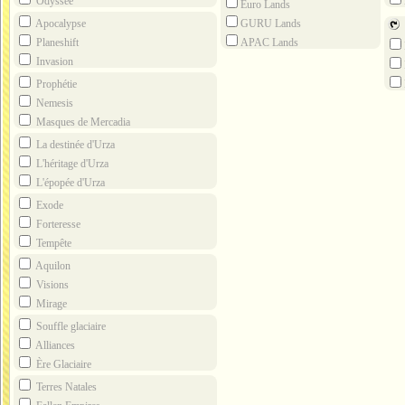
Odyssée
Euro Lands
GURU Lands
Apocalypse
APAC Lands
Planeshift
Gra
Invasion
Ligh
Prophétie
Nemesis
Masques de Mercadia
La destinée d'Urza
L'héritage d'Urza
L'épopée d'Urza
Exode
Forteresse
Tempête
Aquilon
Visions
Mirage
Souffle glaciaire
Alliances
Ère Glaciaire
Terres Natales