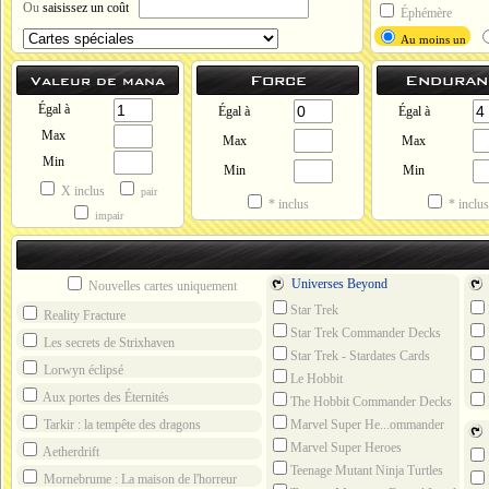
Ou
saisissez un coût
Éphémère
Au moins un
Force
Enduran
Valeur de mana
Égal à
Égal à
Égal à
Max
Max
Max
Min
Min
Min
X inclus
pair
* inclus
* inclus
impair
Universes Beyond
Nouvelles cartes uniquement
Star Trek
Reality Fracture
Star Trek Commander Decks
Les secrets de Strixhaven
Repr
Star Trek - Stardates Cards
Lorwyn éclipsé
Le Hobbit
Aux portes des Éternités
The Hobbit Commander Decks
Tarkir : la tempête des dragons
Marvel Super He...ommander
Decks
Marvel Super Heroes
Aetherdrift
Teenage Mutant Ninja Turtles
Edit
Mornebrume : La maison de l'horreur