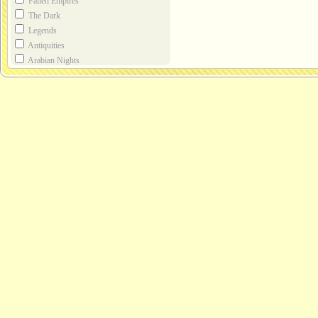
Fallen Empires
The Dark
Legends
Antiquities
Arabian Nights