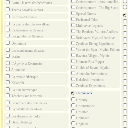
Croisetonnerre ...ères nouvelles
Ikoria : la terre des béhémoths
Croisetonnerre - The Big Score
Theros par-delà la mort
Bey
Special Guests
Le trône d'Eldraine
Enchanted Tales
La guerre des planeswalkers
Multiverse Legends
L'allégeance de Ravnica
The Brothers' W...etro Artifacts
Les guildes de Ravnica
Strixhaven Mystical Archive
Dominaria
Zendikar Rising Expeditions
War of the Spar...Mythic Edition
Les combattants d'Ixalan
Ravnica Allegia...Mythic
Ixalan
Edition
Ultimate Box Topper
L'Âge de la Destruction
Guilds of Ravni...Mythic
Amonkhet
Edition
Amonkhet Invocations
La révolte éthérique
Kaladesh Inventions
Kaladesh
Zendikar Expeditions
La lune hermétique
Humor sets
Ténèbres sur Innistrad
Unfinity
Le serment des Sentinelles
Unsanctioned
La bataille de Zendikar
Unstable
Les dragons de Tarkir
Unhinged
Destin Reforgé
Unglued