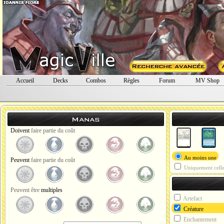
Accueil
Decks
Combos
Règles
Forum
MV Shop
Manas
Doivent
faire partie du coût
Au moins une
Peuvent
faire partie du coût
Uniquement celle(
Peuvent être
multiples
Artefact
Créature
Enchantement