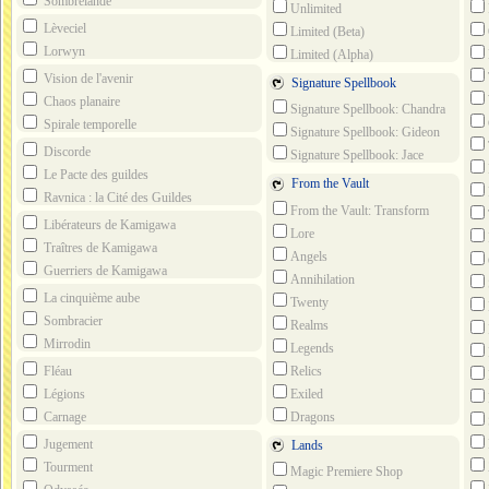
Sombrelande
Unlimited
Seri
Lèveciel
Limited (Beta)
Lorwyn
Limited (Alpha)
Vision de l'avenir
Signature Spellbook
Chaos planaire
Signature Spellbook: Chandra
Spirale temporelle
Signature Spellbook: Gideon
Seri
Discorde
Signature Spellbook: Jace
Le Pacte des guildes
From the Vault
Ravnica : la Cité des Guildes
From the Vault: Transform
Libérateurs de Kamigawa
Lore
Traîtres de Kamigawa
Angels
Guerriers de Kamigawa
Seri
Annihilation
La cinquième aube
Twenty
Sombracier
Seri
Realms
Mirrodin
Legends
Relics
Fléau
Seri
Exiled
Légions
Dragons
Carnage
Jugement
Lands
Tourment
Magic Premiere Shop