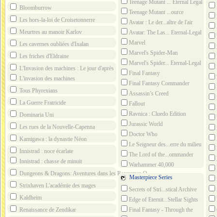
Teenage Mutant ... Eternal Legal
Bloomburrow
Teenage Mutant ...ource
Material
Les hors-la-loi de Croisetonnerre
Avatar : Le der...aître de l'air
Meurtres au manoir Karlov
Avatar: The Las... Eternal-Legal
Marvel
Les cavernes oubliées d'Ixalan
Marvel's Spider-Man
Les friches d'Eldraine
Marvel's Spider... Eternal-Legal
L'Invasion des machines : Le jour d'après
Final Fantasy
L'invasion des machines
Final Fantasy Commander
Tous Phyrexians
Decks
Assassin’s Creed
La Guerre Fratricide
Fallout
Ravnica : Cluedo Edition
Dominaria Uni
Jurassic World
Les rues de la Nouvelle-Capenna
Doctor Who
Kamigawa : la dynastie Néon
Le Seigneur des...erre du milieu
Innistrad : noce écarlate
The Lord of the...ommander
Innistrad : chasse de minuit
Decks
Warhammer 40,000
Dungeons & Dragons: Aventures dans les Royaumes Oubliés
Masterpiece Series
Strixhaven L'académie des mages
Secrets of Stri...stical Archive
Kaldheim
Edge of Eternit...Stellar Sights
Final Fantasy - Through the
Renaissance de Zendikar
Ages