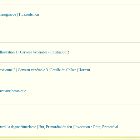
charognarde
|
Thraxodémon
llustration 1
|
Cerveau vénérable - Illustration 2
assionné 2
|
Cerveau vénérable 3
|
Fouille du Cellier
|
Horreur
ctuaire botanique
ard, la dague étincelante
|
Ifrit, Primordial du feu
|
Invocation : Odin, Primordial