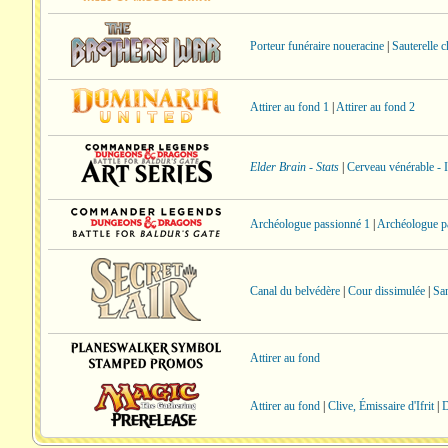
Porteur funéraire noueracine
|
Sauterelle 
Attirer au fond 1
|
Attirer au fond 2
Elder Brain - Stats
|
Cerveau vénérable - I
Archéologue passionné 1
|
Archéologue p
Canal du belvédère
|
Cour dissimulée
|
San
Attirer au fond
Attirer au fond
|
Clive, Émissaire d'Ifrit
|
D