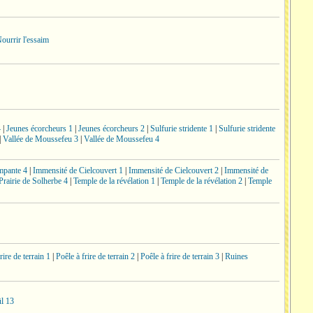
ourrir l'essaim
4
|
Jeunes écorcheurs 1
|
Jeunes écorcheurs 2
|
Sulfurie stridente 1
|
Sulfurie stridente
|
Vallée de Moussefeu 3
|
Vallée de Moussefeu 4
mpante 4
|
Immensité de Cielcouvert 1
|
Immensité de Cielcouvert 2
|
Immensité de
Prairie de Solherbe 4
|
Temple de la révélation 1
|
Temple de la révélation 2
|
Temple
rire de terrain 1
|
Poêle à frire de terrain 2
|
Poêle à frire de terrain 3
|
Ruines
l 13