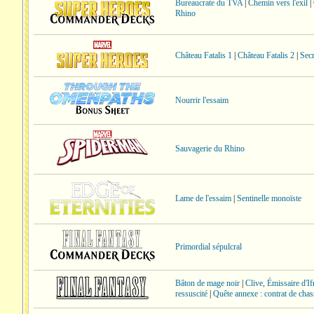
Bureaucrate du TVA
|
Chemin vers l'exil
|
Rhino
Château Fatalis 1
|
Château Fatalis 2
|
Secr
Nourrir l'essaim
Sauvagerie du Rhino
Lame de l'essaim
|
Sentinelle monoïste
Primordial sépulcral
Bâton de mage noir
|
Clive, Émissaire d'Ifr
ressuscité
|
Quête annexe : contrat de chas