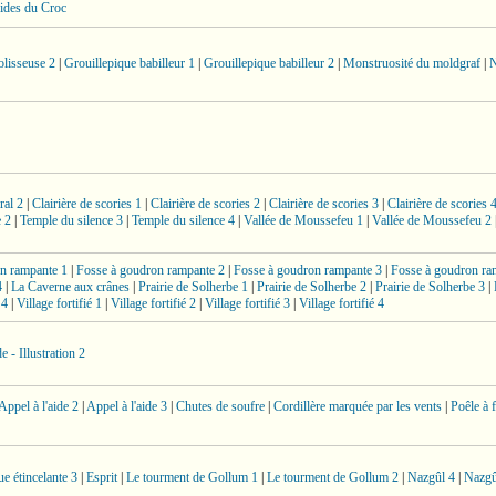
ides du Croc
lisseuse 2
|
Grouillepique babilleur 1
|
Grouillepique babilleur 2
|
Monstruosité du moldgraf
|
N
ral 2
|
Clairière de scories 1
|
Clairière de scories 2
|
Clairière de scories 3
|
Clairière de scories 
e 2
|
Temple du silence 3
|
Temple du silence 4
|
Vallée de Moussefeu 1
|
Vallée de Moussefeu 2
n rampante 1
|
Fosse à goudron rampante 2
|
Fosse à goudron rampante 3
|
Fosse à goudron ra
4
|
La Caverne aux crânes
|
Prairie de Solherbe 1
|
Prairie de Solherbe 2
|
Prairie de Solherbe 3
|
 4
|
Village fortifié 1
|
Village fortifié 2
|
Village fortifié 3
|
Village fortifié 4
e - Illustration 2
Appel à l'aide 2
|
Appel à l'aide 3
|
Chutes de soufre
|
Cordillère marquée par les vents
|
Poêle à f
ue étincelante 3
|
Esprit
|
Le tourment de Gollum 1
|
Le tourment de Gollum 2
|
Nazgûl 4
|
Nazgû