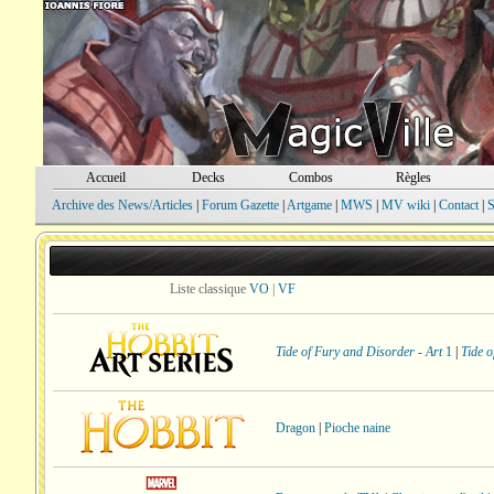
Accueil
Decks
Combos
Règles
Archive des News/Articles
|
Forum Gazette
|
Artgame
|
MWS
|
MV wiki
|
Contact
|
S
Liste classique
VO
|
VF
Tide of Fury and Disorder - Art
1
|
Tide o
Dragon
|
Pioche naine