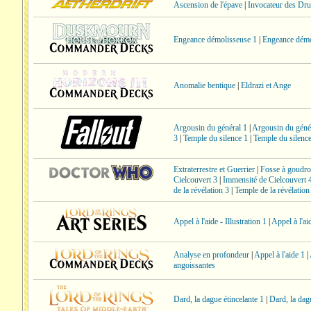
Ascension de l'épave
|
Invocateur des Dru
Engeance démolisseuse 1
|
Engeance démo
Anomalie bentique
|
Eldrazi et Ange
Argousin du général 1
|
Argousin du géné
3
|
Temple du silence 1
|
Temple du silenc
Extraterrestre et Guerrier
|
Fosse à goudro
Cielcouvert 3
|
Immensité de Cielcouvert 
de la révélation 3
|
Temple de la révélation
Appel à l'aide - Illustration 1
|
Appel à l'aid
Analyse en profondeur
|
Appel à l'aide 1
|
angoissantes
Dard, la dague étincelante 1
|
Dard, la dag