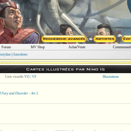
Forum
MV Shop
Achat/Vente
Communaut
toryline
|
Anecdotes
Cartes illustrées par Nino Is
Liste visuelle
VO
|
VF
Illustrations
f Fury and Disorder - Art
2