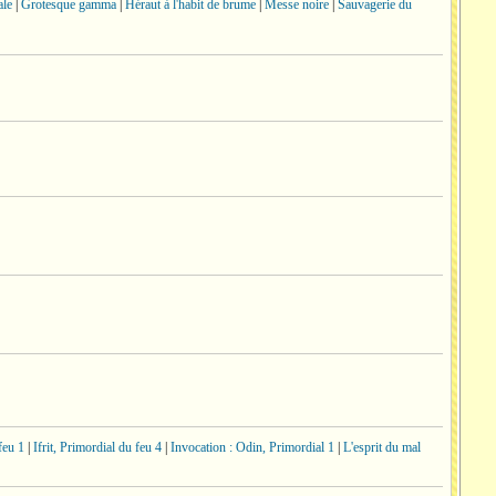
ale
|
Grotesque gamma
|
Héraut à l'habit de brume
|
Messe noire
|
Sauvagerie du
feu 1
|
Ifrit, Primordial du feu 4
|
Invocation : Odin, Primordial 1
|
L'esprit du mal