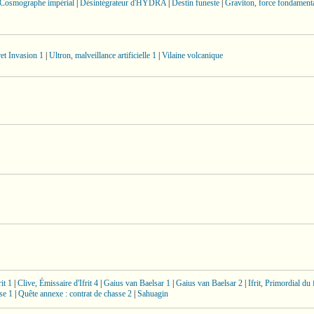
Cosmographe impérial
|
Désintégrateur d'HYDRA
|
Destin funeste
|
Graviton, force fondament
et Invasion 1
|
Ultron, malveillance artificielle 1
|
Vilaine volcanique
it 1
|
Clive, Émissaire d'Ifrit 4
|
Gaius van Baelsar 1
|
Gaius van Baelsar 2
|
Ifrit, Primordial du 
se 1
|
Quête annexe : contrat de chasse 2
|
Sahuagin