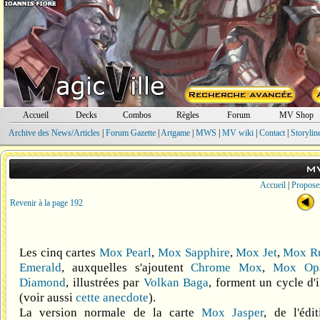
Accueil
Decks
Combos
Règles
Forum
MV Shop
Archive des News/Articles
|
Forum Gazette
|
Artgame
|
MWS
|
MV wiki
|
Contact
|
Storylin
M
Accueil
|
Propose
Revenir à la page 192
Les cinq cartes
Mox Pearl
,
Mox Sapphire
,
Mox Jet
,
Mox R
Emerald
, auxquelles s'ajoutent
Chrome Mox
,
Mox Op
Diamond
, illustrées par
Volkan Baga
, forment un cycle d'i
(voir aussi
cette anecdote
).
La version normale de la carte
Mox Jasper
, de l'édi