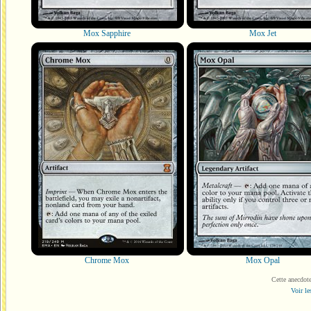
Mox Sapphire
Mox Jet
Chrome Mox
Mox Opal
Cette anecdot
Voir le