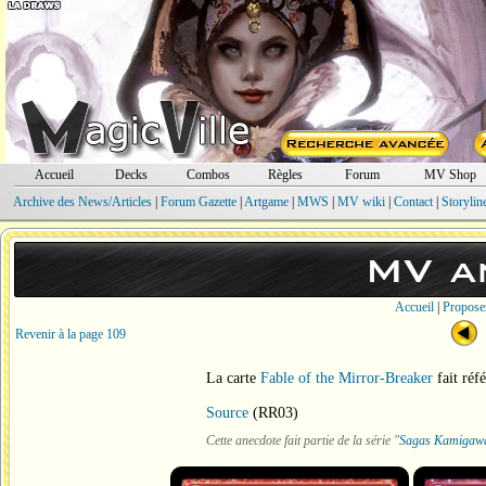
Accueil
Decks
Combos
Règles
Forum
MV Shop
Archive des News/Articles
|
Forum Gazette
|
Artgame
|
MWS
|
MV wiki
|
Contact
|
Storylin
MV a
Accueil
|
Propose
Revenir à la page 109
La carte
Fable of the Mirror-Breaker
fait réf
Source
(RR03)
Cette anecdote fait partie de la série "
Sagas Kamigaw