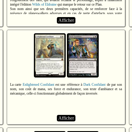
l'engouement des fans, qui avaient réclamé le personnage, lequel a finalement
intégré l'édition
Wilds of Eldraine
qui marque le retour sur ce Plan.
Son nom ainsi que ses deux premières capacités, de se renforcer face à la
présence de planeswalkers adverses et en cas de perte d'artefacts sous votre
contrôle, font référence à son désir de vengeance envers
Garruk, Cursed
Afficher
Huntsman
qui a dévoré son compagnon dans le film.
Source 1
(vidéo du trailer officiel) -
Source 2
(Syr Ginger, the Meal Ender -
"The audience absolutely adored the trailer. [...] the main character from the
trailer was nowhere to be seen. Where was Syr Ginger? [...] So, when we
returned, it was clear that Syr Ginger needed a card.")
La carte
Enlightened Confidant
est une référence à
Dark Confidant
de par son
nom, son coût de mana, ses force et endurance, son texte d'ambiance et sa
mécanique, celle-ci fonctionnant globalement de façon inversée.
Afficher