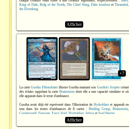
chaque créature étant reliée à une créature légendaire, respectivement :
Bard,
King of Dale
,
Bolg of the North
,
The Chief Warg
,
Dáin Ironfoot
et
Thranduil,
the Elvenking
.
Afficher
+7
La carte
Gustha Ebbasdotter
illustre Gustha maniant son
Gustha's Scepter
créant
des éclairs rappelant la carte
Brainstorm
dont elle a une capacité similaire et où
elle apparait dans le texte d'ambiance.
Gustha avait déjà été représenté dans l'illustration de
Hydroblast
et apparaît en
tout dans les textes d'ambiances de 8 cartes :
Binding Grasp
,
Brainstorm
,
Counterspell
,
Enervate
,
Force Void
,
Hydroblast
,
Infuse
et
Soul Barrier
.
Afficher