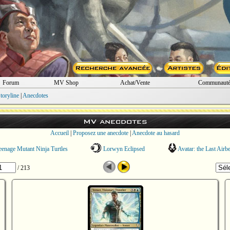
Forum
MV Shop
Achat/Vente
Communaut
toryline
|
Anecdotes
MV anecdotes
Accueil
|
Proposez une anecdote
|
Anecdote au hasard
enage Mutant Ninja Turtles
Lorwyn Eclipsed
Avatar: the Last Airb
/ 213