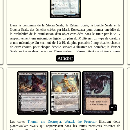
Dans la continuité de la Storm Scale, la Rabiah Scale, la Beeble Scale et la
Gotcha Scale, des échelles créées par Mark Rosewater pour donner une idée de
la probabilité de la réutilisation d'un objet considéré dans le futur par le jeu -
respectivement une mécanique légale, un plan du Multivers, un type de créature
et une mécanique Un-set, noté de 1 à 10, du plus probable à improbable, chacun
de ceux choisis pour chaque échelle servant à illustrer ces dernière; la Venser
Scale sert à évaluer celle des Planeswalker - Venser étant considéré comme
théoriquement totalement éliminé.
Afficher
Ansi, la carte
Venser, Visionary Traveler
de l'édition Mystery Booster
Commander Edition, faisant hommage à l'histoire du jeu, est une référence
explicite à cette échelle.
Voir
https://mtg.fandom.com/wiki/Rosewater_Scale
et
https://mtg.fandom.com/wiki/Venser_Scale
.
+2
Les cartes
Thomil, the Destroyer
,
Worzel, the Protector
illustrent deux
planeswalker rivaux qui apparaissent dans les toutes premières histoires de