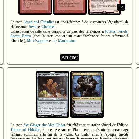
+4
La carte
Joven and Chandler
est une référence à deux créatures légendaires de
Homeland :
Joven
et
Chandler
.
L'illustration de cette carte comporte de plus des références à
Joven's Ferrets
,
Ebony Rhino
(dont la carte contient un texte d'ambiance faisant référence à
Chandler),
Mox Sapphire
et
Icy Manipulator
.
Afficher
La carte
Syr Ginger, the Meal Ender
fait référence au trailer officiel de l'édition
Throne of Eldraine
, la première sur ce Plan : elle représente le personnage
féminin survivant à la fin de la vidéo. Ce trailer avait à l'époque suscité