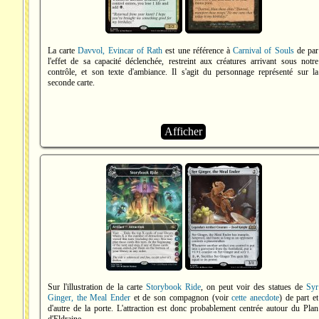
La carte
Davvol, Evincar of Rath
est une référence à
Carnival of Souls
de par
l'effet de sa capacité déclenchée, restreint aux créatures arrivant sous notre
contrôle, et son texte d'ambiance. Il s'agit du personnage représenté sur la
seconde carte.
Afficher
Sur l'illustration de la carte
Storybook Ride
, on peut voir des statues de
Syr
Ginger, the Meal Ender
et de son compagnon (voir
cette anecdote
) de part et
d'autre de la porte. L'attraction est donc probablement centrée autour du Plan