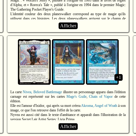
Magic : « Worzel's Story », publiée à l'origine en 1993 dans le livret de règles
d'Alpha, et « Roreca's Tale », publié à l'origine en 1994 dans le premier Magic:
The Gathering Pocket Player's Guide.
L'identité couleur des deux planeswalker correspond au type de magie qu'ils
utilisent dans ces histoires. Les deux planeswalkers arrivent sur le champ de
bataille avec 4 marqueurs de loyauté et on des épithète qui se font écho : le
Afficher
destructeur et le protecteur.
La première capacité de Thomil invoque un Zombie, qu'il a également invoqué
dans les deux histoires. Sa deuxième capacité, en sacrifiant une créature, produit
un effet similaire à Dark Ritual (dont la première illustration de l'édition Alpha
représente Thomil). Enfin, sa troisième capacité invoque un Lord of the Pit,
comme il le fait dans « Roreca's Tale ».
La première capacité de Worzel invoque un Chat, qui pourrait représenter
Roreca. Sa deuxième capacité permet de chercher une Plaine, et son coût de
mana comporte de nombreux symboles de mana blanc, en référence à ses
+1
difficultés à trouver des lignes de ley de Plaine dans « Roreca's Tale ». Enfin, sa
troisième capacité invoque plusieurs exemplaires de Scryb Sprites, comme elle le
fait dans « Roreca's Tale ».
La carte
Nivea, Beloved Battlemage
illustre un personnage apparu dans l'édition
https://mtglore.com/magazines/the-duelist-0/worzels-story/
carnage est représenté sur les cartes
Mage's Guile
,
Chain of Vapor
de cette
https://mtglore.com/product-text/rorecas-tale/
édition.
Elle est l'amour d'Ixidor, qui après sa mort créera
Akroma, Angel of Wrath
à son
image, ce que l'on retrouve dans l'effet de la carte.
Nyvea est aussi cité dans le texte d'ambiance et apparaît dans l'illustration de la
version Secret Lair Artist Series: Livia Prima.
Afficher