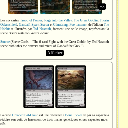
+3
Les six cartes
Troop of Ponies
,
Rage into the Valley
,
The Great Goblin
,
Thorin
Oakenshield
,
Gandalf, Spark Starter
et
Glamdring, Foe-hammer
, de l'édition
The
Hobbit
et illustrées par
Ted Nasmith
, forment une seule image, représentant la
scène
"Fight with the Great Goblin"
.
Source
(Scene Cards - "The 6-card Fight with the Great Goblin by Ted Nasmith
scene highlights the bravery and might of Gandalf the Grey.")
Afficher
La carte
Dreaded Bat-Cloud
est une référence à
Bone Picker
de par sa capacité à
réduire son coût de lancement de trois manas génériques et ses capacités mots-
clés.