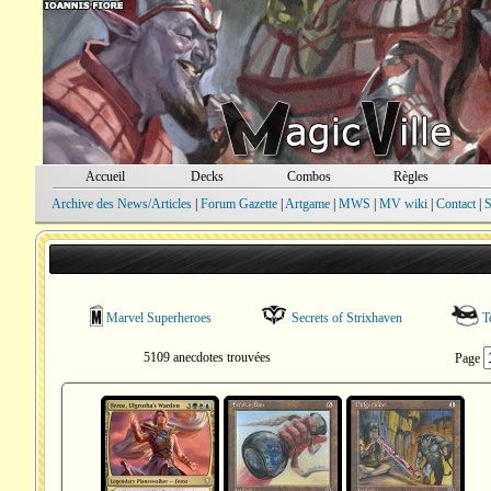
Accueil
Decks
Combos
Règles
Archive des News/Articles
|
Forum Gazette
|
Artgame
|
MWS
|
MV wiki
|
Contact
|
S
Marvel Superheroes
Secrets of Strixhaven
Te
5109 anecdotes trouvées
Page