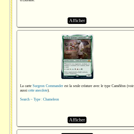
d'Eldraine.
Afficher
La carte
Surgeon Commander
est la seule créature avec le type Caméléon (voir
aussi
cette anecdote
).
Search ~ Type : Chameleon
Afficher