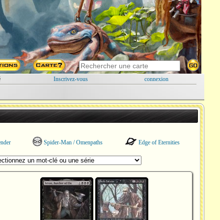
é
Inscrivez-vous
connexion
ender
Spider-Man / Omenpaths
Edge of Eternities