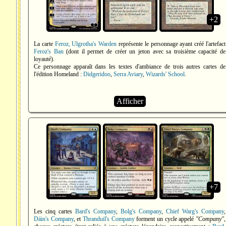
+2
La carte
Feroz, Ulgrotha's Warden
représente le personnage ayant créé l'artefact
Feroz's Ban
(dont il permet de créer un jeton avec sa troisième capacité de
loyauté).
Ce personnage apparaît dans les textes d'ambiance de trois autres cartes de
l'édition Homeland :
Didgeridoo
,
Serra Aviary
,
Wizards' School
.
Afficher
+7
Les cinq cartes
Bard's Company
,
Bolg's Company
,
Chief Warg's Company
,
Dáin's Company
, et
Thranduil's Company
forment un cycle appelé
"Company"
,