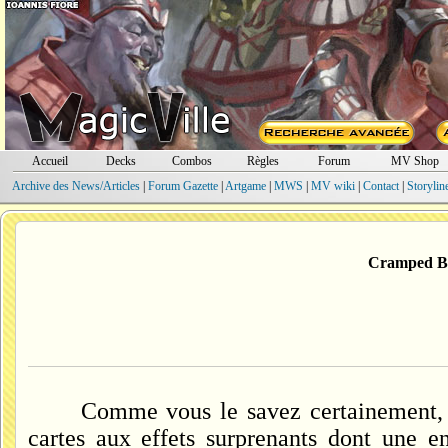
Accueil
Decks
Combos
Règles
Forum
MV Shop
Archive des News/Articles
|
Forum Gazette
|
Artgame
|
MWS
|
MV wiki
|
Contact
|
Storylin
Cramped Bun
Comme vous le savez certainement, l
cartes aux effets surprenants dont une en