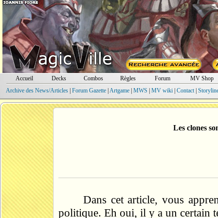
Accueil
Decks
Combos
Règles
Forum
MV Shop
Archive des News/Articles
|
Forum Gazette
|
Artgame
|
MWS
|
MV wiki
|
Contact
|
Storylin
Les clones son
Dans cet article, vous appre
politique. Eh oui, il y a un certain 