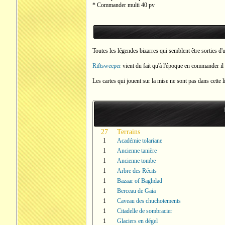
* Commander multi 40 pv
Toutes les légendes bizarres qui semblent être sorties d
Riftsweeper
vient du fait qu'à l'époque en commander il 
Les cartes qui jouent sur la mise ne sont pas dans cette li
27
Terrains
1
Académie tolariane
1
Ancienne tanière
1
Ancienne tombe
1
Arbre des Récits
1
Bazaar of Baghdad
1
Berceau de Gaia
1
Caveau des chuchotements
1
Citadelle de sombracier
1
Glaciers en dégel