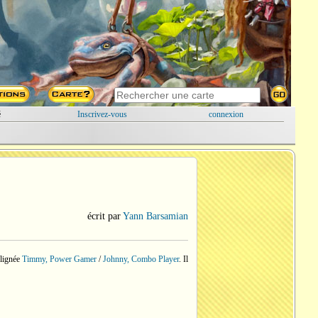
é
Inscrivez-vous
connexion
écrit par
Yann Barsamian
a lignée
Timmy, Power Gamer
/
Johnny, Combo Player
. Il