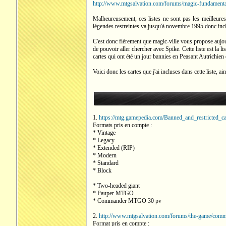
http://www.mtgsalvation.com/forums/magic-fundamental
Malheureusement, ces listes ne sont pas les meilleures
légendes restreintes va jusqu'à novembre 1995 donc inclut
C'est donc fièrement que magic-ville vous propose aujourd'
de pouvoir aller chercher avec Spike. Cette liste est la 
cartes qui ont été un jour bannies en Peasant Autrichien
Voici donc les cartes que j'ai incluses dans cette liste, a
1.
https://mtg.gamepedia.com/Banned_and_restricted_ca
Formats pris en compte :
* Vintage
* Legacy
* Extended (RIP)
* Modern
* Standard
* Block
* Two-headed giant
* Pauper MTGO
* Commander MTGO 30 pv
2.
http://www.mtgsalvation.com/forums/the-game/comm
Format pris en compte :