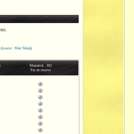
1995.
e (
source : Matt Tabak
).
s
Maindeck : 302
Pas de réserve