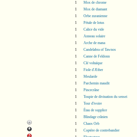
1
Mox de chrome
1
Mox de diamant
1
Orbe zuranienne
1
Pétale de lotus
1
Calice du vide
1
Anneau solaire
1
Arche de mana
1
Candelabra of Tawnos
1
Canne de Feldonn
1
Clé voltaïque
1
Fiole d'Æther
1
Meularde
1
Parchemin maudit
1
Pincecrâne
1
Toupie de divination du sensei
1
Tour d'ivoire
1
Étau de supplice
1
Blindage crânien
1
Chaos Orb
1
Coptère de contrebandier