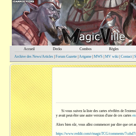
Accueil
Decks
Combos
Règles
Archive des News/Articles
|
Forum Gazette
|
Artgame
|
MWS
|
MV wiki
|
Contact
|
S
Si vous suivez la liste des cartes révélées de l'ext
y avait peut-être une autre version d'une de ces cartes
en
Alors bien sûr, vous allez commencer par dire que cet arti
https://www.reddit.com/r/magicTCG/comments/7czhd7/li