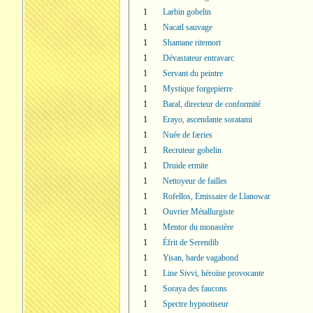
1
Larbin gobelin
1
Nacatl sauvage
1
Shamane ritemort
1
Dévastateur entravarc
1
Servant du peintre
1
Mystique forgepierre
1
Baral, directeur de conformité
1
Erayo, ascendante soratami
1
Nuée de færies
1
Recruteur gobelin
1
Druide ermite
1
Nettoyeur de failles
1
Rofellos, Emissaire de Llanowar
1
Ouvrier Métallurgiste
1
Mentor du monastère
1
Éfrit de Serendib
1
Yisan, barde vagabond
1
Line Sivvi, héroïne provocante
1
Soraya des faucons
1
Spectre hypnotiseur