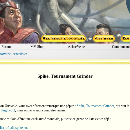
Forum
MV Shop
Achat/Vente
Communaut
toryline
|
Anecdotes
Spike, Tournament Grinder
ension Unstable, vous avez sûrement remarqué une pépite :
Spike, Tournament Grinder
, qui suit l
 Unglued 2
, mais on ne le saura peut-être jamais.
cle est loin d'être une exclusivité mondiale, puisque ce genre de liste existe déjà :
st_of_all_spike_to...