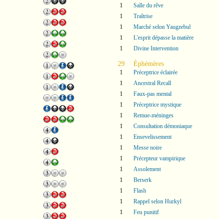
1
Salle du rêve
1
Traîtrise
1
Marché selon Yaugzebul
1
L'esprit dépasse la matière
1
Divine Intervention
29
Éphémères
1
Préceptrice éclairée
1
Ancestral Recall
1
Faux-pas mental
1
Préceptrice mystique
1
Remue-méninges
1
Consultation démoniaque
1
Ensevelissement
1
Messe noire
1
Précepteur vampirique
1
Assolement
1
Berserk
1
Flash
1
Rappel selon Hurkyl
1
Feu punitif