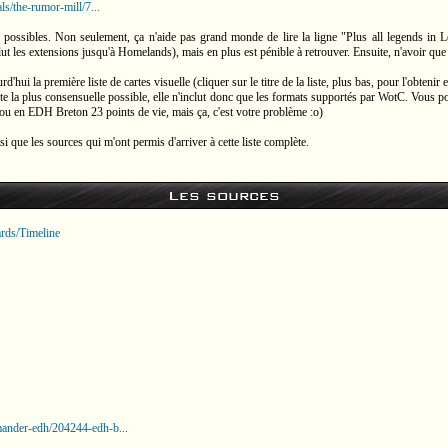
s/the-rumor-mill/7...
 possibles. Non seulement, ça n'aide pas grand monde de lire la ligne "Plus all legends in L
 les extensions jusqu'à Homelands), mais en plus est pénible à retrouver. Ensuite, n'avoir que de
hui la première liste de cartes visuelle (cliquer sur le titre de la liste, plus bas, pour l'obteni
liste la plus consensuelle possible, elle n'inclut donc que les formats supportés par WotC. Vous 
 ou en EDH Breton 23 points de vie, mais ça, c'est votre problème :o)
insi que les sources qui m'ont permis d'arriver à cette liste complète.
Les sources
rds/Timeline
ander-edh/204244-edh-b...