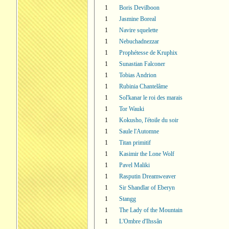
1
Boris Devilboon
1
Jasmine Boreal
1
Navire squelette
1
Nebuchadnezzar
1
Prophétesse de Kruphix
1
Sunastian Falconer
1
Tobias Andrion
1
Rubinia Chantelâme
1
Sol'kanar le roi des marais
1
Tor Wauki
1
Kokusho, l'étoile du soir
1
Saule l'Automne
1
Titan primitif
1
Kasimir the Lone Wolf
1
Pavel Maliki
1
Rasputin Dreamweaver
1
Sir Shandlar of Eberyn
1
Stangg
1
The Lady of the Mountain
1
L'Ombre d'Ihssân