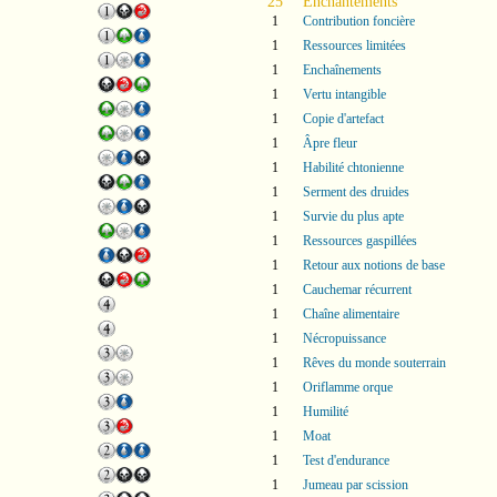
25
Enchantements
1
Contribution foncière
1
Ressources limitées
1
Enchaînements
1
Vertu intangible
1
Copie d'artefact
1
Âpre fleur
1
Habilité chtonienne
1
Serment des druides
1
Survie du plus apte
1
Ressources gaspillées
1
Retour aux notions de base
1
Cauchemar récurrent
1
Chaîne alimentaire
1
Nécropuissance
1
Rêves du monde souterrain
1
Oriflamme orque
1
Humilité
1
Moat
1
Test d'endurance
1
Jumeau par scission