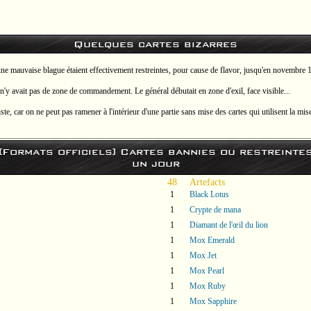
Quelques cartes bizarres
'une mauvaise blague étaient effectivement restreintes, pour cause de flavor, jusqu'en novembre 
n'y avait pas de zone de commandement. Le général débutait en zone d'exil, face visible...
ste, car on ne peut pas ramener à l'intérieur d'une partie sans mise des cartes qui utilisent la mis
[Formats officiels] Cartes bannies ou restreinte
un jour
48
Artefacts
1
Black Lotus
1
Crypte de mana
1
Diamant de l'œil du lion
1
Mox Emerald
1
Mox Jet
1
Mox Pearl
1
Mox Ruby
1
Mox Sapphire