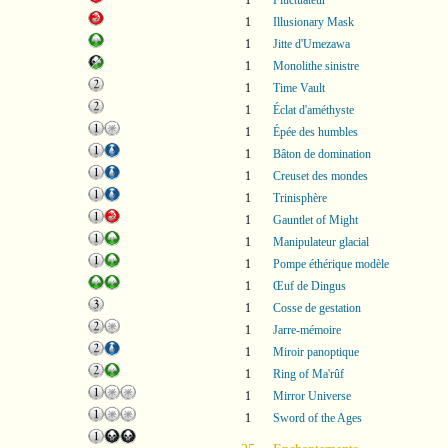
1
Fluctuateur
1
Illusionary Mask
1
Jitte d'Umezawa
1
Monolithe sinistre
1
Time Vault
1
Éclat d'améthyste
1
Épée des humbles
1
Bâton de domination
1
Creuset des mondes
1
Trinisphère
1
Gauntlet of Might
1
Manipulateur glacial
1
Pompe éthérique modèle
1
Œuf de Dingus
1
Cosse de gestation
1
Jarre-mémoire
1
Miroir panoptique
1
Ring of Ma'rûf
1
Mirror Universe
1
Sword of the Ages