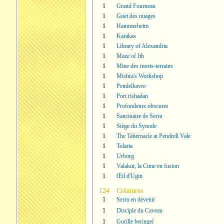
1
Grand Fourneau
1
Guet des nuages
1
Hammerheim
1
Karakas
1
Library of Alexandria
1
Maze of Ith
1
Mine des morts-terrains
1
Mishra's Workshop
1
Pendelhavre
1
Port rishadan
1
Profondeurs obscures
1
Sanctuaire de Serra
1
Siège du Synode
1
The Tabernacle at Pendrell Vale
1
Tolaria
1
Urborg
1
Valakut, la Cime en fusion
1
Œil d'Ugin
124
Créatures
1
Serra en devenir
1
Disciple du Caveau
1
Gorille beringeï