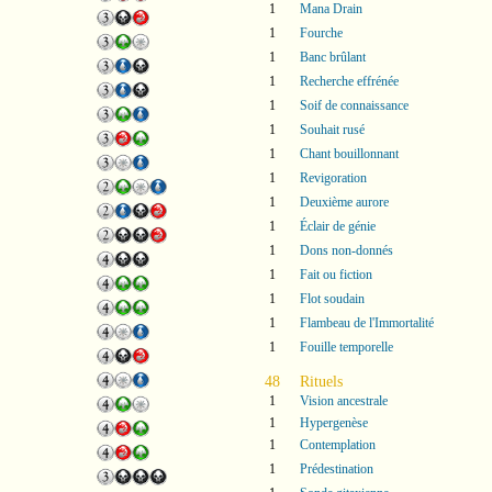
1
Mana Drain
1
Fourche
1
Banc brûlant
1
Recherche effrénée
1
Soif de connaissance
1
Souhait rusé
1
Chant bouillonnant
1
Revigoration
1
Deuxième aurore
1
Éclair de génie
1
Dons non-donnés
1
Fait ou fiction
1
Flot soudain
1
Flambeau de l'Immortalité
1
Fouille temporelle
48
Rituels
1
Vision ancestrale
1
Hypergenèse
1
Contemplation
1
Prédestination