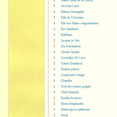
1
Nattes, séide de la Coterie
1
Ali from Cairo
1
Márton Stromgald
1
Fille de l'Automne
1
Elfe aux Nattes sanguinolentes
1
Kei Takahashi
1
Halfdane
1
Jacques le Vert
1
Zur l'enchanteur
1
Ayesha Tanaka
1
Gwendlyn Di Corci
1
Tuknir Deathlock
1
Drakôn pèlerin
1
Grand-mère Sengir
1
Chandler
1
Troll des tombes golgari
1
Abbé Hazduhr
1
Rashka la tueuse
1
Ehron l'implacable
1
Hidetsugu le malfaisant
1
Joven