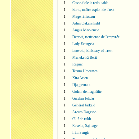
1
Casse-fiole la redoutable
1
Edric, maître espion de Trest
1
Mage réflecteur
1
Adun Oakenshield
1
Angus Mackenzie
1
Derevii, tacticienne de l'empyrée
1
Lady Evangela
1
Leovold, Emissary of Trest
1
Merieke Ri Berit
1
Ragnar
1
Tetsuo Umezawa
1
Xira Arien
1
Djaggernaut
1
Golem de magnétite
1
Gardien félidar
1
Général Jarkeld
1
Arcum Dagsson
1
Œuf de rukh
1
Reveka, Sajmage
1
Irini Sengir