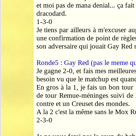
et moi pas de mana denial... ça fa
dracodard.
1-3-0
Je tiens par ailleurs à m'excuser a
une confirmation de point de règles 
son adversaire qui jouait Gay Red n
Ronde5 : Gay Red (pas le meme que
Je gagne 2-0, et fais mes meilleures
besoin vu que le matchup est quan
En gros à la 1, je fais un bon tou
de tour Remue-méninges suivi de 
contre et un Creuset des mondes.
A la 2 c'est la même sans le Mox R
2-3-0