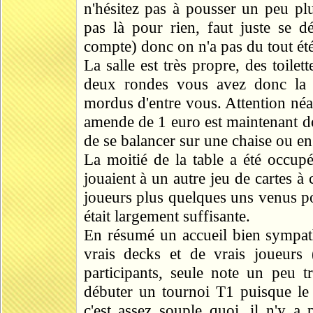
n'hésitez pas à pousser un peu plus
pas là pour rien, faut juste se d
compte) donc on n'a pas du tout ét
La salle est très propre, des toilett
deux rondes vous avez donc la p
mordus d'entre vous. Attention né
amende de 1 euro est maintenant do
de se balancer sur une chaise ou en t
La moitié de la table a été occup
jouaient à un autre jeu de cartes à
joueurs plus quelques uns venus p
était largement suffisante.
En résumé un accueil bien sympath
vrais decks et de vrais joueurs
participants, seule note un peu tr
débuter un tournoi T1 puisque le 
c'est assez souple quoi, il n'y a