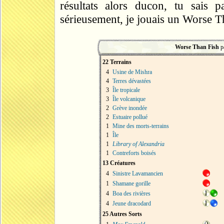
résultats alors ducon, tu sais 
sérieusement, je jouais un Worse Tha
Worse Than Fish
p
22 Terrains
4
Usine de Mishra
4
Terres dévastées
3
Île tropicale
3
Île volcanique
2
Grève inondée
2
Estuaire pollué
1
Mine des morts-terrains
1
Île
1
Library of Alexandria
1
Contreforts boisés
13 Créatures
4
Sinistre Lavamancien
1
Shamane gorille
4
Boa des rivières
4
Jeune dracodard
25 Autres Sorts