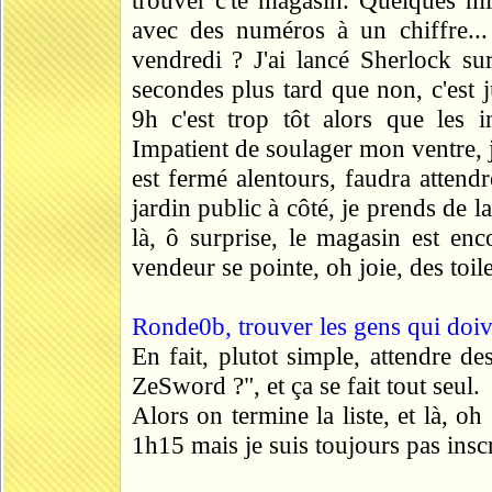
trouver c'te magasin. Quelques mi
avec des numéros à un chiffre.
vendredi ? J'ai lancé Sherlock sur
secondes plus tard que non, c'est 
9h c'est trop tôt alors que les 
Impatient de soulager mon ventre, je
est fermé alentours, faudra attend
jardin public à côté, je prends de l
là, ô surprise, le magasin est enc
vendeur se pointe, oh joie, des toile
Ronde0b, trouver les gens qui doive
En fait, plutot simple, attendre d
ZeSword ?", et ça se fait tout seul.
Alors on termine la liste, et là, oh
1h15 mais je suis toujours pas inscr