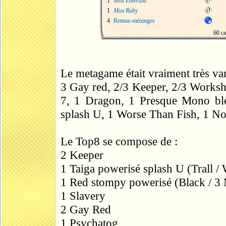
1
Mox Emerald
1
Mox Ruby
4
Remue-méninges
60 ca
Le metagame était vraiment très vari
3 Gay red, 2/3 Keeper, 2/3 Worksh
7, 1 Dragon, 1 Presque Mono ble
splash U, 1 Worse Than Fish, 1 Noi
Le Top8 se compose de :
2 Keeper
1 Taiga powerisé splash U (Trall /
1 Red stompy powerisé (Black / 3
1 Slavery
2 Gay Red
1 Psychatog