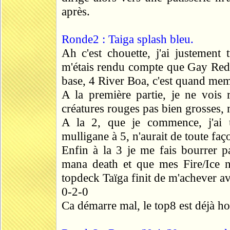
après.
Ronde2 : Taiga splash bleu.
Ah c'est chouette, j'ai justemen
m'étais rendu compte que Gay Red, 
base, 4 River Boa, c'est quand me
A la première partie, je ne vois 
créatures rouges pas bien grosses, 
A la 2, que je commence, j'ai 
mulligane à 5, n'aurait de toute faç
Enfin à la 3 je me fais bourrer pa
mana death et que mes Fire/Ice n
topdeck Taïga finit de m'achever a
0-2-0
Ca démarre mal, le top8 est déjà hor