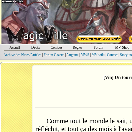
Accueil
Decks
Combos
Règles
Forum
MV Shop
Archive des News/Articles
|
Forum Gazette
|
Artgame
|
MWS
|
MV wiki
|
Contact
|
Storylin
[Vin] Un tour
Comme tout le monde le sait, un
réfléchit, et tout ça des mois à l'ava