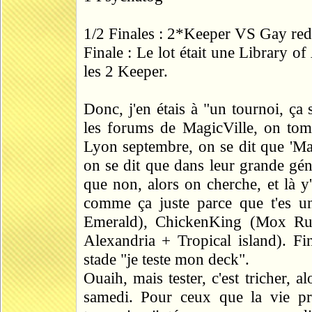
1/2 Finales : 2*Keeper VS Gay red
Finale : Le lot était une Library o
les 2 Keeper.
Donc, j'en étais à "un tournoi, ça 
les forums de MagicVille, on tom
Lyon septembre, on se dit que 'Mai
on se dit que dans leur grande géné
que non, alors on cherche, et là y
comme ça juste parce que t'es 
Emerald), ChickenKing (Mox Rub
Alexandria + Tropical island). Fin
stade "je teste mon deck".
Ouaih, mais tester, c'est tricher, al
samedi. Pour ceux que la vie p