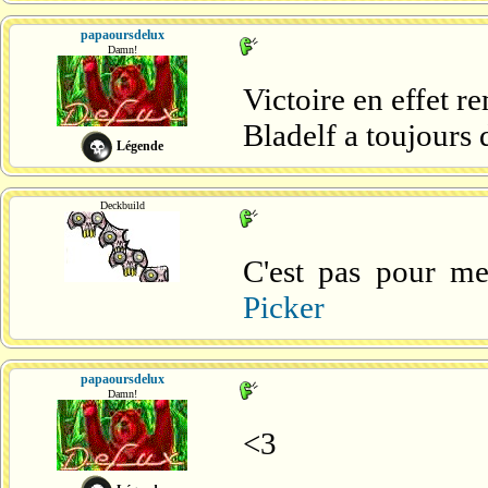
papaoursdelux
Damn!
Victoire en effet 
Bladelf a toujours 
Légende
Deckbuild
C'est pas pour me
Picker
papaoursdelux
Damn!
<3