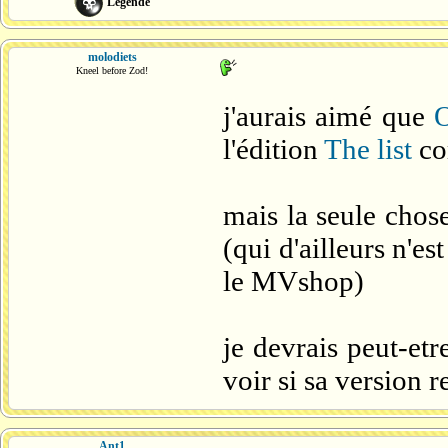
Légende
molodiets
Kneel before Zod!
j'aurais aimé que
O
l'édition
The list
co
mais la seule chose
(qui d'ailleurs n'e
le MVshop)
je devrais peut-et
voir si sa version 
Ant1