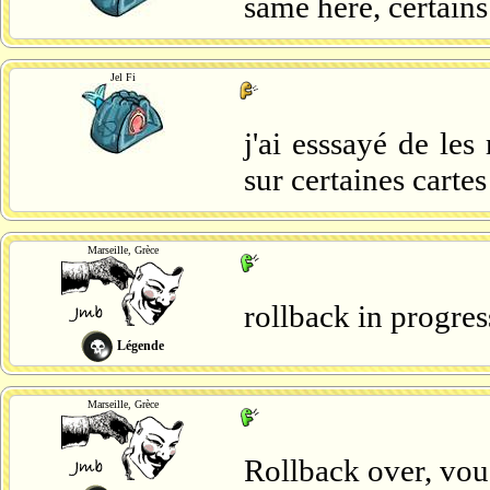
same here, certain
Jel Fi
j'ai esssayé de les
sur certaines cartes
Marseille, Grèce
rollback in progres
Légende
Marseille, Grèce
Rollback over, vous