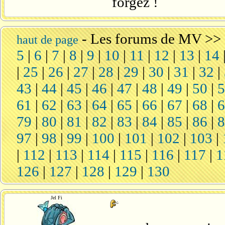
forgez !
-
Les forums de MV
>>
haut de page
5
|
6
|
7
|
8
|
9
|
10
|
11
|
12
|
13
|
14
|
25
|
26
|
27
|
28
|
29
|
30
|
31
|
32
|
43
|
44
|
45
|
46
|
47
|
48
|
49
|
50
|
61
|
62
|
63
|
64
|
65
|
66
|
67
|
68
|
79
|
80
|
81
|
82
|
83
|
84
|
85
|
86
|
97
|
98
|
99
|
100
|
101
|
102
|
103
|
|
112
|
113
|
114
|
115
|
116
|
117
|
1
126
|
127
|
128
|
129
|
130
Jel Fi