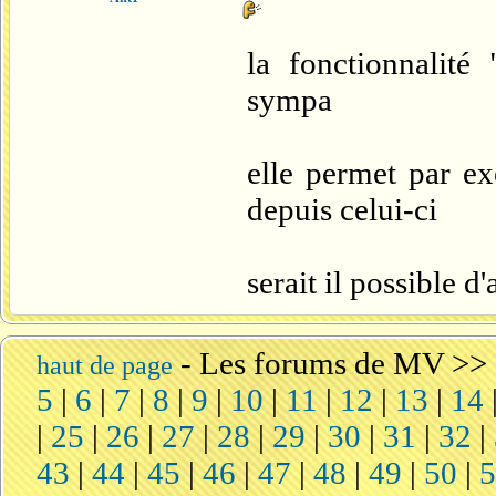
la fonctionnalité 
sympa
elle permet par e
depuis celui-ci
serait il possible d'
-
Les forums de MV
>>
haut de page
5
|
6
|
7
|
8
|
9
|
10
|
11
|
12
|
13
|
14
|
25
|
26
|
27
|
28
|
29
|
30
|
31
|
32
|
43
|
44
|
45
|
46
|
47
|
48
|
49
|
50
|