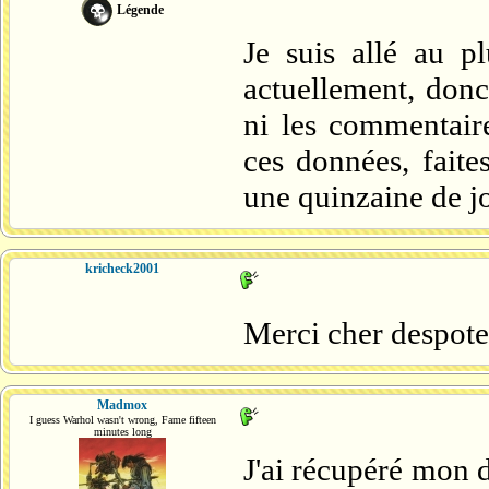
Légende
Je suis allé au p
actuellement, donc
ni les commentaire
ces données, faite
une quinzaine de j
kricheck2001
Merci cher despot
Madmox
I guess Warhol wasn't wrong, Fame fifteen
minutes long
J'ai récupéré mon d