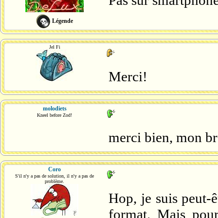
Pas sur smartphone 
Légende
Jel Fi
Merci!
molodiets
Kneel before Zod!
merci bien, mon b
Coro
S'il n'y a pas de solution, il n'y a pas de
problème.
Hop, je suis peut-
format. Mais pourq