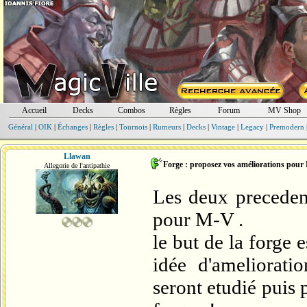
Accueil
Decks
Combos
Règles
Forum
MV Shop
Général
|
OIK
|
Échanges
|
Règles
|
Tournois
|
Rumeurs
|
Decks
|
Vintage
|
Legacy
|
Premodern
Llawan
Forge : proposez vos améliorations pou
Allegorie de l'antipathie
Les deux precedent
pour M-V .
le but de la forge 
idée d'ameliorati
seront etudié puis 