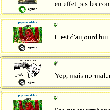
en effet pas les co
Légende
papaoursdelux
Damn!
C'est d'aujourd'hu
Légende
Marseille, Grèce
Yep, mais normaleme
Légende
papaoursdelux
Damn!