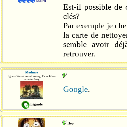
Drakôn
Est-il possible de
clés?
Par exemple je che
la carte de nettoye
semble avoir déj
retrouver.
Madmox
I guess Warhol wasn't wrong, Fame fifteen
minutes long
Google
.
Légende
Hop