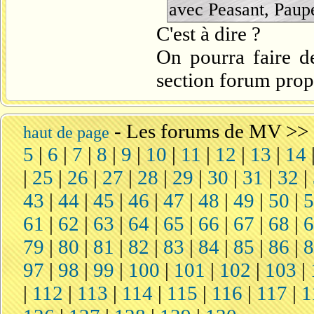
avec Peasant, Pauper
C'est à dire ?
On pourra faire d
section forum prop
-
Les forums de MV
>>
haut de page
5
|
6
|
7
|
8
|
9
|
10
|
11
|
12
|
13
|
14
|
25
|
26
|
27
|
28
|
29
|
30
|
31
|
32
|
43
|
44
|
45
|
46
|
47
|
48
|
49
|
50
|
61
|
62
|
63
|
64
|
65
|
66
|
67
|
68
|
79
|
80
|
81
|
82
|
83
|
84
|
85
|
86
|
97
|
98
|
99
|
100
|
101
|
102
|
103
|
|
112
|
113
|
114
|
115
|
116
|
117
|
1