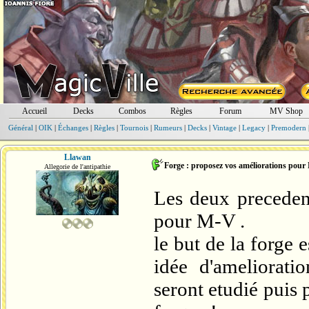
Accueil
Decks
Combos
Règles
Forum
MV Shop
Général
|
OIK
|
Échanges
|
Règles
|
Tournois
|
Rumeurs
|
Decks
|
Vintage
|
Legacy
|
Premodern
Llawan
Forge : proposez vos améliorations pou
Allegorie de l'antipathie
Les deux precedent
pour M-V .
le but de la forge 
idée d'ameliorati
seront etudié puis 