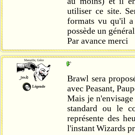
au moins) et il e
utiliser ce site. S
formats vu qu'il a
possède un général
Par avance merci
Marseille, Grèce
Brawl sera proposé
avec Peasant, Pauper
Légende
Mais je n'envisage
standard ou le c
représente des he
l'instant Wizards p