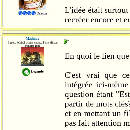
L'idée était surtout
Drakôn
recréer encore et e
Madmox
I guess Warhol wasn't wrong, Fame fifteen
minutes long
En quoi le lien que
Légende
C'est vrai que ce
intégrée ici-même
question étant "Est
partir de mots clés
et en mettant un fil
pas fait attention m