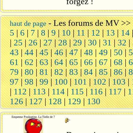
forgez !
-
Les forums de MV
>>
haut de page
5
|
6
|
7
|
8
|
9
|
10
|
11
|
12
|
13
|
14
|
25
|
26
|
27
|
28
|
29
|
30
|
31
|
32
|
43
|
44
|
45
|
46
|
47
|
48
|
49
|
50
|
61
|
62
|
63
|
64
|
65
|
66
|
67
|
68
|
79
|
80
|
81
|
82
|
83
|
84
|
85
|
86
|
97
|
98
|
99
|
100
|
101
|
102
|
103
|
|
112
|
113
|
114
|
115
|
116
|
117
|
1
126
|
127
|
128
|
129
|
130
Empereur Poulpatine, La Tielle de 7