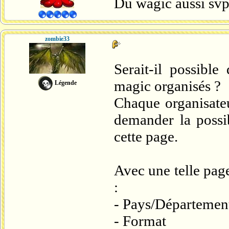
Du wagic aussi svp
zombie33
Serait-il possible
magic organisés ?
Légende
Chaque organisateu
demander la possib
cette page.
Avec une telle page,
:
- Pays/Département
- Format