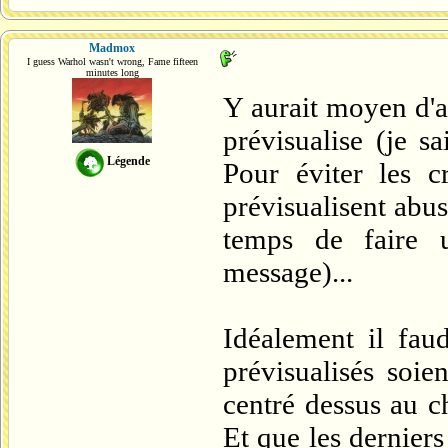
Madmox
I guess Warhol wasn't wrong, Fame fifteen
minutes long
Y aurait moyen d'a
prévisualise (je s
Légende
Pour éviter les 
prévisualisent abus
temps de faire 
message)...
Idéalement il faud
prévisualisés soi
centré dessus au c
Et que les derniers