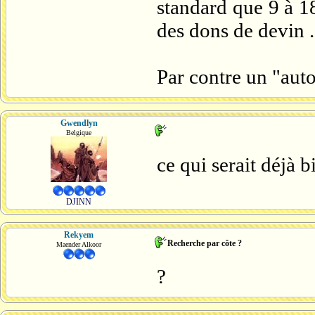
standard que 9 à 1
des dons de devin ..
Par contre un "aut
Gwendlyn
Belgique
ce qui serait déjà b
DJINN
Rekyem
Recherche par côte ?
Maender Alkoor
?