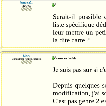
bendela51
FRANCE
Serait-il possibl
liste spécifique dé
leur mettre un pet
la dite carte ?
falcry
cartes en double
Birmingham, United Kingdom
Je suis pas sur si c
Depuis quelques s
modification, j'ai 
C'est pas genre 2 e