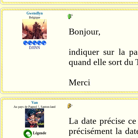
Gwendlyn
Belgique
Bonjour,
DJINN
indiquer sur la p
quand elle sort du 
Merci
Van
Au pays de Pagnol !, Santon-land
La date précise ce
précisément la date
Légende