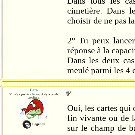
Dans tous les cas
cimetière. Dans le
choisir de ne pas la
2° Tu peux lancer
réponse à la capaci
Dans les deux cas,
meulé parmi les 4 ca
Coro
S'il n'y a pas de solution, il n'y a pas de
problème.
Oui, les cartes qui 
fin vivante ou de 
Légende
sur le champ de ba