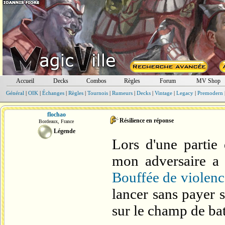
Accueil
Decks
Combos
Règles
Forum
MV Shop
Général
|
OIK
|
Échanges
|
Règles
|
Tournois
|
Rumeurs
|
Decks
|
Vintage
|
Legacy
|
Premodern
flochao
Résilience en réponse
Bordeaux, France
Légende
Lors d'une partie
mon adversaire a d
Bouffée de violenc
lancer sans payer
sur le champ de bat