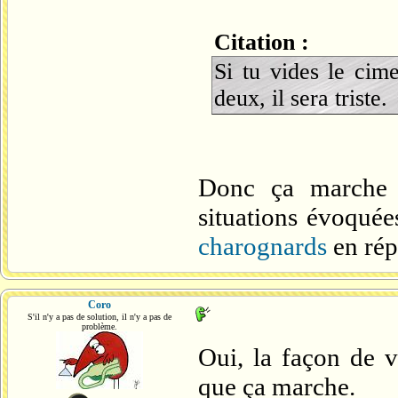
Citation :
Si tu vides le cim
deux, il sera triste.
Donc ça marche 
situations évoqué
charognards
en ré
Coro
S'il n'y a pas de solution, il n'y a pas de
problème.
Oui, la façon de v
que ça marche.