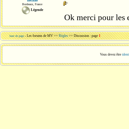
flochao
Bordeaux, France
Légende
Ok merci pour les 
-
Les forums de MV
>>
Règles
>> Discussion : page
1
haut de page
Vous devez être
ident