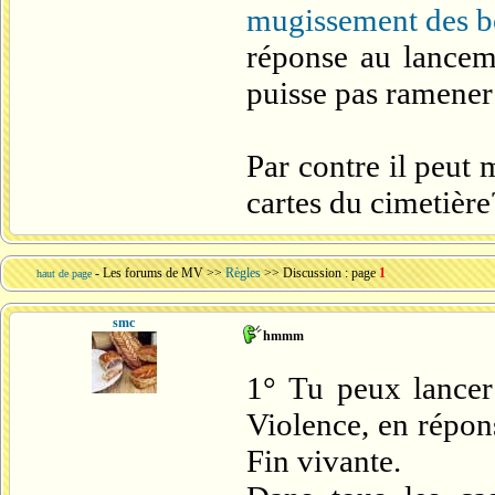
mugissement des b
réponse au lancem
puisse pas ramener 
Par contre il peut 
cartes du cimetière
-
Les forums de MV
>>
Règles
>> Discussion : page
1
haut de page
smc
hmmm
1° Tu peux lancer
Violence, en répon
Fin vivante.