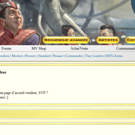
Forum
MV Shop
Achat/Vente
Communaut
modern
|
Modern
|
Pioneer
|
Standard
|
Peasant
|
Commander
|
Tiny Leaders
|
MTG Arena
deur
ma page d’accueil vendeur, SVP ?
nse :)