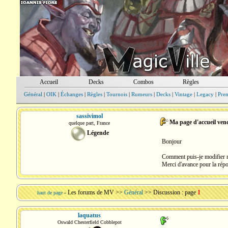
Accueil
Decks
Combos
Règles
Général
|
OIK
|
Échanges
|
Règles
|
Tournois
|
Rumeurs
|
Decks
|
Vintage
|
Legacy
|
Pre
sassivimol
Ma page d'accueil ven
quelque part, France
Légende
Bonjour
Comment puis-je modifier 
Merci d'avance pour la répo
-
Les forums de MV
>>
Général
>> Discussion : page
1
haut de page
laquatus
Oswald Chesterfield Cobblepot