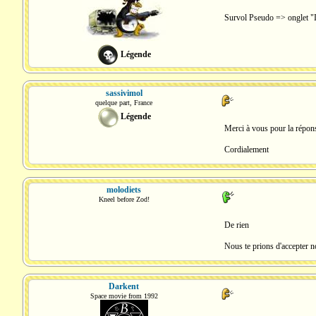
Survol Pseudo => onglet "I
Légende
sassivimol
quelque part, France
Légende
Merci à vous pour la répon
Cordialement
molodiets
Kneel before Zod!
De rien
Nous te prions d'accepter n
Darkent
Space movie from 1992