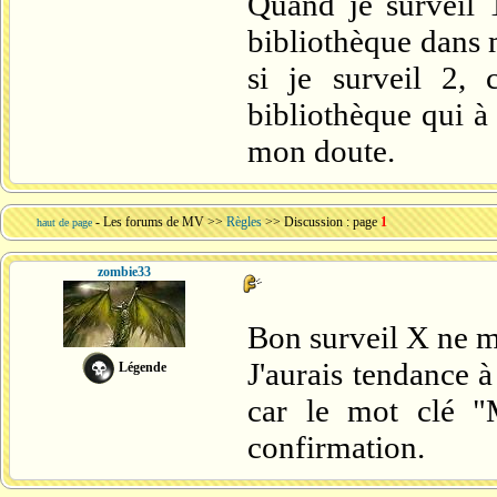
Quand je surveil 
bibliothèque dans m
si je surveil 2,
bibliothèque qui à
mon doute.
-
Les forums de MV
>>
Règles
>> Discussion : page
1
haut de page
zombie33
Bon surveil X ne m
J'aurais tendance 
Légende
car le mot clé "M
confirmation.