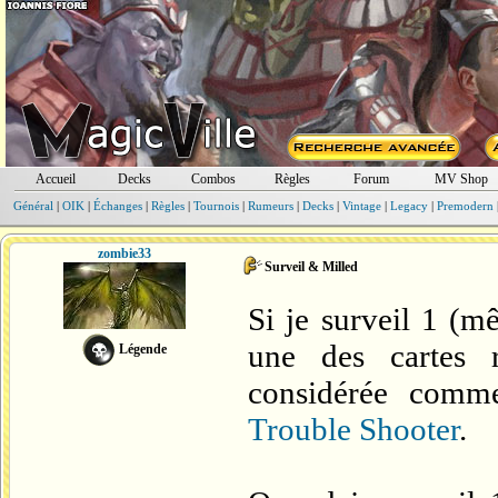
Accueil
Decks
Combos
Règles
Forum
MV Shop
Général
|
OIK
|
Échanges
|
Règles
|
Tournois
|
Rumeurs
|
Decks
|
Vintage
|
Legacy
|
Premodern
zombie33
Surveil & Milled
Si je surveil 1 (m
une des cartes r
Légende
considérée com
Trouble Shooter
.