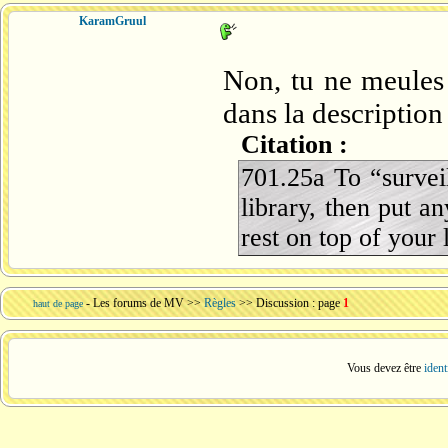
KaramGruul
Non, tu ne meules 
dans la description
Citation :
701.25a To “survei
library, then put 
rest on top of your 
-
Les forums de MV
>>
Règles
>> Discussion : page
1
haut de page
Vous devez être
ident