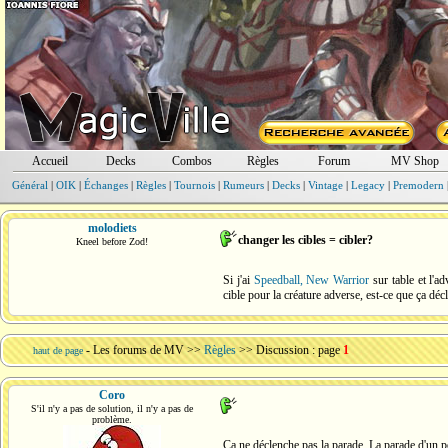
Accueil
Decks
Combos
Règles
Forum
MV Shop
Général
|
OIK
|
Échanges
|
Règles
|
Tournois
|
Rumeurs
|
Decks
|
Vintage
|
Legacy
|
Premodern
molodiets
changer les cibles = cibler?
Kneel before Zod!
Si j'ai
Speedball, New Warrior
sur table et l'a
cible pour la créature adverse, est-ce que ça dé
-
Les forums de MV
>>
Règles
>> Discussion : page
1
haut de page
Coro
S'il n'y a pas de solution, il n'y a pas de
problème.
Ca ne déclenche pas la parade. La parade d'un p