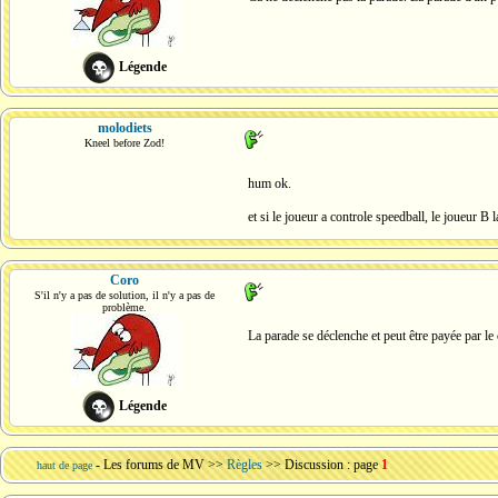
Légende
molodiets
Kneel before Zod!
hum ok.
et si le joueur a controle speedball, le joueur B 
Coro
S'il n'y a pas de solution, il n'y a pas de
problème.
La parade se déclenche et peut être payée par le
Légende
-
Les forums de MV
>>
Règles
>> Discussion : page
1
haut de page