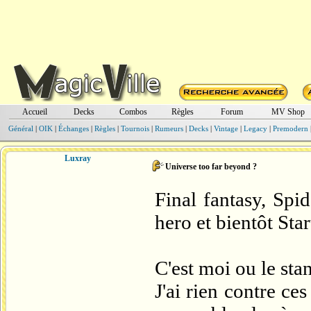
Accueil
Decks
Combos
Règles
Forum
MV Shop
Général
|
OIK
|
Échanges
|
Règles
|
Tournois
|
Rumeurs
|
Decks
|
Vintage
|
Legacy
|
Premodern
Luxray
Universe too far beyond ?
Final fantasy, Spi
hero et bientôt Star
C'est moi ou le sta
J'ai rien contre ce