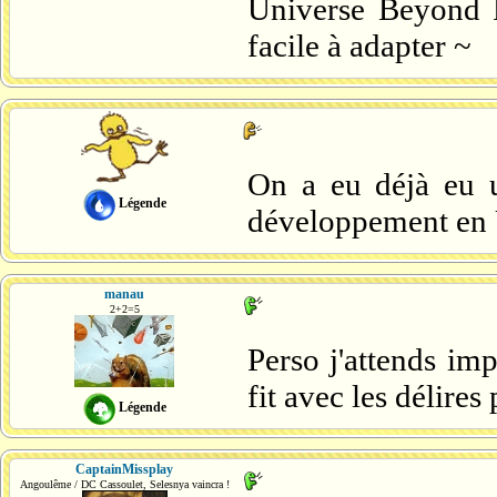
Universe Beyond F
facile à adapter ~
On a eu déjà eu u
Légende
développement en
manau
2+2=5
Perso j'attends im
fit avec les délires
Légende
CaptainMissplay
Angoulême / DC Cassoulet, Selesnya vaincra !