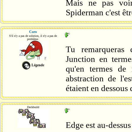
Mais ne pas voir
Spiderman c'est êtr
Coro
S'il n'y a pas de solution, il n'y a pas de
problème.
Tu remarqueras q
Junction en terme
Légende
qu'en termes de 
abstraction de l'
étaient en dessous 
Deckbuild
Edge est au-dessus 