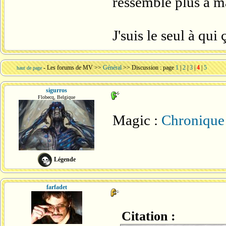
ressemble plus à ma
J'suis le seul à qui 
-
Les forums de MV
>>
Général
>> Discussion : page
1
|
2
|
3
|
4
|
5
haut de page
sigurros
Flobecq, Belgique
Magic :
Chronique 
Légende
farfadet
Citation :