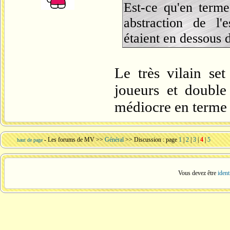
Est-ce qu'en terme
abstraction de l
étaient en dessous 
Le très vilain set
joueurs et double
médiocre en terme 
-
Les forums de MV
>>
Général
>> Discussion : page
1
|
2
|
3
|
4
|
5
haut de page
Vous devez être
ident