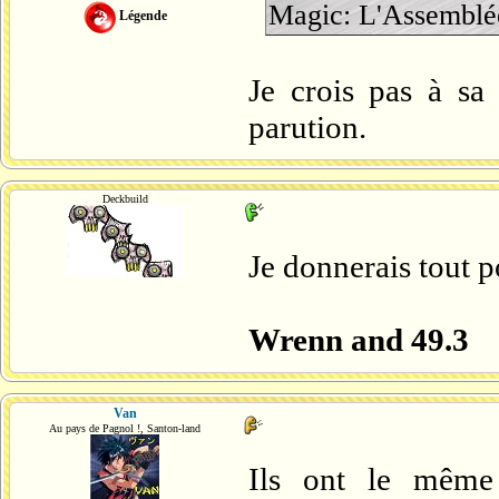
Magic: L'Assemblé
Légende
Je crois pas à sa 
parution.
Deckbuild
Je donnerais tout p
Wrenn and 49.3
Van
Au pays de Pagnol !, Santon-land
Ils ont le même 