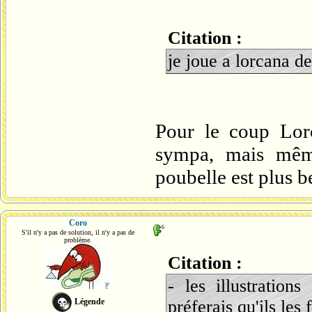
Citation :
je joue a lorcana de
Pour le coup Lorc
sympa, mais mêm
poubelle est plus b
Coro
S'il n'y a pas de solution, il n'y a pas de
problème.
Citation :
- les illustration
Légende
préferais qu'ils les