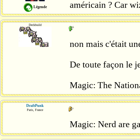
américain ? Car wiz
Légende
Deckbuild
non mais c'était u
De toute façon le 
Magic: The Nationa
DraftPunk
Paris, France
Magic: Nerd are ga