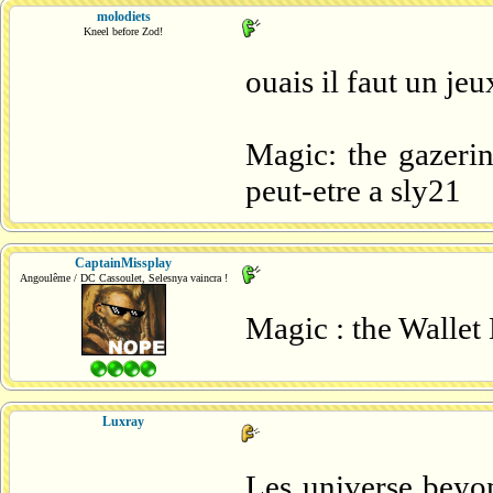
molodiets
Kneel before Zod!
ouais il faut un je
Magic: the gazerin
peut-etre a sly21
CaptainMissplay
Angoulême / DC Cassoulet, Selesnya vaincra !
Magic : the Wallet
Luxray
Les universe beyon