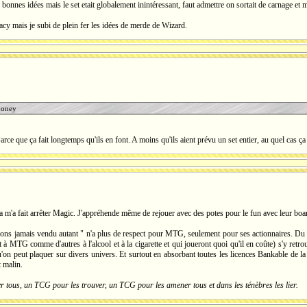
onnes idées mais le set etait globalement inintéressant, faut admettre on sortait de carnage et m
acy mais je subi de plein fer les idées de merde de Wizard.
poney
arce que ça fait longtemps qu'ils en font. A moins qu'ils aient prévu un set entier, au quel cas ça 
a m'a fait arrêter Magic. J'appréhende même de rejouer avec des potes pour le fun avec leur board
ns jamais vendu autant " n'a plus de respect pour MTG, seulement pour ses actionnaires. Du mo
 à MTG comme d'autres à l'alcool et à la cigarette et qui joueront quoi qu'il en coûte) s'y r
n peut plaquer sur divers univers. Et surtout en absorbant toutes les licences Bankable de la P
t malin.
tous, un TCG pour les trouver, un TCG pour les amener tous et dans les ténèbres les lier.