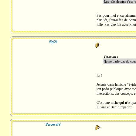
Les jolis dessins c'est j
Pas pour moi et certainemen
plus tôt, j'aurai fait de bo
toile. Pas vite fait avec Pho
Sly21
Citation :
(je ne parle pas de ceu
Ici !
Je suis dans la niche "év
ton pédo je bloque avec mon 
interactions, des concepts 
C'est une niche qui n'est 
Liliana et Bart Simpson".
PercevalV