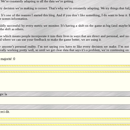
 We’re constantly adapting to all the data we’re getting.
y decision we’re making is correct. That’s why we’re constantly adapting. We try things that fail
. It’s one of the reasons I started this blog. And if you don’t like something, I do want to hear it.
he scenes information.
ildly successful by every metric we monitor. It’s having a shift on the game as big (and maybe
he shift as others.
ame which means people incorporate it into their lives in ways that are direct and personal, and 
d where we can use your feedback to make the game better, we are using it.
y anyone’s personal reality. I’m not saying you have to like every decision we make. I’m not 
rally working pretty well, so until we get clear data that says it’s a problem, we’re continuing o
 majorité :0
gic la
eci dit.