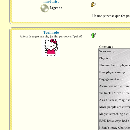
mindtwist
Légende
Ha non je pense que t'es pas
Toufmade
A force de niquer ma vie, j'ai fini par trouver l'pointG
Citation :
Sales are up.
Play is up.
The number of players 
New players are up.
Engagement is up.
Awareness of the brand
We track a *lot* of met
As a business, Magic is 
More people are current
Magic is reaching a cu
R&D has always had a f
I don’t know what else 