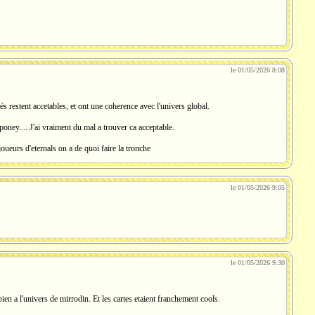
le 01/05/2026 8:08
restent accetables, et ont une coherence avec l'univers global.
ney.... J'ai vraiment du mal a trouver ca acceptable.
oueurs d'eternals on a de quoi faire la tronche
le 01/05/2026 9:05
le 01/05/2026 9:30
bien a l'univers de mirrodin. Et les cartes etaient franchement cools.