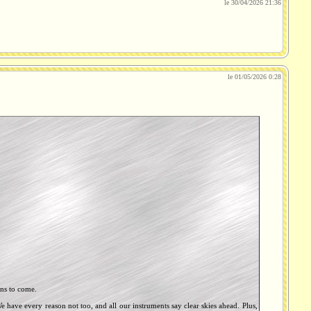
le 30/04/2026 21:36
le 01/05/2026 0:28
ons to come.
We have every reason not too, and all our instruments say clear skies ahead. Plus,