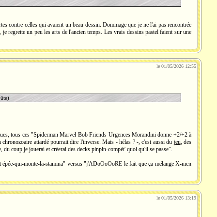
artes contre celles qui avaient un beau dessin. Dommage que je ne l'ai pas rencontrée
je regrette un peu les arts de l'ancien temps. Les vrais dessins pastel faient sur une
le 01/05/2026 12:55
oûte)
laques, tous ces "Spiderman Marvel Bob Friends Urgences Morandini donne +2/+2 à
chronozoaire attardé pourrait dire l'inverse. Mais - hélas ? -, c'est aussi du
jeu
, des
e, du coup je jouerai et créerai des decks pinpin-compèt' quoi qu'il se passe".
ins et épée-qui-monte-la-stamina" versus "j'ADoOoOoRE le fait que ça mélange X-men
le 01/05/2026 13:19