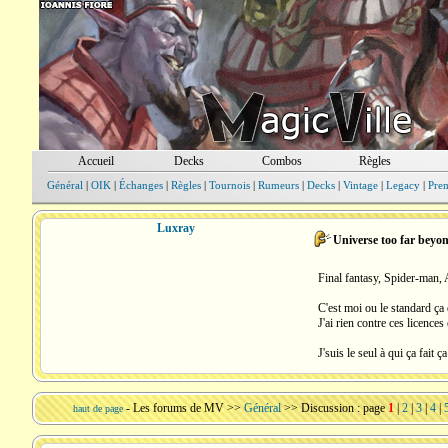
Accueil
Decks
Combos
Règles
Général
|
OIK
|
Échanges
|
Règles
|
Tournois
|
Rumeurs
|
Decks
|
Vintage
|
Legacy
|
Pre
Luxray
Universe too far beyo
Final fantasy, Spider-man, A
C'est moi ou le standard ça 
J'ai rien contre ces licences
J'suis le seul à qui ça fait ça
-
Les forums de MV
>>
Général
>> Discussion : page
1
|
2
|
3
|
4
|
haut de page