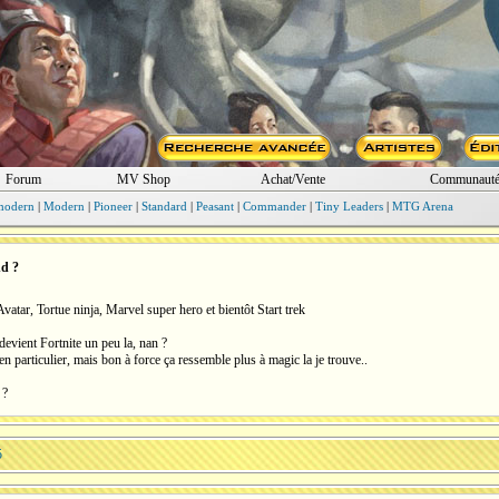
Forum
MV Shop
Achat/Vente
Communaut
modern
|
Modern
|
Pioneer
|
Standard
|
Peasant
|
Commander
|
Tiny Leaders
|
MTG Arena
nd ?
vatar, Tortue ninja, Marvel super hero et bientôt Start trek
devient Fortnite un peu la, nan ?
 en particulier, mais bon à force ça ressemble plus à magic la je trouve..
 ?
5