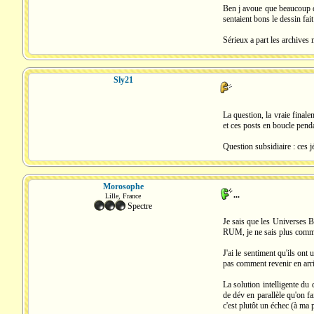
Ben j avoue que beaucoup de
sentaient bons le dessin fai
Sérieux a part les archives
Sly21
La question, la vraie final
et ces posts en boucle pend
Question subsidiaire : ces 
Morosophe
...
Lille, France
Spectre
Je sais que les Universes B
RUM, je ne sais plus commen
J'ai le sentiment qu'ils ont
pas comment revenir en arriè
La solution intelligente du
de dév en parallèle qu'on f
c'est plutôt un échec (à ma p