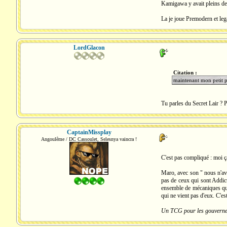
Kamigawa y avait pleins de b
La je joue Premodern et leg
LordGlacon
Citation :
maintenant mon petit 
Tu parles du Secret Lair ? P
CaptainMissplay
Angoulême / DC Cassoulet, Selesnya vaincra !
C'est pas compliqué : moi ç
Maro, avec son " nous n'avo
pas de ceux qui sont Addict
ensemble de mécaniques qu'o
qui ne vient pas d'eux. C'es
Un TCG pour les gouverner 