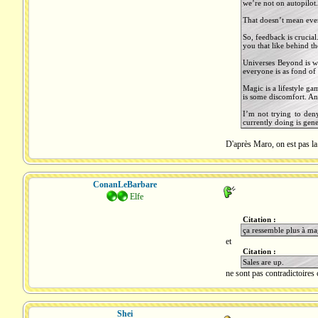
we’re not on autopilot.
That doesn’t mean ever
So, feedback is crucial
you that like behind t
Universes Beyond is w
everyone is as fond of t
Magic is a lifestyle g
is some discomfort. An
I’m not trying to den
currently doing is gene
D'après Maro, on est pas la
ConanLeBarbare
Elfe
Citation :
ça ressemble plus à ma
et
Citation :
Sales are up.
ne sont pas contradictoires c
Shei