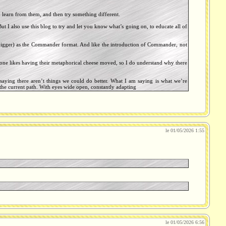
, learn from them, and then try something different.
 But I also use this blog to try and let you know what’s going on, to educate all of
 bigger) as the Commander format. And like the introduction of Commander, not
no one likes having their metaphorical cheese moved, so I do understand why there
saying there aren’t things we could do better. What I am saying is what we’re
n the current path. With eyes wide open, constantly adapting
le 01/05/2026 1:55
le 01/05/2026 6:56