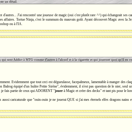
uste un détail.
t d'autres... J'ai rencontré une joueuse de magic (oui c'est plutôt rare ^^) qui échangeait ses c
nnes affaires. Tortue Ninja, c'est le summum du mauvais goût. Ayant découvert Magic avec la 3e, 
toshop ou à l'IA.
x qui sont Addict à MTG comme d'autres à l'alcool et à la cigarette et qui joueront quoi qu'il en c
idemment. Evidemment que tout ceci est dégueulasse, facepalmeux, lamentable à manger des c
Balrog équipé d'un huître Petite Sirène", évidemment, il n'est pas question de le nier, seul un 
et je fais partie de ceux qui ADORENT "
jouer
à Magic et créer des decks" et tant pis pour le lor
pas aussi caricaturale que "ouin-ouin je ne jouerai QUE si j'ai mes éternels elfes dragons na