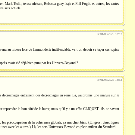
 Mark Tedin, terese nielsen, Rebecca guay, kaja et Phil Foglio et autres, les cartes
des sets actuels
le 01/05/2026 13:47
evenu au niveau lore de l'immonderie indéfendable, va-t-on devoir se taper ces topics
 après avoir été déjà bien puni par les Univers-Beyond ?
le 01/05/2026 13:52
s décrochages entrainent des décrochages en série. Là, j'ai promis une analyse sur le
pour reprendre le bon côté de la barre, mais qu'il y a un effet CLIQUET : ils ne savent
 les préoccupation de la cohérence globale, ça marchait bien. (En gros, deux lignes
 unes avec les autres.) Là, les sets Universes Beyond en plein milieu du Standard ...