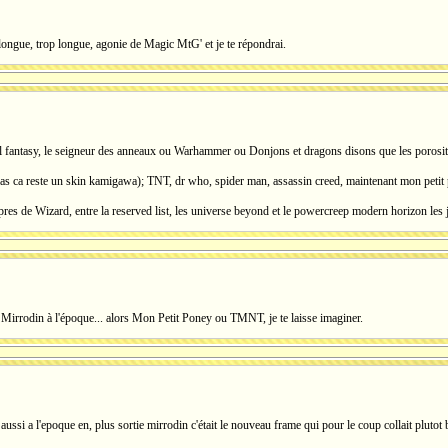
 longue, trop longue, agonie de Magic MtG' et je te répondrai.
l fantasy, le seigneur des anneaux ou Warhammer ou Donjons et dragons disons que les porosités 
ras ca reste un skin kamigawa); TNT, dr who, spider man, assassin creed, maintenant mon petit po
res de Wizard, entre la reserved list, les universe beyond et le powercreep modern horizon les j
Mirrodin à l'époque... alors Mon Petit Poney ou TMNT, je te laisse imaginer.
 aussi a l'epoque en, plus sortie mirrodin c'était le nouveau frame qui pour le coup collait plutot 