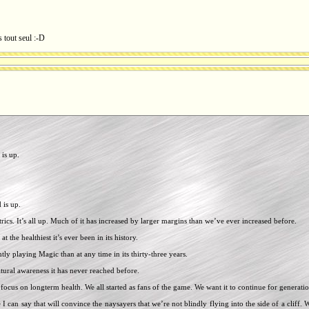
 tout seul :-D
is up.
 is up.
rics. It’s all up. Much of it has increased by larger margins than we’ve ever increased before.
at the healthiest it’s ever been in its history.
ly playing Magic than at any time in its thirty-three years.
ltural awareness it has never reached before.
ocus on longterm health. We all started as fans of the game. We want it to continue for generati
I can say that will convince the naysayers that we’re not blindly flying into the side of a cliff. 