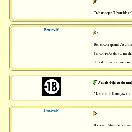
Crée un topic 'L'horrible et
PercevalV
Ben encore quand c'est fina
Par contre Avatar (tu me di
On est plus a une connerie p
J'avais déjà eu du mal
à la sortie de Kamigawa ou 
PercevalV
Haha oui j'etais circonspect