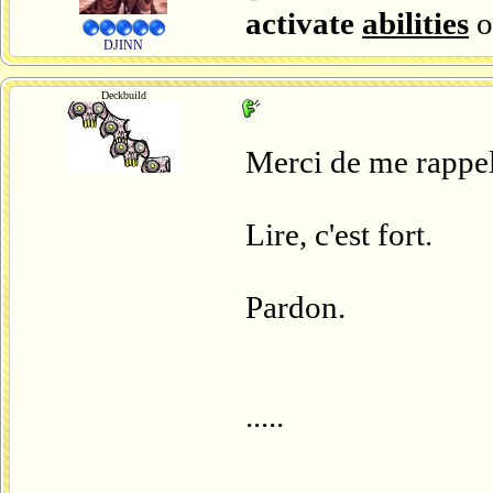
activate
abilities
o
DJINN
Deckbuild
Merci de me rappele
Lire, c'est fort.
Pardon.
.....