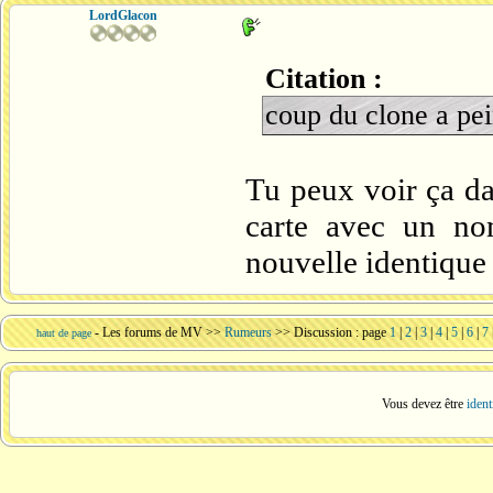
LordGlacon
Citation :
coup du clone a pe
Tu peux voir ça dan
carte avec un no
nouvelle identique
-
Les forums de MV
>>
Rumeurs
>> Discussion : page
1
|
2
|
3
|
4
|
5
|
6
|
7
haut de page
Vous devez être
ident