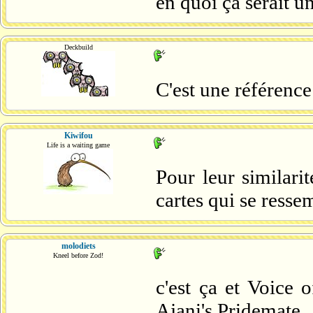
en quoi ça serait u
Deckbuild
C'est une référence
Kiwifou
Life is a waiting game
Pour leur similarit
cartes qui se resse
molodiets
Kneel before Zod!
c'est ça et Voice 
Ajani's Pridemate.