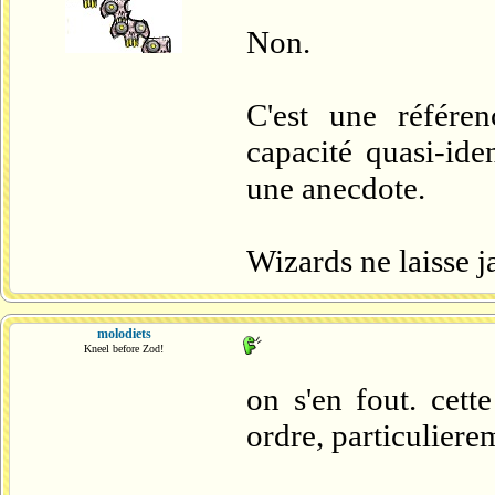
Non.
C'est une référe
capacité quasi-ide
une anecdote.
Wizards ne laisse j
molodiets
Kneel before Zod!
on s'en fout. cett
ordre, particuliere