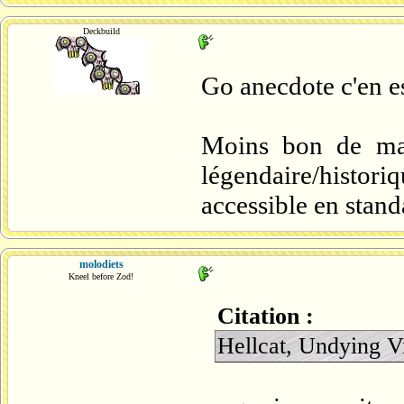
Deckbuild
Go anecdote c'en e
Moins bon de man
légendaire/historiq
accessible en standa
molodiets
Kneel before Zod!
Citation :
Hellcat, Undying Vi