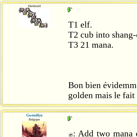
Deckbuild
T1 elf.
T2 cub into shang-c
T3 21 mana.
Bon bien évidemmen
golden mais le fait 
Gwendlyn
Belgique
: Add two mana o