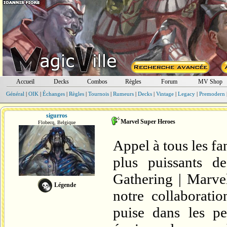
Accueil
Decks
Combos
Règles
Forum
MV Shop
Général
|
OIK
|
Échanges
|
Règles
|
Tournois
|
Rumeurs
|
Decks
|
Vintage
|
Legacy
|
Premodern
sigurros
Marvel Super Heroes
Flobecq, Belgique
Appel à tous les fa
plus puissants d
Gathering | Marve
Légende
notre collaborati
puise dans les pe