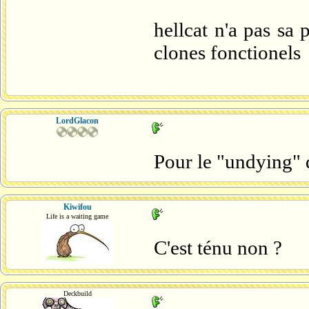
hellcat n'a pas sa 
clones fonctionels
LordGlacon
Pour le "undying" 
Kiwifou
Life is a waiting game
C'est ténu non ?
Deckbuild