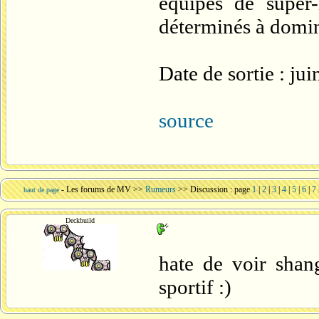
équipes de super
déterminés à domi
Date de sortie : ju
source
-
Les forums de MV
>>
Rumeurs
>> Discussion : page
1
|
2
|
3
|
4
|
5
|
6
|
7
haut de page
Deckbuild
hate de voir shang
sportif :)