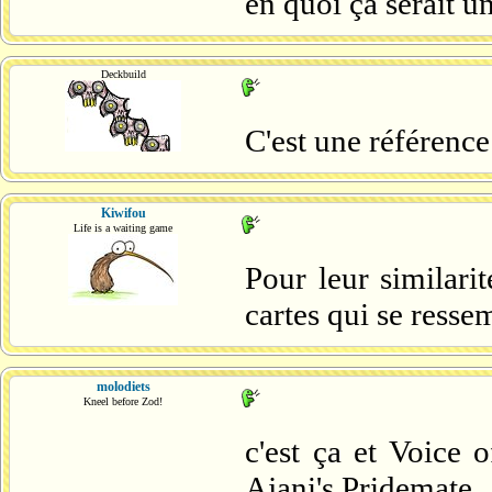
en quoi ça serait u
Deckbuild
C'est une référence
Kiwifou
Life is a waiting game
Pour leur similarit
cartes qui se resse
molodiets
Kneel before Zod!
c'est ça et Voice 
Ajani's Pridemate.