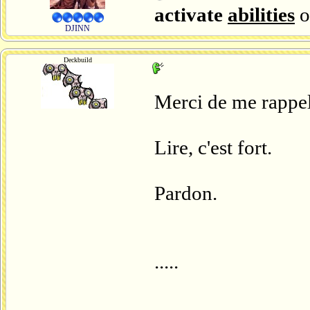
activate
abilities
o
DJINN
Deckbuild
Merci de me rappele
Lire, c'est fort.
Pardon.
.....