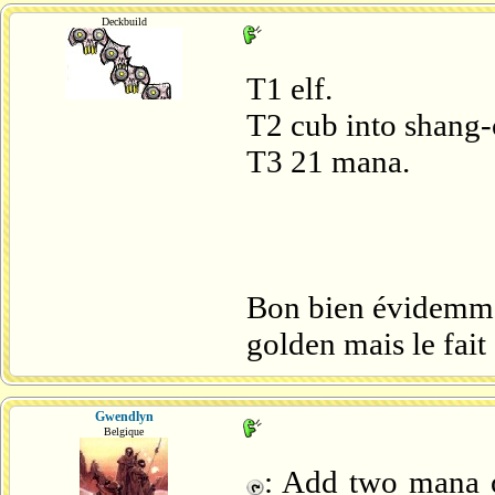
Deckbuild
T1 elf.
T2 cub into shang-c
T3 21 mana.
Bon bien évidemmen
golden mais le fait 
Gwendlyn
Belgique
: Add two mana o