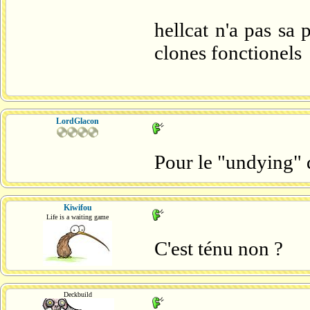
hellcat n'a pas sa 
clones fonctionels
LordGlacon
Pour le "undying" 
Kiwifou
Life is a waiting game
C'est ténu non ?
Deckbuild