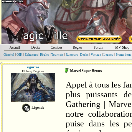
Accueil
Decks
Combos
Règles
Forum
MV Shop
Général
|
OIK
|
Échanges
|
Règles
|
Tournois
|
Rumeurs
|
Decks
|
Vintage
|
Legacy
|
Premodern
sigurros
Marvel Super Heroes
Flobecq, Belgique
Appel à tous les fa
plus puissants d
Gathering | Marve
Légende
notre collaborati
puise dans les pe