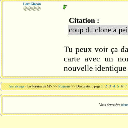
LordGlacon
Citation :
coup du clone a pe
Tu peux voir ça dan
carte avec un no
nouvelle identique
-
Les forums de MV
>>
Rumeurs
>> Discussion : page
1
|
2
|
3
|
4
|
5
|
6
|
7
haut de page
Vous devez être
ident