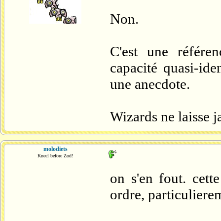
Non.
C'est une référe
capacité quasi-ide
une anecdote.
Wizards ne laisse j
molodiets
Kneel before Zod!
on s'en fout. cett
ordre, particuliere