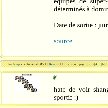
équipes de super
déterminés à domi
Date de sortie : ju
source
-
Les forums de MV
>>
Rumeurs
>> Discussion : page
1
|
2
|
3
|
4
|
5
|
6
|
7
haut de page
Deckbuild
hate de voir shang
sportif :)