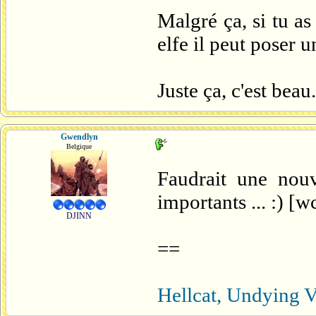
Malgré ça, si tu a
elfe il peut poser u
Juste ça, c'est beau.
Gwendlyn
Belgique
Faudrait une nouv
importants ... :) [w
DJINN
==
Hellcat, Undying V