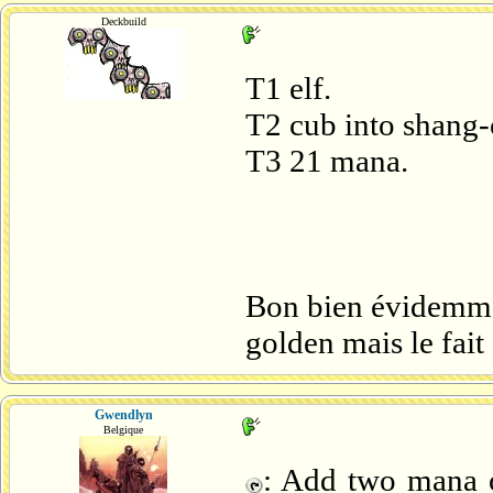
Deckbuild
T1 elf.
T2 cub into shang-c
T3 21 mana.
Bon bien évidemmen
golden mais le fait 
Gwendlyn
Belgique
: Add two mana o