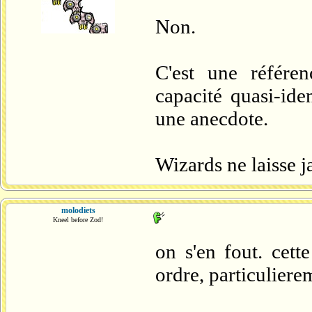
Non.
C'est une référe
capacité quasi-ide
une anecdote.
Wizards ne laisse j
molodiets
Kneel before Zod!
on s'en fout. cett
ordre, particuliere