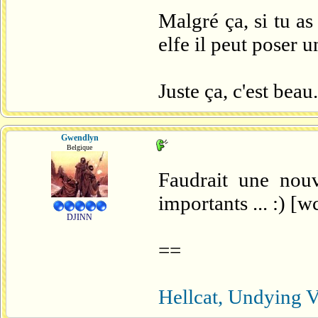
Malgré ça, si tu a
elfe il peut poser u
Juste ça, c'est beau.
Gwendlyn
Belgique
Faudrait une nouv
importants ... :) [w
DJINN
==
Hellcat, Undying V