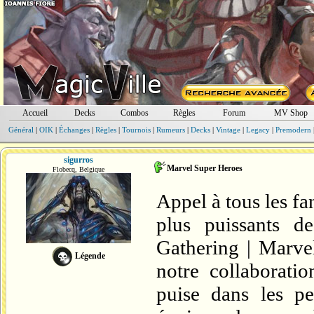
Accueil
Decks
Combos
Règles
Forum
MV Shop
Général
|
OIK
|
Échanges
|
Règles
|
Tournois
|
Rumeurs
|
Decks
|
Vintage
|
Legacy
|
Premodern
sigurros
Marvel Super Heroes
Flobecq, Belgique
Appel à tous les fa
plus puissants d
Gathering | Marve
Légende
notre collaborati
puise dans les pe