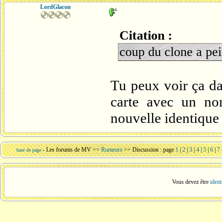
LordGlacon
Citation :
coup du clone a pe
Tu peux voir ça dan
carte avec un no
nouvelle identique
-
Les forums de MV
>>
Rumeurs
>> Discussion : page
1
|
2
|
3
|
4
|
5
|
6
|
7
haut de page
Vous devez être
ident