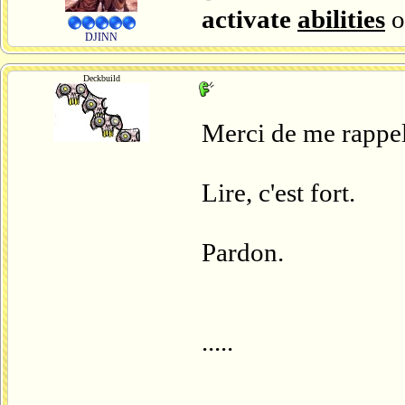
activate
abilities
o
DJINN
Deckbuild
Merci de me rappele
Lire, c'est fort.
Pardon.
.....