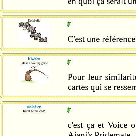
en quoi ça serait u
Deckbuild
C'est une référence
Kiwifou
Life is a waiting game
Pour leur similarit
cartes qui se resse
molodiets
Kneel before Zod!
c'est ça et Voice 
Ajani's Pridemate.