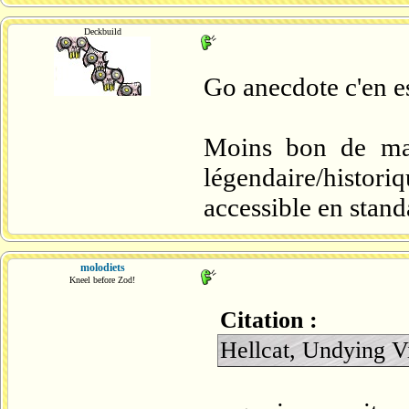
Deckbuild
Go anecdote c'en e
Moins bon de man
légendaire/historiq
accessible en standa
molodiets
Kneel before Zod!
Citation :
Hellcat, Undying Vi