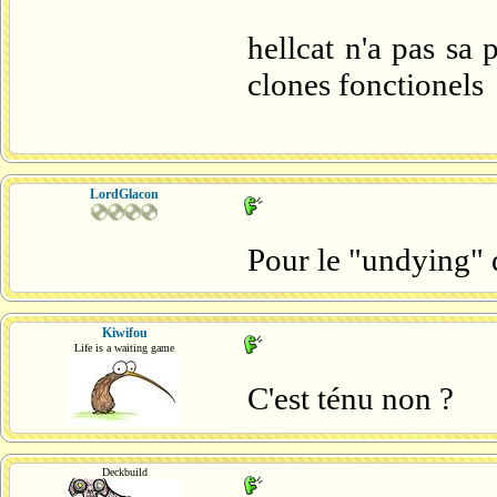
hellcat n'a pas sa 
clones fonctionels
LordGlacon
Pour le "undying" 
Kiwifou
Life is a waiting game
C'est ténu non ?
Deckbuild