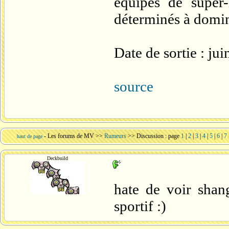
équipes de super
déterminés à domi
Date de sortie : ju
source
-
Les forums de MV
>>
Rumeurs
>> Discussion : page
1
|
2
|
3
|
4
|
5
|
6
|
7
haut de page
Deckbuild
hate de voir shang
sportif :)