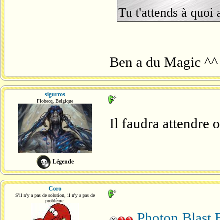
Tu t'attends à quoi 
Ben a du Magic ^^
sigurros
Flobecq, Belgique
Il faudra attendre 
Légende
Coro
S'il n'y a pas de solution, il n'y a pas de
problème.
Photon Blast 