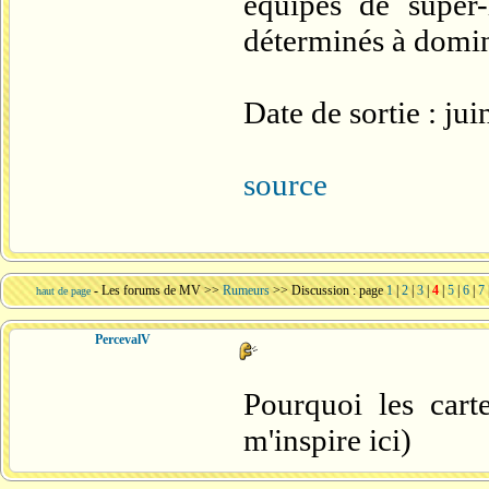
équipes de super
déterminés à domi
Date de sortie : ju
source
-
Les forums de MV
>>
Rumeurs
>> Discussion : page
1
|
2
|
3
|
4
|
5
|
6
|
7
haut de page
PercevalV
Pourquoi les cart
m'inspire ici)