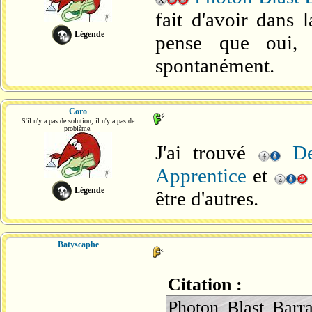
fait d'avoir dans 
Légende
pense que oui,
spontanément.
Coro
S'il n'y a pas de solution, il n'y a pas de
problème.
J'ai trouvé
De
Apprentice
et
Légende
être d'autres.
Batyscaphe
Citation :
Photon Blast Barra