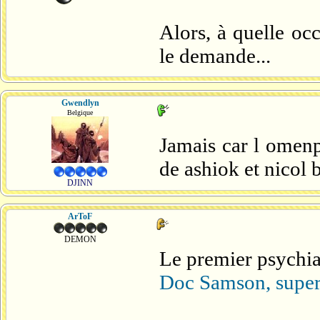
Alors, à quelle oc
le demande...
Gwendlyn
Belgique
Jamais car l omenpa
de ashiok et nicol b
DJINN
ArToF
DEMON
Le premier psychiat
Doc Samson, super