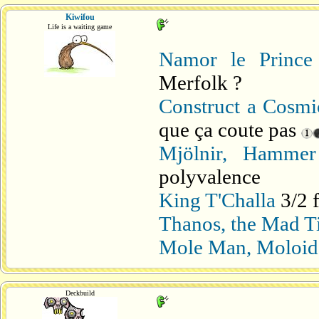
Kiwifou
Life is a waiting game
Namor le Prince
Merfolk ?
Construct a Cosm
que ça coute pas
Mjölnir, Hamme
polyvalence
King T'Challa
3/2 f
Thanos, the Mad T
Mole Man, Moloid
Deckbuild