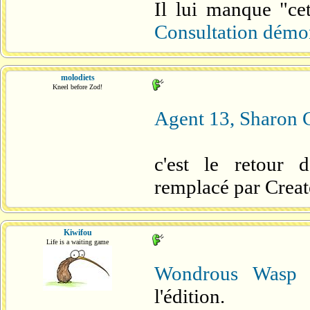
Il lui manque "ce
Consultation démo
molodiets
Kneel before Zod!
Agent 13, Sharon C
c'est le retour d
remplacé par Creat
Kiwifou
Life is a waiting game
Wondrous Wasp
p
l'édition.