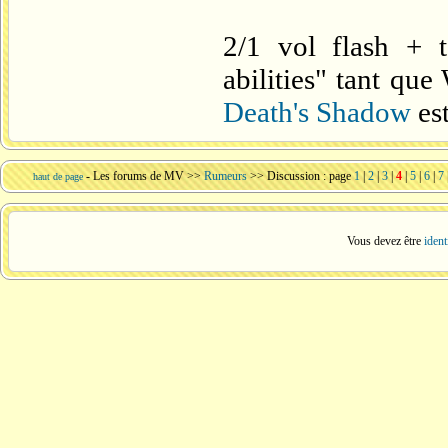
2/1 vol flash + t
abilities" tant qu
Death's Shadow
es
-
Les forums de MV
>>
Rumeurs
>> Discussion : page
1
|
2
|
3
|
4
|
5
|
6
|
7
haut de page
Vous devez être
ident