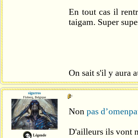
En tout cas il ren
taigam. Super super
On sait s'il y aura
sigurros
Flobecq, Belgique
Non
pas d’omenpat
D'ailleurs ils vont
Légende