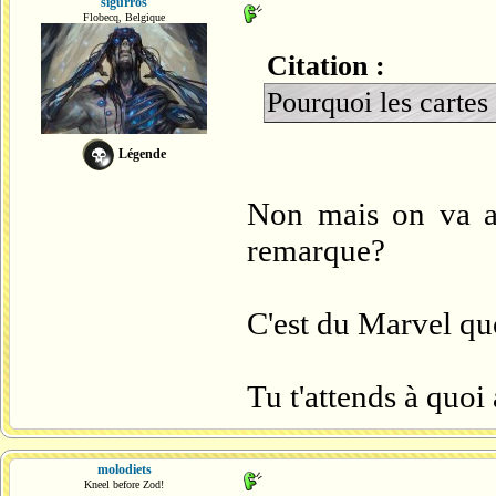
sigurros
Flobecq, Belgique
Citation :
Pourquoi les cartes
Légende
Non mais on va a
remarque?
C'est du Marvel quoi
Tu t'attends à quoi 
molodiets
Kneel before Zod!