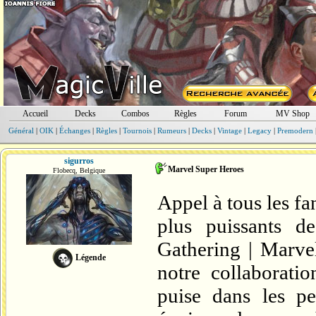
Accueil
Decks
Combos
Règles
Forum
MV Shop
Général
|
OIK
|
Échanges
|
Règles
|
Tournois
|
Rumeurs
|
Decks
|
Vintage
|
Legacy
|
Premodern
sigurros
Marvel Super Heroes
Flobecq, Belgique
Appel à tous les fa
plus puissants d
Gathering | Marve
Légende
notre collaborati
puise dans les pe