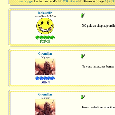
-
Les forums de MV
>>
MTG Arena
>> Discussion : page
1
|
2
|
3
haut de page
lablaisaille
modo Rum/MA/Sto
500 gold au shop aujourd'h
FORCE
Gwendlyn
Belgique
Ne vous laissez pas berner 
DJINN
Gwendlyn
Belgique
Token de draft en réduction