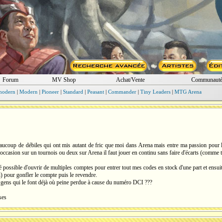
Forum
MV Shop
Achat/Vente
Communaut
modern
|
Modern
|
Pioneer
|
Standard
|
Peasant
|
Commander
|
Tiny Leaders
|
MTG Arena
beaucoup de débiles qui ont mis autant de fric que moi dans Arena mais entre ma passion pour 
'occasion sur un tournois ou deux sur Arena il faut jouer en continu sans faire d'écarts (comme t
lé possible d'ouvrir de multiples comptes pour entrer tout mes codes en stock d'une part et ens
i) pour gonfler le compte puis le revendre.
 gens qui le font déjà où peine perdue à cause du numéro DCI ???
ses