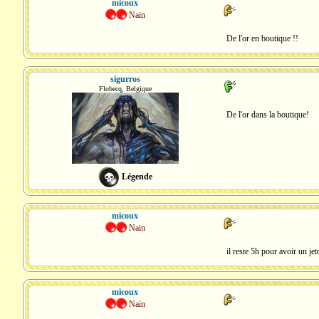
micoux
Nain
De l'or en boutique !!
sigurros
Flobecq, Belgique
De l'or dans la boutique!
Légende
micoux
Nain
il reste 5h pour avoir un je
micoux
Nain