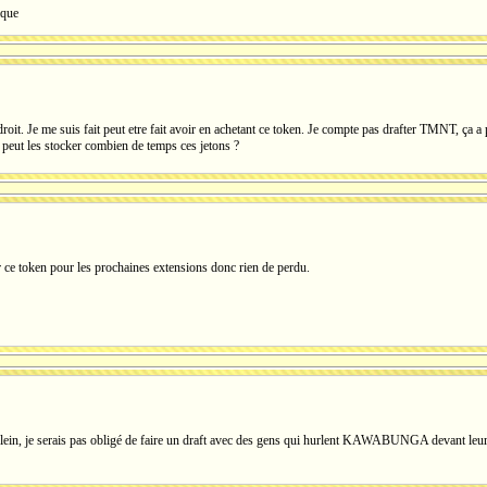
ique
oit. Je me suis fait peut etre fait avoir en achetant ce token. Je compte pas drafter TMNT, ça a pas
eut les stocker combien de temps ces jetons ?
 ce token pour les prochaines extensions donc rien de perdu.
plein, je serais pas obligé de faire un draft avec des gens qui hurlent KAWABUNGA devant leur