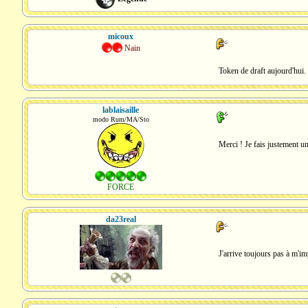
micoux
Nain
Token de draft aujourd'hui.
lablaisaille
modo Rum/MA/Sto
Merci ! Je fais justement un
FORCE
da23real
J'arrive toujours pas à m'imp