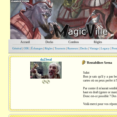
Accueil
Decks
Combos
Règles
Général
|
OIK
|
Échanges
|
Règles
|
Tournois
|
Rumeurs
|
Decks
|
Vintage
|
Legacy
|
Pre
da23real
Rentabiliser Arena
Salut
Bon je sais qu'il y a pas 
cartes où on peux perfer à l
Par contre il m'aurait semb
haut en draft (genre or max
Donc est-ce possible ? Des
Voilà merci pour vos répon