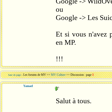
Google -> WildOv
ou
Google -> Les Suic
Et si vous n'avez 
en MP.
!!!
-
Les forums de MV
>>
MV Culture
>> Discussion : page
1
haut de page
Yamael
Salut à tous.