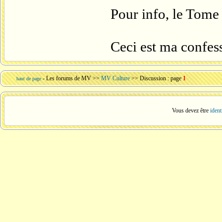
Pour info, le Tome 
Ceci est ma confes
-
Les forums de MV
>>
MV Culture
>> Discussion : page
1
haut de page
Vous devez être
ident