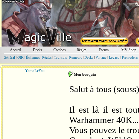
Accueil
Decks
Combos
Règles
Forum
MV Shop
Général
|
OIK
|
Échanges
|
Règles
|
Tournois
|
Rumeurs
|
Decks
|
Vintage
|
Legacy
|
Premodern
YamaLeFou
Mon bouquin
Salut à tous (souss
Il est là il est t
Warhammer 40K...
Vous pouvez le tro