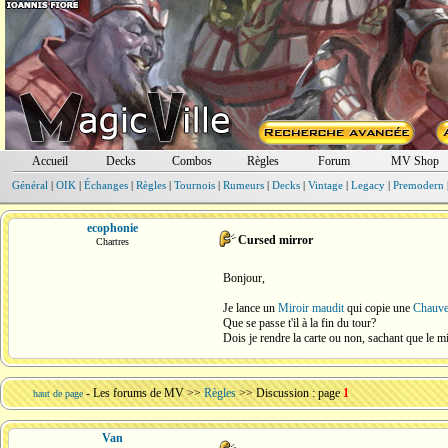
Accueil
Decks
Combos
Règles
Forum
MV Shop
Général
|
OIK
|
Échanges
|
Règles
|
Tournois
|
Rumeurs
|
Decks
|
Vintage
|
Legacy
|
Premodern
ecophonie
Cursed mirror
Chartres
Bonjour,
Je lance un
Miroir maudit
qui copie une
Chauve
Que se passe t'il à la fin du tour?
Dois je rendre la carte ou non, sachant que le mir
-
Les forums de MV
>>
Règles
>> Discussion : page
1
haut de page
Van