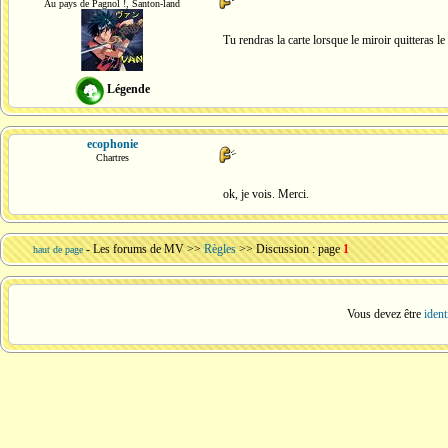
Au pays de Pagnol !, Santon-land
Tu rendras la carte lorsque le miroir quitteras l
Légende
ecophonie
Chartres
ok, je vois. Merci.
-
Les forums de MV
>>
Règles
>> Discussion : page
1
haut de page
Vous devez être
ident