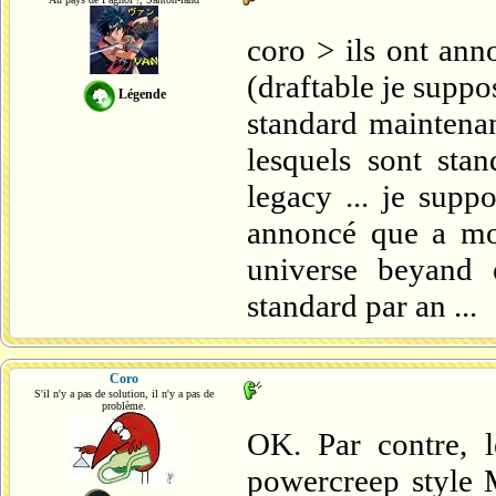
coro > ils ont ann
(draftable je suppo
Légende
standard maintenan
lesquels sont stan
legacy ... je sup
annoncé que a moi
universe beyand e
standard par an ...
Coro
S'il n'y a pas de solution, il n'y a pas de
problème.
OK. Par contre, l
powercreep style