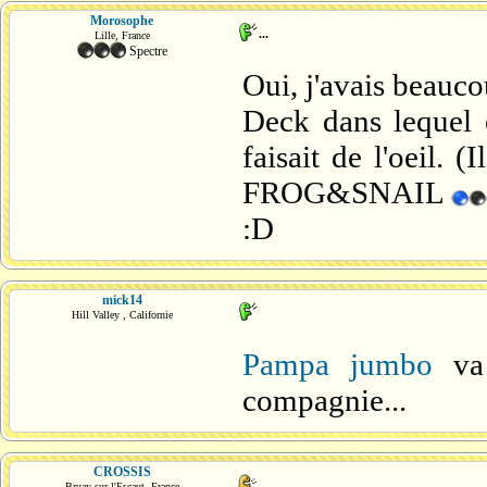
Morosophe
...
Lille, France
Spectre
Oui, j'avais beauc
Deck dans lequel e
faisait de l'oeil.
FROG&SNAIL
:D
mick14
Hill Valley , Californie
Pampa jumbo
va
compagnie...
CROSSIS
Bruay sur l'Escaut, France