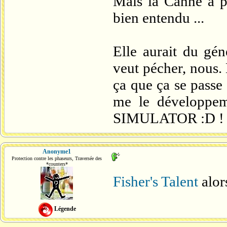
Mais la Canne à pê
bien entendu ...
Elle aurait du gé
veut pécher, nous.
ça que ça se passe
me le développem
SIMULATOR :D !
Anonyme1
Protection contre les phaseurs, Traversée des
*counters*
Fisher's Talent
alor
Légende