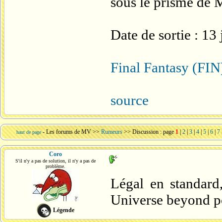
sous le prisme de 
Date de sortie : 13
Final Fantasy (FIN
source
-
Les forums de MV
>>
Rumeurs
>> Discussion : page
1
|
2
|
3
|
4
|
5
|
6
|
7
haut de page
Coro
S'il n'y a pas de solution, il n'y a pas de
problème.
Légal en standard,
Universe beyond p
Légende