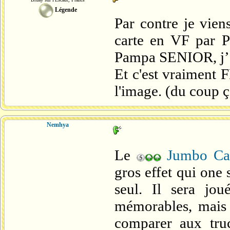
Légende
Par contre je vien
carte en VF par P
Pampa SENIOR, j’a
Et c'est vraiment F
l'image. (du coup ç
Nemhya
Le
Jumbo Ca
gros effet qui one s
seul. Il sera jou
mémorables, mais j
comparer aux tru