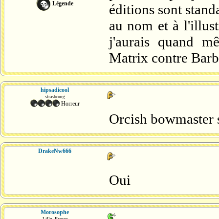
Légende
éditions sont stan
au nom et à l'illust
j'aurais quand mê
Matrix contre Bar
hipsadicool
strasbourg
Horreur
Orcish bowmaster s
DrakeNw666
Oui
Morosophe
...
Lille, France