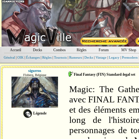
Accueil
Decks
Combos
Règles
Forum
MV Shop
Général
|
OIK
|
Échanges
|
Règles
|
Tournois
|
Rumeurs
|
Decks
|
Vintage
|
Legacy
|
Premodern
sigurros
Final Fantasy (FIN) Standard-legal set
Flobecq, Belgique
Magic: The Gathe
avec FINAL FANTA
et des éléments em
Légende
long de l'histoi
personnages de t