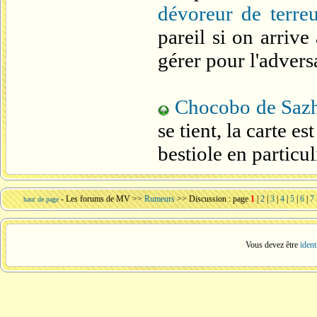
dévoreur de terreu
pareil si on arrive
gérer pour l'advers
Chocobo de Saz
se tient, la carte e
bestiole en particul
-
Les forums de MV
>>
Rumeurs
>> Discussion : page
1
|
2
|
3
|
4
|
5
|
6
|
7
haut de page
Vous devez être
ident