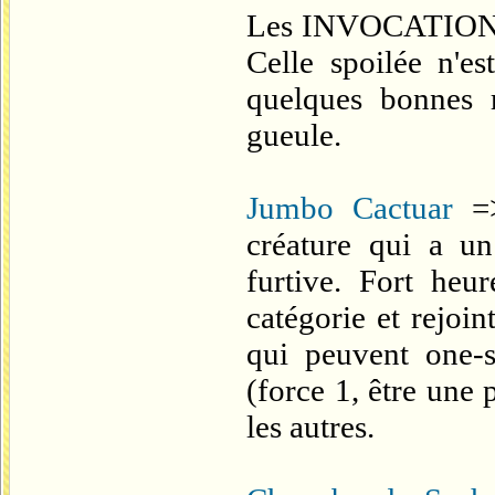
Les INVOCATIONS =
Celle spoilée n'es
quelques bonnes r
gueule.
Jumbo Cactuar
=>
créature qui a un
furtive. Fort heur
catégorie et rejoin
qui peuvent one-sh
(force 1, être une 
les autres.