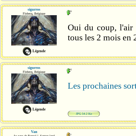
sigurros
Flobecq, Belgique
Oui du coup, l'air
tous les 2 mois en
Légende
sigurros
Flobecq, Belgique
Les prochaines sort
Légende
JPG 54.2 Ko
Van
Au pays de Pagnol !, Santon-land