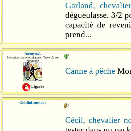
Garland, chevalie
dégueulasse. 3/2 
capacité de reveni
prend...
Anonyme1
Protection contre les phaseurs, Traversée des
*counters*
Canne à pêche
Mor
Légende
GobelinLourdaud
Cécil, chevalier no
tester dans un pac