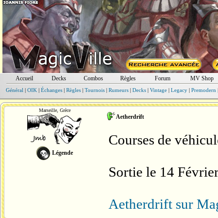
Accueil
Decks
Combos
Règles
Forum
MV Shop
Général
|
OIK
|
Échanges
|
Règles
|
Tournois
|
Rumeurs
|
Decks
|
Vintage
|
Legacy
|
Premodern
Marseille, Grèce
Aetherdrift
Courses de véhicule
Légende
Sortie le 14 Févrie
Aetherdrift sur Mag