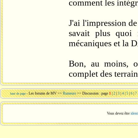
comment les intégre
J'ai l'impression 
savait plus quoi 
mécaniques et la 
Bon, au moins, o
complet des terrai
-
Les forums de MV
>>
Rumeurs
>> Discussion : page
1
|
2
|
3
|
4
|
5
|
6
|
7
haut de page
Vous devez être
ident