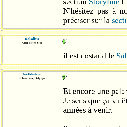
section
Storyline
!
N'hésitez pas à n
préciser sur la
sect
molodiets
Kneel before Zod!
il est costaud le
Sa
Godblastyoo
Hulsonniaux, Belgique
Et encore une pala
Je sens que ça va ê
années à venir.