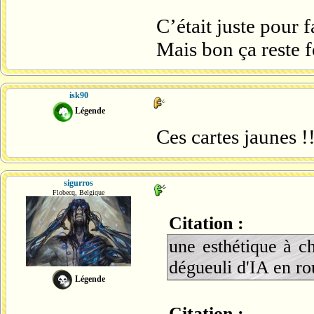
C’était juste pour 
Mais bon ça reste f
isk90
Légende
Ces cartes jaunes !!
sigurros
Flobecq, Belgique
Citation :
une esthétique à c
dégueuli d'IA en ro
Légende
Citation :