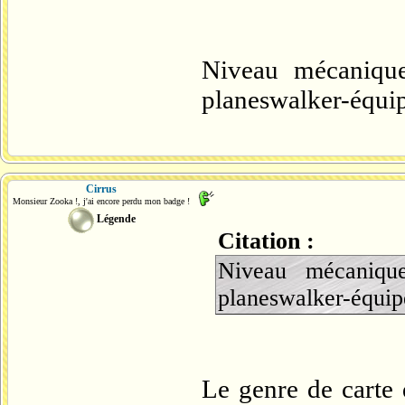
Niveau mécaniqu
planeswalker-équip
Cirrus
Monsieur Zooka !, j'ai encore perdu mon badge !
Légende
Citation :
Niveau mécaniqu
planeswalker-équipe
Le genre de carte 