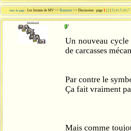
-
Les forums de MV
>>
Rumeurs
>> Discussion : page
1
|
2
|
3
|
4
|
5
|
6
|
7
haut de page
Deckbuild
Un nouveau cycle b
de carcasses mécani
Par contre le symbo
Ça fait vraiment p
Mais comme toujour