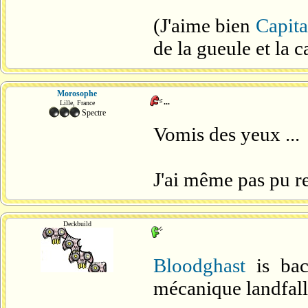
(J'aime bien
Capita
de la gueule et la c
Morosophe
...
Lille, France
Spectre
Vomis des yeux ...
J'ai même pas pu re
Deckbuild
Bloodghast
is bac
mécanique landfall