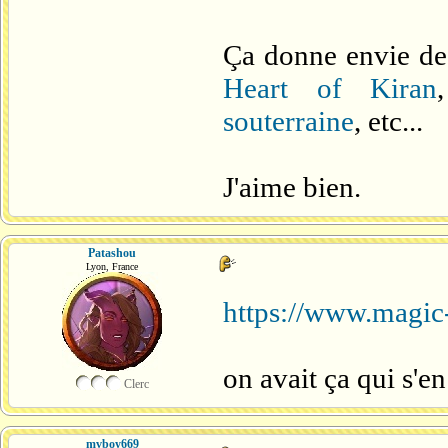
Ça donne envie de 
Heart of Kiran
souterraine
, etc...
J'aime bien.
Patashou
Lyon, France
https://www.magic-
on avait ça qui s'e
Clerc
mvboy669