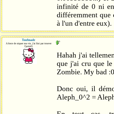
infinité de 0 ni en
différemment que 
à l'un d'entre eux).
Toufmade
A force de niquer ma vie, j'ai fini par trouver
l'pointG
Hahah j'ai telleme
que j'ai cru que l
Zombie. My bad :
Donc oui, il démo
Aleph_0^2 = Alep
En tout cas, tr