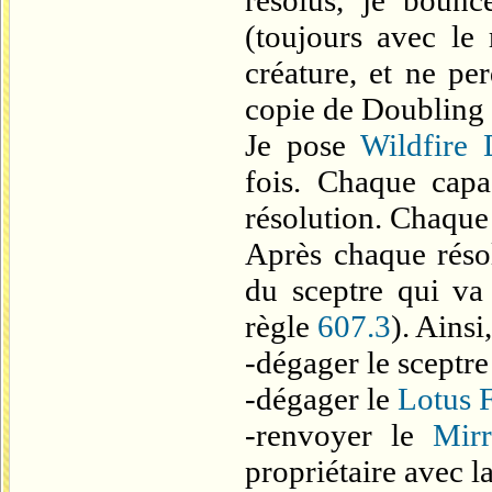
résolus, je boun
(toujours avec le 
créature, et ne pe
copie de Doubling
Je pose
Wildfire 
fois. Chaque capa
résolution. Chaque
Après chaque résol
du sceptre qui va 
règle
607.3
). Ainsi,
-dégager le sceptre
-dégager le
Lotus F
-renvoyer le
Mir
propriétaire avec l