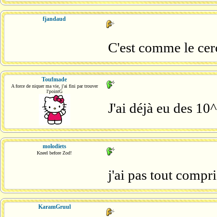
fjandaud
C'est comme le cerc
Toufmade
A force de niquer ma vie, j'ai fini par trouver
l'pointG
J'ai déjà eu des 10
molodiets
Kneel before Zod!
j'ai pas tout compri
KaramGruul