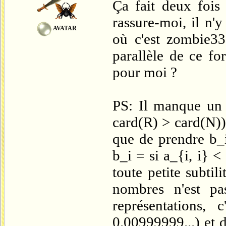
Ça fait deux fois
rassure-moi, il n'
AVATAR
où c'est zombie33
parallèle de ce fo
pour moi ?
PS: Il manque un 
card(R) > card(N)) 
que de prendre b_i
b_i = si a_{i, i} <
toute petite subti
nombres n'est p
représentations,
0.00999999...) et d