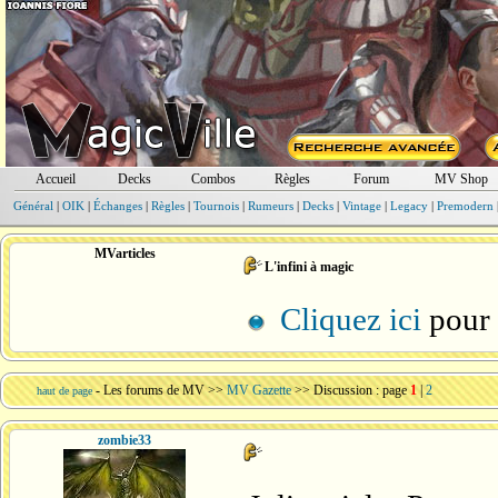
Accueil
Decks
Combos
Règles
Forum
MV Shop
Général
|
OIK
|
Échanges
|
Règles
|
Tournois
|
Rumeurs
|
Decks
|
Vintage
|
Legacy
|
Premodern
MVarticles
L'infini à magic
Cliquez ici
pour l
-
Les forums de MV
>>
MV Gazette
>> Discussion : page
1
|
2
haut de page
zombie33