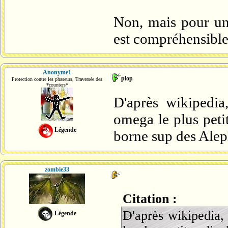
Non, mais pour une
est compréhensible 
Anonyme1
plop
Protection contre les phaseurs, Traversée des
*counters*
D'après wikipedia
omega le plus peti
Légende
borne sup des Ale
zombie33
Citation :
D'après wikipedia,
Légende