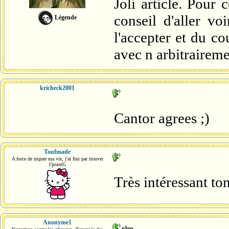
Joli article. Pour 
conseil d'aller vo
Légende
l'accepter et du c
avec n arbitraireme
kricheck2001
Cantor agrees ;)
Toufmade
A force de niquer ma vie, j'ai fini par trouver
l'pointG
Très intéressant to
Anonyme1
plop