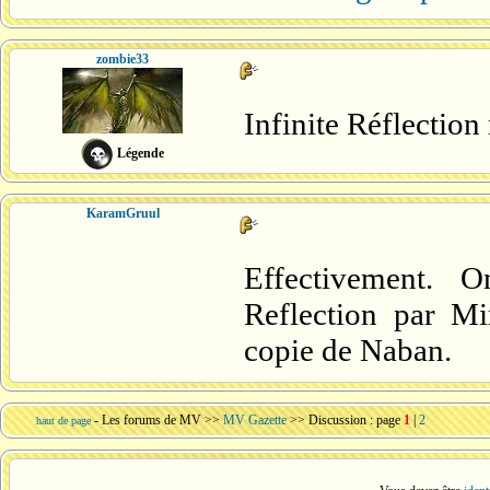
zombie33
Infinite Réflection
Légende
KaramGruul
Effectivement. O
Reflection par Mi
copie de Naban.
-
Les forums de MV
>>
MV Gazette
>> Discussion : page
1
|
2
haut de page