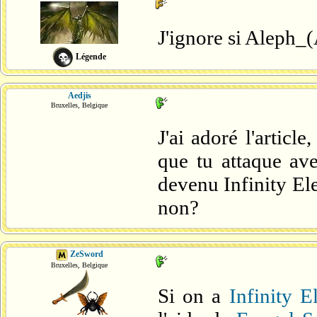
J'ignore si Aleph_
Légende
Aedjis
Bruxelles, Belgique
J'ai adoré l'articl
que tu attaque ave
devenu Infinity El
non?
ZeSword
Bruxelles, Belgique
Si on a
Infinity E