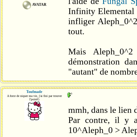
l'aide de
Fungal S
AVATAR
Infinity Elemental 
infliger Aleph_0^2
tout.
Mais Aleph_0^2
démonstration dan
"autant" de nombres
Toufmade
A force de niquer ma vie, j'ai fini par trouver
l'pointG
mmh, dans le lien 
Par contre, il y 
10^Aleph_0 > Ale