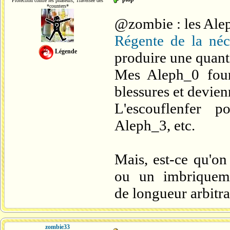
Protection contre les phaseurs, Traversée des
*counters*
@zombie : les Alep
Régente de la néc
Légende
produire une quant
Mes Aleph_0 four
blessures et devie
L'escouflenfer 
Aleph_3, etc.
Mais, est-ce qu'on
ou un imbriqueme
de longueur arbitr
zombie33