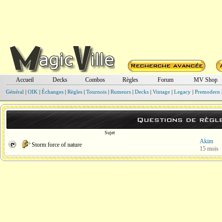
Accueil
Decks
Combos
Règles
Forum
MV Shop
Général
|
OIK
|
Échanges
|
Règles
|
Tournois
|
Rumeurs
|
Decks
|
Vintage
|
Legacy
|
Premodern
Questions de règl
Sujet
Akim
Storm force of nature
15 mois