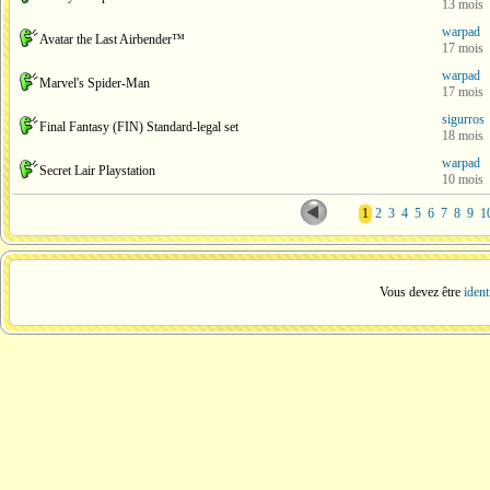
13 mois
warpad
Avatar the Last Airbender™
17 mois
warpad
Marvel's Spider-Man
17 mois
sigurros
Final Fantasy (FIN) Standard-legal set
18 mois
warpad
Secret Lair Playstation
10 mois
1
2
3
4
5
6
7
8
9
1
Vous devez être
ident