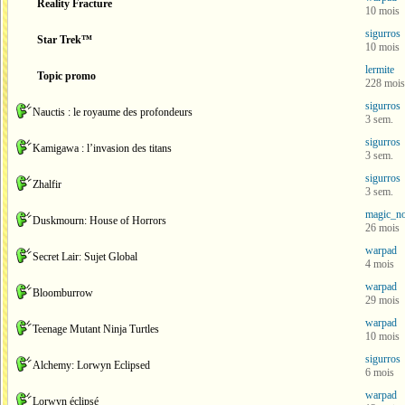
Reality Fracture
10 mois
sigurros
Star Trek™
10 mois
lermite
Topic promo
228 mois
sigurros
Nauctis : le royaume des profondeurs
3 sem.
sigurros
Kamigawa : l’invasion des titans
3 sem.
sigurros
Zhalfir
3 sem.
magic_n
Duskmourn: House of Horrors
26 mois
warpad
Secret Lair: Sujet Global
4 mois
warpad
Bloomburrow
29 mois
warpad
Teenage Mutant Ninja Turtles
10 mois
sigurros
Alchemy: Lorwyn Eclipsed
6 mois
warpad
Lorwyn éclipsé