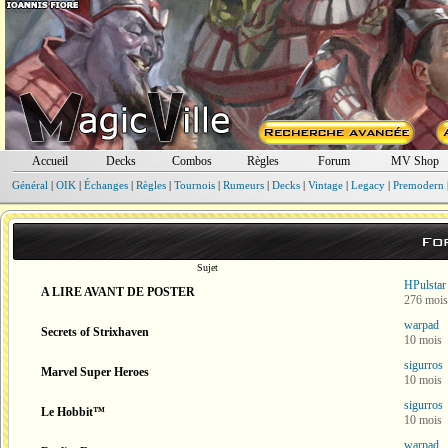
Accueil
Decks
Combos
Règles
Forum
MV Shop
Général
|
OIK
|
Échanges
|
Règles
|
Tournois
|
Rumeurs
|
Decks
|
Vintage
|
Legacy
|
Premodern
Fo
Sujet
HPulstar
A LIRE AVANT DE POSTER
276 mois
warpad
Secrets of Strixhaven
10 mois
sigurros
Marvel Super Heroes
10 mois
sigurros
Le Hobbit™
10 mois
warpad