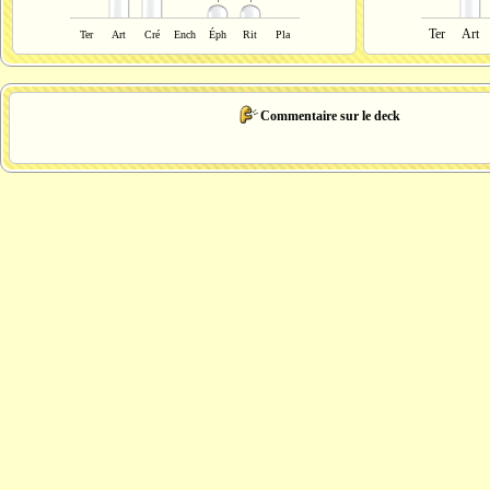
Ter
Art
Ter
Art
Cré
Ench
Éph
Rit
Pla
Commentaire sur le deck