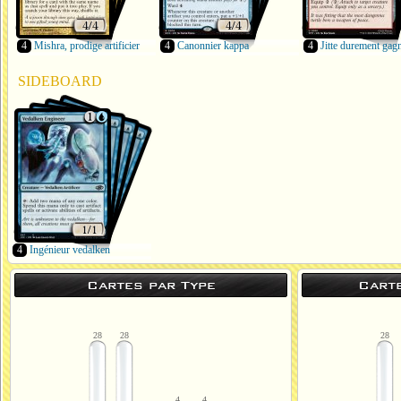
4
Mishra, prodige artificier
4
Canonnier kappa
4
Jitte durement gag
SIDEBOARD
4
Ingénieur vedalken
Cartes par Type
Cart
28
28
28
4
4