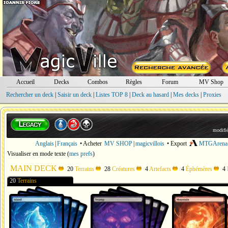
Accueil
Decks
Combos
Règles
Forum
MV Shop
Rechercher un deck
|
Saisir un deck
|
Listes TOP 8
|
Deck au hasard
|
Mes decks
|
Proxies
modifié
Anglais
|
Français
• Acheter
MV SHOP
|
magicvillois
• Export
MTGArena
Visualiser en mode texte
(
mes prefs
)
MAIN DECK
20
Terrains
28
Créatures
4
Artefacts
4
Éphémères
4
20
Terrains