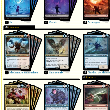
4
Île
4
Marais
4
Montagne
28
Créatures
4
Mechanaute enthousiaste
4
Sinistre strix
4
Gardien de Malcat
4
Artefacts