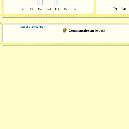
Ter
Art
Ter
Art
Cré
Ench
Éph
Rit
Pla
GutsLeBerserker
Commentaire sur le deck