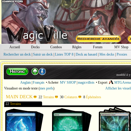
Accueil
Decks
Combos
Règles
Forum
MV Shop
Rechercher un deck
|
Saisir un deck
|
Listes TOP 8
|
Deck au hasard
|
Mes decks
|
Proxies
modifié il y
Anglais
|
Français
• Acheter
MV SHOP
|
magicvillois
• Export
MTGArena
Visualiser en mode texte
(
mes prefs
)
Afficher les visue
MAIN DECK
22
Terrains
30
Créatures
8
Éphémères
22
Terrains