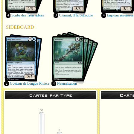
4
Scribe des Trois arbres
3
Clément, l'Herbetrouble
4
Enjôleur rêverosée
SIDEBOARD
2
Guetteur de Longue-Rivière
4
Naturalisation
Cartes par Type
Cart
30
8