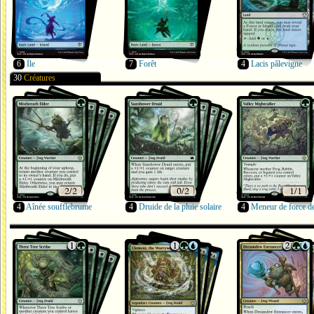
6
Île
7
Forêt
4
Lacis pâlevigne
30
Créatures
4
Aînée soufflebrume
4
Druide de la pluie solaire
4
Meneur de force de