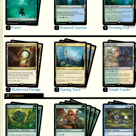
2
Forest
1
Botanical Sanctum
4
Breeding Pool
2
Multiversal Passage
3
Starting Town
2
Temple Garden
28
Creatures