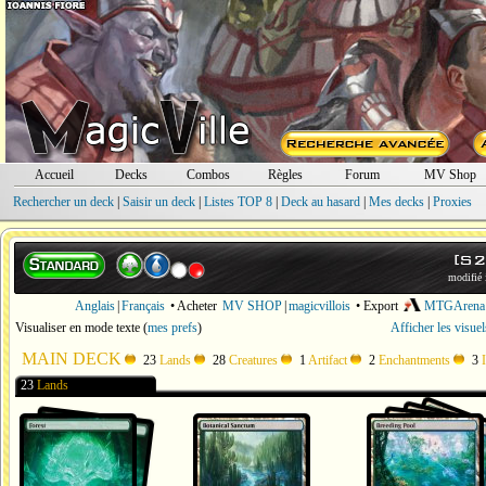
Accueil
Decks
Combos
Règles
Forum
MV Shop
Rechercher un deck
|
Saisir un deck
|
Listes TOP 8
|
Deck au hasard
|
Mes decks
|
Proxies
[S2
modifié 
Anglais
|
Français
• Acheter
MV SHOP
|
magicvillois
• Export
MTGArena
Visualiser en mode texte
(
mes prefs
)
Afficher les visue
MAIN DECK
23
Lands
28
Creatures
1
Artifact
2
Enchantments
3
23
Lands