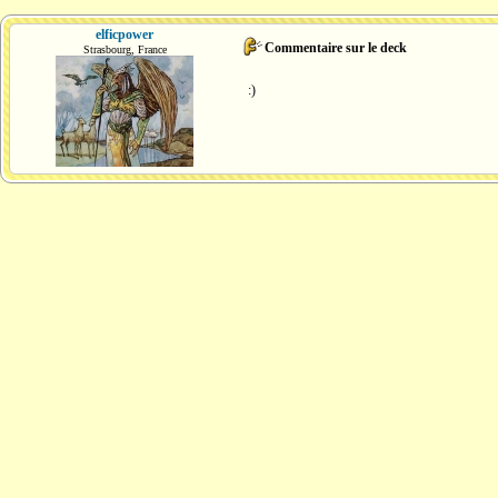
elficpower
Commentaire sur le deck
Strasbourg, France
:)