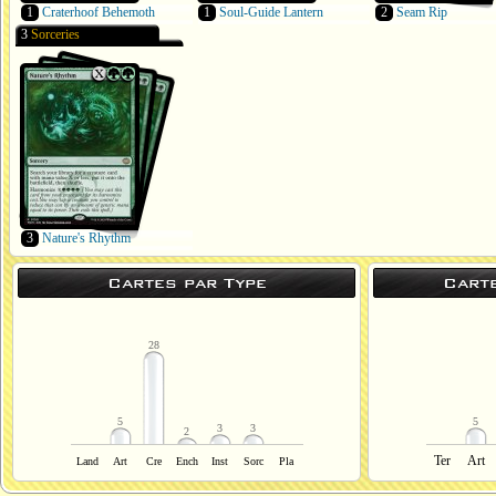
1
Craterhoof Behemoth
1
Soul-Guide Lantern
2
Seam Rip
3
Sorceries
3
Nature's Rhythm
Cartes par Type
Cart
28
5
5
3
3
2
Ter
Art
Land
Art
Cre
Ench
Inst
Sorc
Pla