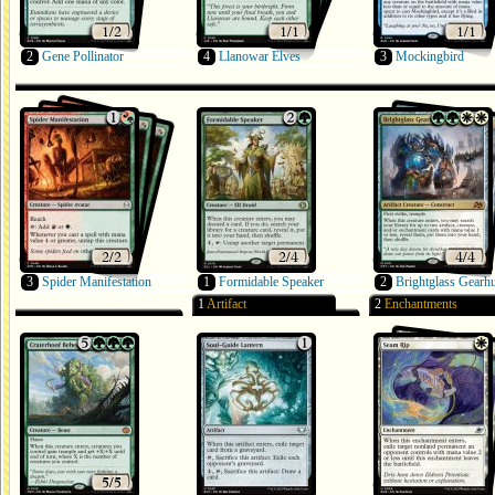
2
Gene Pollinator
4
Llanowar Elves
3
Mockingbird
3
Spider Manifestation
1
Formidable Speaker
2
Brightglass Gearh
1
Artifact
2
Enchantments