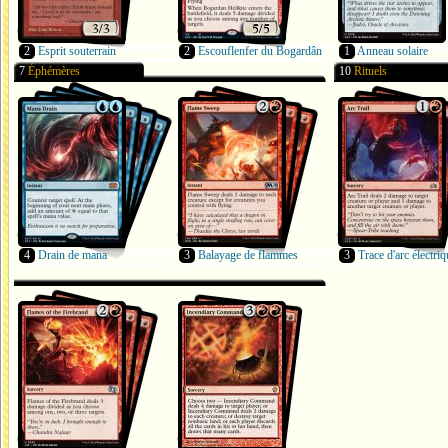
2
Esprit souterrain
2
Escouflenfer du Bogardân
1
Anneau solaire
7
Éphémères
10
Rituels
4
Drain de mana
3
Balayage de flammes
3
Trace d'arc électriq