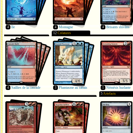
4
Île
4
Montagne
4
Brisants shivâns
12
Créatures
4
Saillies de la cascade
3
Phantasme au rabais
1
Némésis hurlante
5
Artefacts