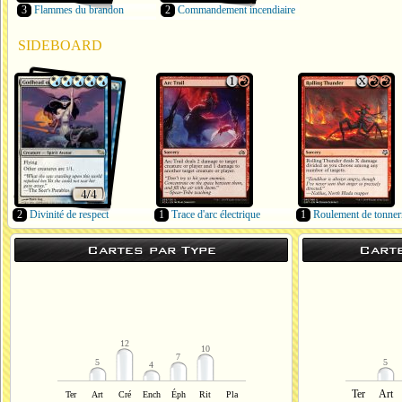
3
Flammes du brandon
2
Commandement incendiaire
SIDEBOARD
2
Divinité de respect
1
Trace d'arc électrique
1
Roulement de tonner
Cartes par Type
Cart
12
10
7
5
5
4
Ter
Art
Ter
Art
Cré
Ench
Éph
Rit
Pla