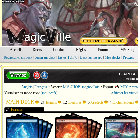
Accueil
Decks
Combos
Règles
Forum
MV Shop
Rechercher un deck
|
Saisir un deck
|
Listes TOP 8
|
Deck au hasard
|
Mes decks
|
Proxies
Garbag
modifié i
Anglais
|
Français
• Acheter
MV SHOP
|
magicvillois
• Export
MTGArena
Visualiser en mode texte
(
mes prefs
)
Afficher les visue
MAIN DECK
24
Terrains
12
Créatures
5
Artefacts
4
Enchantements
24
Terrains