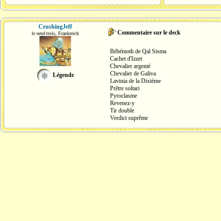
CrushingJeff
Commentaire sur le deck
le neuf-trois, Frankreich
Béhémoth de Qal Sisma
Cachet d'Izzet
Chevalier argenté
Chevalier de Galiva
Légende
Lavinia de la Dixième
Prêtre soltari
Pyroclasme
Revenez-y
Tir double
Verdict suprême