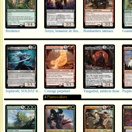
Résilience
Arnyn, botaniste de fleurs de mort
Bombardiers latéraux
Sephiroth, SOLDAT légendaire
Courage perpétuel
Yaugzebul, médecin thran
4
Planeswalkers