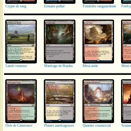
Crypte de sang
Estuaire pollué
Fondrière sanguinolente
Forêt 
Lande venteuse
Marécage de Bojuka
Mesa aride
Mont e
Orée de Cimeronce
Plaines marécageuses
Quartier commercial
Somme