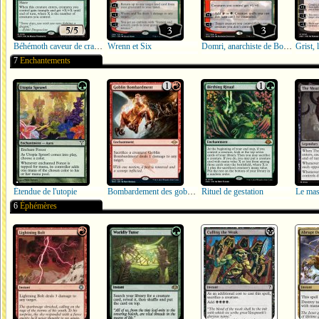
Béhémoth caveur de cratères
Wrenn et Six
Domri, anarchiste de Bolas
Grist,
7
Enchantements
Étendue de l'utopie
Bombardement des gobelins
Rituel de gestation
6
Éphémères