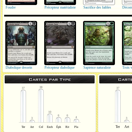
Foudre
Précepteur matérialiste
Sacrifice des faibles
Décomp
Diabolique dessein
Précepteur diabolique
Sapience naturaliste
Trois v
Cartes par Type
Cart
38
37
37
10
6
6
4
3
3
Ter
Art
Ter
Art
Cré
Ench
Éph
Rit
Pla