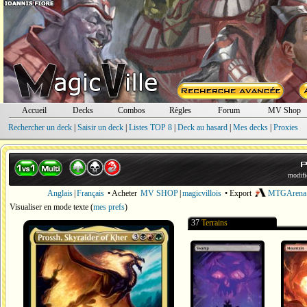
Accueil
Decks
Combos
Règles
Forum
MV Shop
Rechercher un deck
|
Saisir un deck
|
Listes TOP 8
|
Deck au hasard
|
Mes decks
|
Proxies
P
modifi
Anglais
|
Français
• Acheter
MV SHOP
|
magicvillois
• Export
MTGArena
Visualiser en mode texte
(
mes prefs
)
37
Terrains